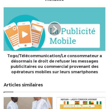
arrestations
lors
Togo/Télécommunication/Le
des
consommateur
manifestations
a
contre
désormais
la
le
Monusco
droit
de
refuser
les
messages
Togo/Télécommunication/Le consommateur a
publicitaires
désormais le droit de refuser les messages
ou
publicitaires ou commercial provenant des
commercial
opérateurs mobiles sur leurs smartphones
provenant
des
Articles similaires
opérateurs
mobiles
sur
leurs
smartphones