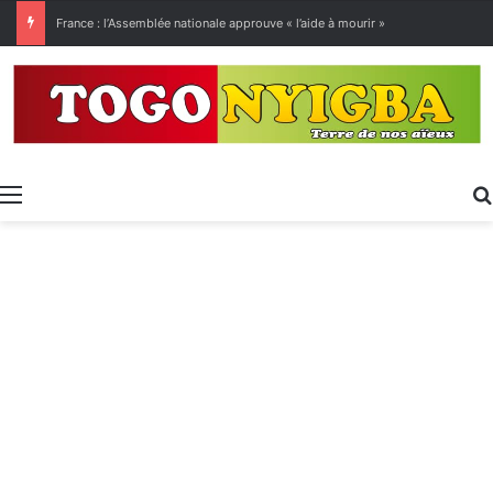
[LeCoupD’œil] Le chassé-croisé entre vacanciers de juillet et d’août a commencé.
Menu