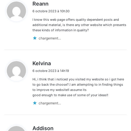
d
Reann
i
6 octobre 2023 à 10h30
t
I know this web page offers quality dependent posts and
:
additional material, is there any other website which presents
these kinds of information in quality?
chargement…
d
Kelvina
i
6 octobre 2023 à 14h19
t
Hi, i think that i noticed you visited my website so i got here
:
to go back the choose?.I am attempting to in finding things
to improve my website!I assume its
good enough to make use of some of your ideas!!
chargement…
d
Addison