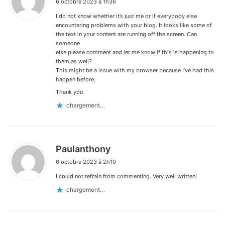
6 octobre 2023 à 1h36
t
I do not know whether it’s just me or if everybody else
:
encountering problems with your blog. It looks like some of
the text in your content are running off the screen. Can
someone
else please comment and let me know if this is happening to
them as well?
This might be a issue with my browser because I’ve had this
happen before.
Thank you
chargement…
d
Paulanthony
i
6 octobre 2023 à 2h10
t
I could not refrain from commenting. Very well written!
:
chargement…