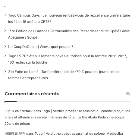
Togo Campus Days : Le nouveau rendez-vous de l’excellence universitaire
les 14 et 15 août au CETEF
1ère Édition des Grandes Retrouvailles des Ressortissants de Kpélé Govié
Apégamé / Sokpé
[LeCoupDeGuelle] Wow… quel peuple ?
Togo : 5 707 établissements privés autorisés pour la rentrée 2026-2027,
160 restés sur la touche
21e Foire de Lomé : Tarif préférentiel de -70 % pour les jeunes et les
femmes entrepreneures
Commentaires récents
Pupuk cair terbaik
dans
Togo | Verdict-procès : assassinat du colonel Madjoulba
Bitala et atteinte à la sûreté intérieure de l’État. Le Gle Abalo Kadangha écope
20ans de prison
国債残高 現在
dans
Togo | Verdict-procès : assassinat du colonel Madjoulba