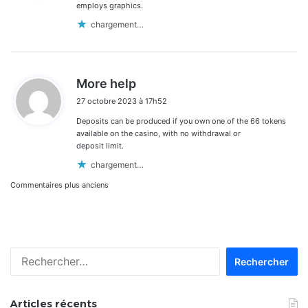
:
employs graphics.
chargement…
d
More help
i
27 octobre 2023 à 17h52
t
Deposits can be produced if you own one of the 66 tokens
:
available on the casino, with no withdrawal or
deposit limit.
chargement…
Navigation
Commentaires plus anciens
dans
les
Rechercher :
commentaires
Articles récents