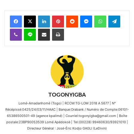
Facebook
X
Linkedin
Pinterest
Reddit
Messenger
WhatsApp
Telegra
Viber
Ligne
Partager par email
Imprimer
TOGONYIGBA
Lomé-Amadanhomé (Togo) | RCCM:TG-LOM 2018 A 5677 | N°
Récépissé:0425/24/03/11/HAAC | Banque:Orabank / Numéro de Compte:06101-
65386500501-49 (agence kpalimé) | Courriel:togonyigba@gmail.com | Boîte
postale:23BP90053539 Lomé Apédokoè | Tel:(00228) 99460630/93921010 |
Directeur Général : José-Éric Kodjo GAGLI (LeDivin)