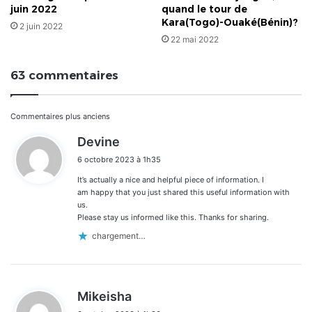
juin 2022
quand le tour de
Kara(Togo)-Ouaké(Bénin)?
2 juin 2022
22 mai 2022
63 commentaires
Navigation
Commentaires plus anciens
d
Devine
dans
i
6 octobre 2023 à 1h35
t
les
It’s actually a nice and helpful piece of information. I
:
commentaires
am happy that you just shared this useful information with
us.
Please stay us informed like this. Thanks for sharing.
chargement…
d
Mikeisha
i