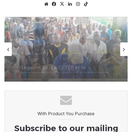
Website
Facebook
X
Linkedin
Instagram
TikTok
Transport
21 mai 2024
Togo | Transport routier : Les
conducteurs de Taxi disent « Oui » à
la DSR et « Non » à la BM
With Product You Purchase
Subscribe to our mailing