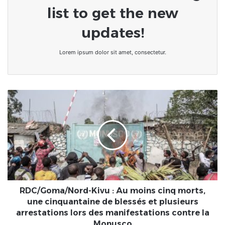
list to get the new
updates!
Lorem ipsum dolor sit amet, consectetur.
RDC/Goma/Nord-
Kivu
:
Au
moins
cinq
morts,
une
cinquantaine
de
RDC/Goma/Nord-Kivu : Au moins cinq morts,
blessés
une cinquantaine de blessés et plusieurs
et
arrestations lors des manifestations contre la
plusieurs
Monusco