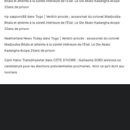
Bitala et atteinte à la sûreté intérieure de l’État. Le Gle Abalo Kadangha écope
20ans de prison
rtp sapporo88
dans
Togo | Verdict-procès : assassinat du colonel Madjoulba
Bitala et atteinte à la sûreté intérieure de l’État. Le Gle Abalo Kadangha écope
20ans de prison
Neatherland News Today
dans
Togo | Verdict-procès : assassinat du colonel
Madjoulba Bitala et atteinte à la sûreté intérieure de l’État. Le Gle Abalo
Kadangha écope 20ans de prison
Cami Halısı Transdinyester
dans
CÔTE D’IVOIRE : Guillaume SORO annonce sa
candidature pour les élections présidentielles prochaines. Voici ce qu’il écrit aux
Ivoiriens