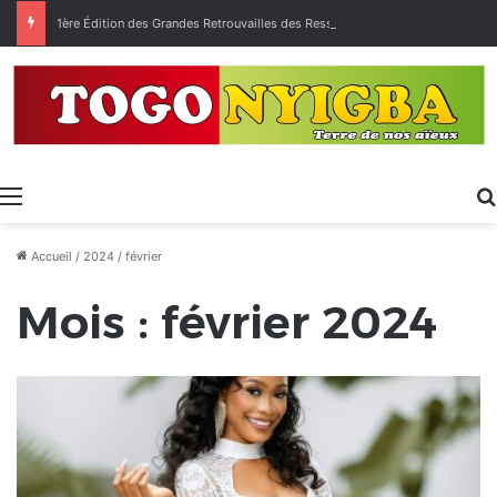
1ère Édition des Grandes Retrouvailles des Ressortissants de Kpélé Govié Apégamé / Sokpé
Menu
Accueil
/
2024
/
février
Mois :
février 2024