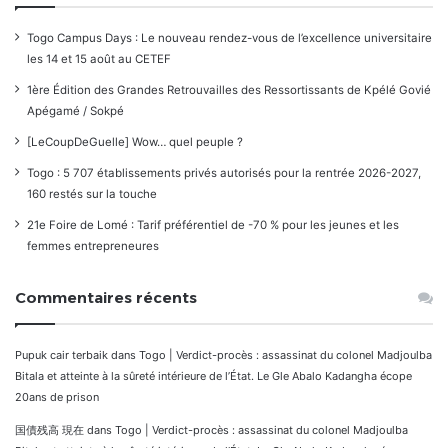
Togo Campus Days : Le nouveau rendez-vous de l’excellence universitaire
les 14 et 15 août au CETEF
1ère Édition des Grandes Retrouvailles des Ressortissants de Kpélé Govié
Apégamé / Sokpé
[LeCoupDeGuelle] Wow… quel peuple ?
Togo : 5 707 établissements privés autorisés pour la rentrée 2026-2027,
160 restés sur la touche
21e Foire de Lomé : Tarif préférentiel de -70 % pour les jeunes et les
femmes entrepreneures
Commentaires récents
Pupuk cair terbaik
dans
Togo | Verdict-procès : assassinat du colonel Madjoulba
Bitala et atteinte à la sûreté intérieure de l’État. Le Gle Abalo Kadangha écope
20ans de prison
国債残高 現在
dans
Togo | Verdict-procès : assassinat du colonel Madjoulba