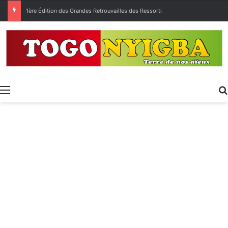
1ère Édition des Grandes Retrouvailles des Ressortissants de Kpélé Govié Apégamé / Sokpé
Menu