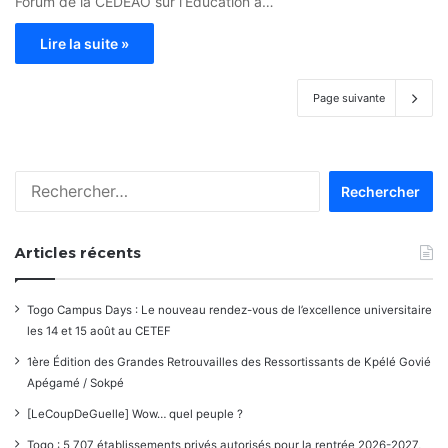
Forum de la CEDEAO sur l’Education à…
Lire la suite »
Page suivante
Rechercher :
Articles récents
Togo Campus Days : Le nouveau rendez-vous de l’excellence universitaire
les 14 et 15 août au CETEF
1ère Édition des Grandes Retrouvailles des Ressortissants de Kpélé Govié
Apégamé / Sokpé
[LeCoupDeGuelle] Wow… quel peuple ?
Togo : 5 707 établissements privés autorisés pour la rentrée 2026-2027,