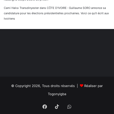
Cami Halısı Transdinyester
dans
CÔTE D’IVOIRE : Guillaume SORO annonce sa
candidature pour les élections présidentielles prochaines. Voici ce qu’il écrit aux
Ivoiriens
© Copyright 2026, Tous droits réservés |
Réaliser par
Togonyigba
Facebook
TikTok
WhatsApp