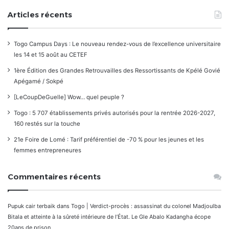
Articles récents
Togo Campus Days : Le nouveau rendez-vous de l’excellence universitaire
les 14 et 15 août au CETEF
1ère Édition des Grandes Retrouvailles des Ressortissants de Kpélé Govié
Apégamé / Sokpé
[LeCoupDeGuelle] Wow… quel peuple ?
Togo : 5 707 établissements privés autorisés pour la rentrée 2026-2027,
160 restés sur la touche
21e Foire de Lomé : Tarif préférentiel de -70 % pour les jeunes et les
femmes entrepreneures
Commentaires récents
Pupuk cair terbaik
dans
Togo | Verdict-procès : assassinat du colonel Madjoulba
Bitala et atteinte à la sûreté intérieure de l’État. Le Gle Abalo Kadangha écope
20ans de prison