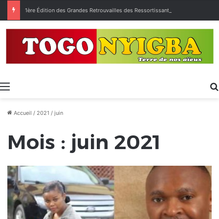
1ère Édition des Grandes Retrouvailles des Ressortissants de Kpélé Govié Apégamé / Sokpé
Menu
Accueil
/
2021
/
juin
Mois :
juin 2021