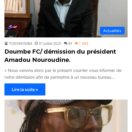
Actualités
TOGONYIGBA
31 juillet 2021
91
1 363
Doumbe FC/ démission du président
Amadou Nouroudine.
« Nous venons donc par le présent courrier vous informer de
notre démission afin de permettre à un nouveau bureau…
Lire la suite »