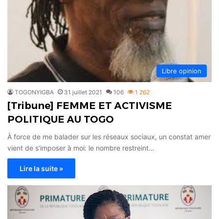
Libre opinion
TOGONYIGBA
31 juillet 2021
106
1 262
[Tribune] FEMME ET ACTIVISME
POLITIQUE AU TOGO
À force de me balader sur les réseaux sociaux, un constat amer
vient de s’imposer à moi: le nombre restreint…
Lire la suite »