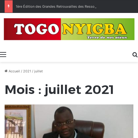
1ère Édition des Grandes Retrouvailles des Ressortissants de Kpélé Govié Apégamé / Sokpé
Menu
Accueil
/
2021
/
juillet
Mois :
juillet 2021