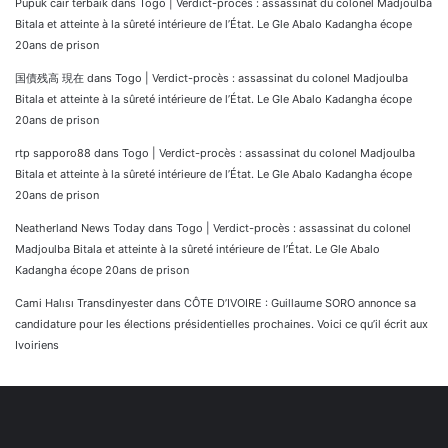
Pupuk cair terbaik
dans
Togo | Verdict-procès : assassinat du colonel Madjoulba
Bitala et atteinte à la sûreté intérieure de l’État. Le Gle Abalo Kadangha écope
20ans de prison
国債残高 現在
dans
Togo | Verdict-procès : assassinat du colonel Madjoulba
Bitala et atteinte à la sûreté intérieure de l’État. Le Gle Abalo Kadangha écope
20ans de prison
rtp sapporo88
dans
Togo | Verdict-procès : assassinat du colonel Madjoulba
Bitala et atteinte à la sûreté intérieure de l’État. Le Gle Abalo Kadangha écope
20ans de prison
Neatherland News Today
dans
Togo | Verdict-procès : assassinat du colonel
Madjoulba Bitala et atteinte à la sûreté intérieure de l’État. Le Gle Abalo
Kadangha écope 20ans de prison
Cami Halısı Transdinyester
dans
CÔTE D’IVOIRE : Guillaume SORO annonce sa
candidature pour les élections présidentielles prochaines. Voici ce qu’il écrit aux
Ivoiriens