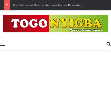
1ère Édition des Grandes Retrouvailles des Ressortissants de Kpélé Govié Apégamé / Sokpé
Menu