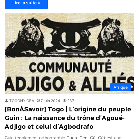
Lire la suite »
Afrique
TOGONYIGBA
7 juin 2024
237
[BonÀSavoir] Togo | L’origine du peuple
Guin : La naissance du trône d’Agoué-
Adjigo et celui d’Agbodrafo
Guin (également orthographié Guen, Gen, Gẽ, Gê) est une