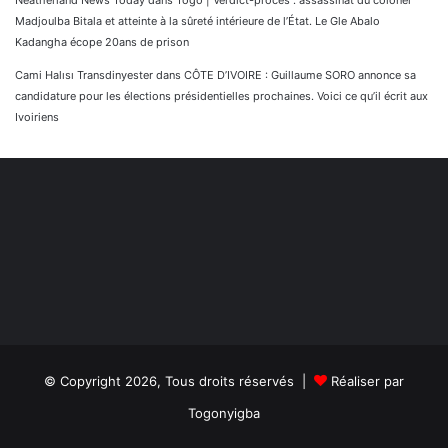
Madjoulba Bitala et atteinte à la sûreté intérieure de l’État. Le Gle Abalo
Kadangha écope 20ans de prison
Cami Halısı Transdinyester
dans
CÔTE D’IVOIRE : Guillaume SORO annonce sa
candidature pour les élections présidentielles prochaines. Voici ce qu’il écrit aux
Ivoiriens
© Copyright 2026, Tous droits réservés |
Réaliser par
Togonyigba