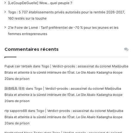
[LeCoupDeGuelle] Wow… quel peuple ?
Togo : 5 707 établissements privés autorisés pour la rentrée 2026-2027,
160 restés sur la touche
21e Foire de Lomé : Tarif préférentiel de -70 % pour les jeunes et les
femmes entrepreneures
Commentaires récents
Pupuk cair terbaik
dans
Togo | Verdict-procès : assassinat du colonel Madjoulba
Bitala et atteinte à la sûreté intérieure de l’État. Le Gle Abalo Kadangha écope
20ans de prison
国債残高 現在
dans
Togo | Verdict-procès : assassinat du colonel Madjoulba
Bitala et atteinte à la sûreté intérieure de l’État. Le Gle Abalo Kadangha écope
20ans de prison
rtp sapporo88
dans
Togo | Verdict-procès : assassinat du colonel Madjoulba
Bitala et atteinte à la sûreté intérieure de l’État. Le Gle Abalo Kadangha écope
20ans de prison
Neatherland News Today
dans
Togo | Verdict-procès : assassinat du colonel