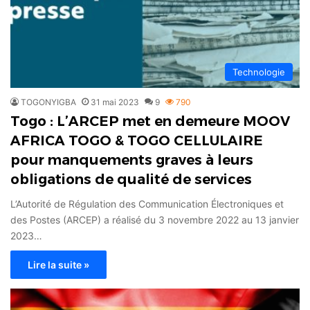
Technologie
TOGONYIGBA
31 mai 2023
9
790
Togo : L’ARCEP met en demeure MOOV
AFRICA TOGO & TOGO CELLULAIRE
pour manquements graves à leurs
obligations de qualité de services
L’Autorité de Régulation des Communication Électroniques et
des Postes (ARCEP) a réalisé du 3 novembre 2022 au 13 janvier
2023…
Lire la suite »