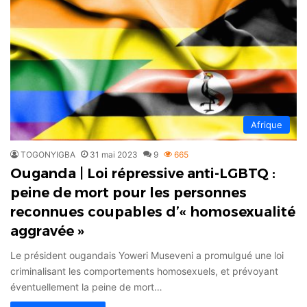
Afrique
TOGONYIGBA
31 mai 2023
9
665
Ouganda | Loi répressive anti-LGBTQ :
peine de mort pour les personnes
reconnues coupables d’« homosexualité
aggravée »
Le président ougandais Yoweri Museveni a promulgué une loi
criminalisant les comportements homosexuels, et prévoyant
éventuellement la peine de mort…