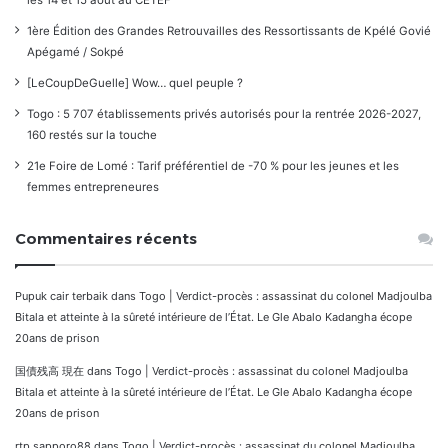
les 14 et 15 août au CETEF
1ère Édition des Grandes Retrouvailles des Ressortissants de Kpélé Govié
Apégamé / Sokpé
[LeCoupDeGuelle] Wow… quel peuple ?
Togo : 5 707 établissements privés autorisés pour la rentrée 2026-2027,
160 restés sur la touche
21e Foire de Lomé : Tarif préférentiel de -70 % pour les jeunes et les
femmes entrepreneures
Commentaires récents
Pupuk cair terbaik
dans
Togo | Verdict-procès : assassinat du colonel Madjoulba
Bitala et atteinte à la sûreté intérieure de l’État. Le Gle Abalo Kadangha écope
20ans de prison
国債残高 現在
dans
Togo | Verdict-procès : assassinat du colonel Madjoulba
Bitala et atteinte à la sûreté intérieure de l’État. Le Gle Abalo Kadangha écope
20ans de prison
rtp sapporo88
dans
Togo | Verdict-procès : assassinat du colonel Madjoulba