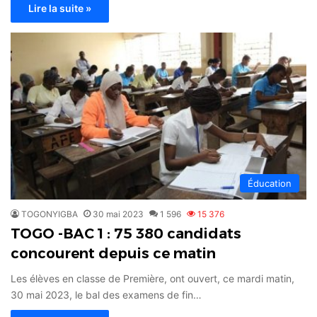
Lire la suite »
Éducation
TOGONYIGBA
30 mai 2023
1 596
15 376
TOGO -BAC 1 : 75 380 candidats
concourent depuis ce matin
Les élèves en classe de Première, ont ouvert, ce mardi matin,
30 mai 2023, le bal des examens de fin…