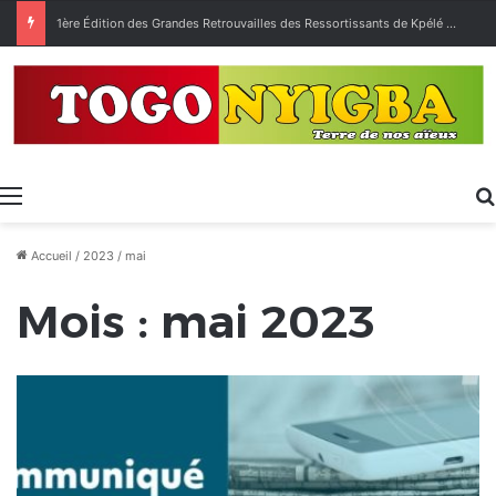
1ère Édition des Grandes Retrouvailles des Ressortissants de Kpélé Govié Apégamé / Sokpé
Menu
Accueil
/
2023
/
mai
Mois :
mai 2023