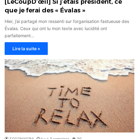
[LeCoupD’œil] Si j’étais président, ce
que je ferai des « Évalas »
Hier, j’ai partagé mon ressenti sur l’organisation fastueuse des
Évalas. Ceux qui ont lu mon texte avec lucidité ont
parfaitement…
Lire la suite »
TOGONYIGBA
il y a 3 semaines
39