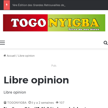
1ère Édition des Grandes Retrouvailles des Ressortissants de Kpélé Govié Apégamé / Sokpé
Menu
Accueil
/
Libre opinion
Pub.
Libre opinion
Libre opinion
TOGONYIGBA
il y a 2 semaines
107