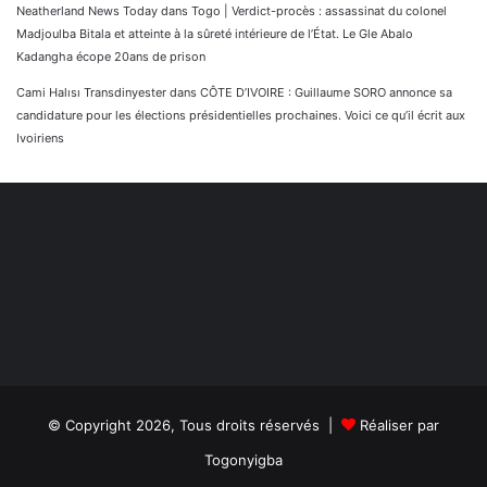
Neatherland News Today
dans
Togo | Verdict-procès : assassinat du colonel
Madjoulba Bitala et atteinte à la sûreté intérieure de l’État. Le Gle Abalo
Kadangha écope 20ans de prison
Cami Halısı Transdinyester
dans
CÔTE D’IVOIRE : Guillaume SORO annonce sa
candidature pour les élections présidentielles prochaines. Voici ce qu’il écrit aux
Ivoiriens
© Copyright 2026, Tous droits réservés |
Réaliser par
Togonyigba