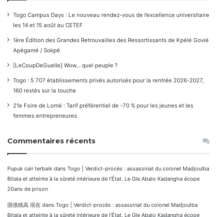
Togo Campus Days : Le nouveau rendez-vous de l’excellence universitaire
les 14 et 15 août au CETEF
1ère Édition des Grandes Retrouvailles des Ressortissants de Kpélé Govié
Apégamé / Sokpé
[LeCoupDeGuelle] Wow… quel peuple ?
Togo : 5 707 établissements privés autorisés pour la rentrée 2026-2027,
160 restés sur la touche
21e Foire de Lomé : Tarif préférentiel de -70 % pour les jeunes et les
femmes entrepreneures
Commentaires récents
Pupuk cair terbaik
dans
Togo | Verdict-procès : assassinat du colonel Madjoulba
Bitala et atteinte à la sûreté intérieure de l’État. Le Gle Abalo Kadangha écope
20ans de prison
国債残高 現在
dans
Togo | Verdict-procès : assassinat du colonel Madjoulba
Bitala et atteinte à la sûreté intérieure de l’État. Le Gle Abalo Kadangha écope