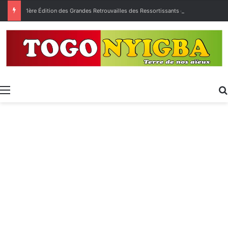
1ère Édition des Grandes Retrouvailles des Ressortissants de Kpélé Govié Apégamé / Sokpé
Menu