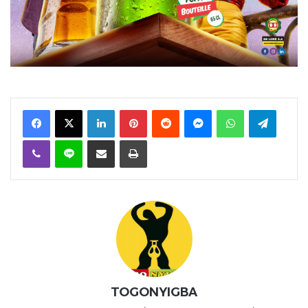
Facebook
X
Linkedin
Pinterest
Reddit
Messenger
WhatsApp
Telegra
Viber
Ligne
Partager par email
Imprimer
TOGONYIGBA