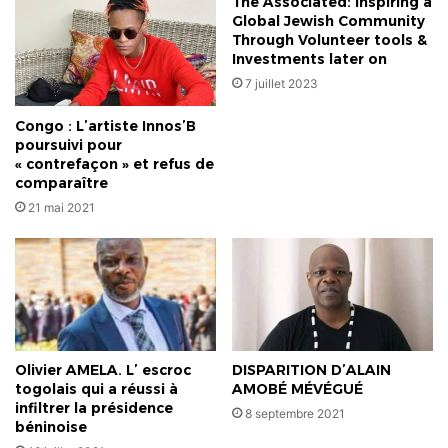
The Associated: Inspiring a
enquêtes
Global Jewish Community
Through Volunteer tools &
Investments later on
7 juillet 2023
Congo : L’artiste Innos’B
poursuivi pour
« contrefaçon » et refus de
comparaître
21 mai 2021
Olivier AMELA. L’ escroc
DISPARITION D’ALAIN
togolais qui a réussi à
AMOBÉ MÉVÉGUÉ
infiltrer la présidence
8 septembre 2021
béninoise