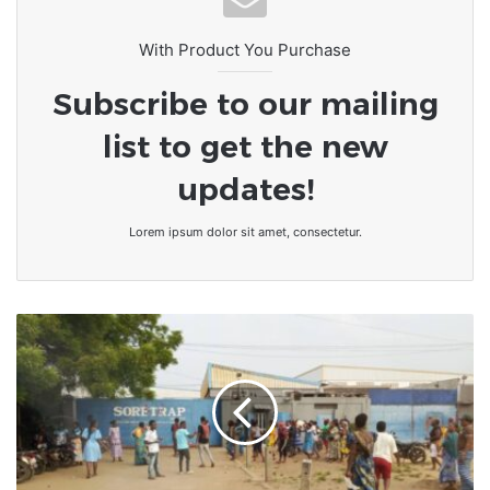
SPID : L’écosystème numérique
togolais à portée de main
With Product You Purchase
Subscribe to our mailing
list to get the new
updates!
Lorem ipsum dolor sit amet, consectetur.
Togo-
Zone
franche
:
117
employés
de
Soretrap