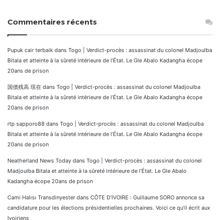
Commentaires récents
Pupuk cair terbaik
dans
Togo | Verdict-procès : assassinat du colonel Madjoulba
Bitala et atteinte à la sûreté intérieure de l’État. Le Gle Abalo Kadangha écope
20ans de prison
国債残高 現在
dans
Togo | Verdict-procès : assassinat du colonel Madjoulba
Bitala et atteinte à la sûreté intérieure de l’État. Le Gle Abalo Kadangha écope
20ans de prison
rtp sapporo88
dans
Togo | Verdict-procès : assassinat du colonel Madjoulba
Bitala et atteinte à la sûreté intérieure de l’État. Le Gle Abalo Kadangha écope
20ans de prison
Neatherland News Today
dans
Togo | Verdict-procès : assassinat du colonel
Madjoulba Bitala et atteinte à la sûreté intérieure de l’État. Le Gle Abalo
Kadangha écope 20ans de prison
Cami Halısı Transdinyester
dans
CÔTE D’IVOIRE : Guillaume SORO annonce sa
candidature pour les élections présidentielles prochaines. Voici ce qu’il écrit aux
Ivoiriens