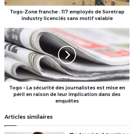
industry
licenciés
Togo-Zone franche : 117 employés de Soretrap
sans
industry licenciés sans motif valable
motif
valable
Togo
•
La
sécurité
des
journalistes
est
mise
en
péril
Togo • La sécurité des journalistes est mise en
en
péril en raison de leur implication dans des
raison
enquêtes
de
leur
Articles similaires
implication
dans
des