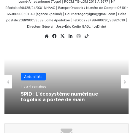
Lomé-Amadanhomé (Togo) | RCCM:TG-LOM 2018 A 5677 | N°
Récépissé:0425/24/03/11/HAAC | Banque:Orabank / Numéro de Compte:06101-
65386500501-49 (agence kpalimé) | Courriel:togonyigba@gmail.com | Boîte
postale:23BP90053539 Lomé Apédokoè | Tel:(00228) 99460630/93921010 |
Directeur Général : José-Éric Kodjo GAGLI (LeDivin)
Website
Facebook
X
Linkedin
Instagram
TikTok
Économie
4 juillet 2026
Actualités
La 7ème Foire Made in Togo au
il y a 4 semaines
CETEF Togo 2000 bat déjà son plein