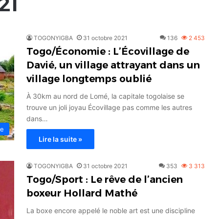
21
TOGONYIGBA
31 octobre 2021
136
2 453
Togo/Économie : L’Écovillage de
Davié, un village attrayant dans un
village longtemps oublié
À 30km au nord de Lomé, la capitale togolaise se
trouve un joli joyau Écovillage pas comme les autres
dans…
ie
Lire la suite »
TOGONYIGBA
31 octobre 2021
353
3 313
Togo/Sport : Le rêve de l’ancien
boxeur Hollard Mathé
La boxe encore appelé le noble art est une discipline