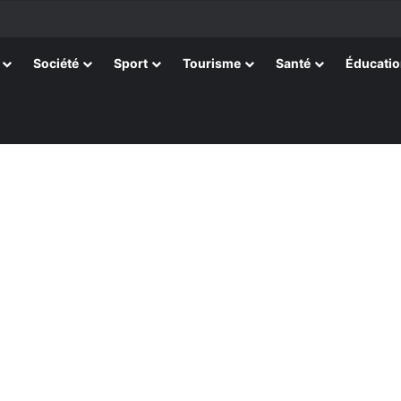
tissants de Kpélé Govié Apégamé / Sokpé
Société
Sport
Tourisme
Santé
Éducati