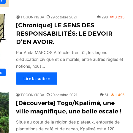
TOGONYIGBA
29 octobre 2021
298
3 235
[Chronique] LE SENS DES
RESPONSABILITÉS: LE DEVOIR
D’EN AVOIR.
Par Anita MARCOS À l’école, très tôt, les leçons
d’éducation civique et de morale, entre autres règles et
notions, nous…
ue
Lire la suite »
TOGONYIGBA
29 octobre 2021
51
1 495
[Découverte] Togo/Kpalimé, une
ville magnifique, une belle escale !
Situé au cœur de la région des plateaux, entourée de
plantations de café et de cacao, Kpalimé est à 120…