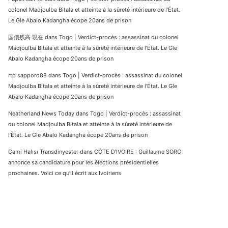
colonel Madjoulba Bitala et atteinte à la sûreté intérieure de l’État.
Le Gle Abalo Kadangha écope 20ans de prison
国債残高 現在
dans
Togo | Verdict-procès : assassinat du colonel
Madjoulba Bitala et atteinte à la sûreté intérieure de l’État. Le Gle
Abalo Kadangha écope 20ans de prison
rtp sapporo88
dans
Togo | Verdict-procès : assassinat du colonel
Madjoulba Bitala et atteinte à la sûreté intérieure de l’État. Le Gle
Abalo Kadangha écope 20ans de prison
Neatherland News Today
dans
Togo | Verdict-procès : assassinat
du colonel Madjoulba Bitala et atteinte à la sûreté intérieure de
l’État. Le Gle Abalo Kadangha écope 20ans de prison
Cami Halısı Transdinyester
dans
CÔTE D’IVOIRE : Guillaume SORO
annonce sa candidature pour les élections présidentielles
prochaines. Voici ce qu’il écrit aux Ivoiriens