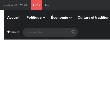
Infos
jeudi, août 6 2026
1ère Édition des Grandes Retrouvailles des Ressor
Accueil
Politique
Économie
Culture et tradition
Rechercher
Suivre