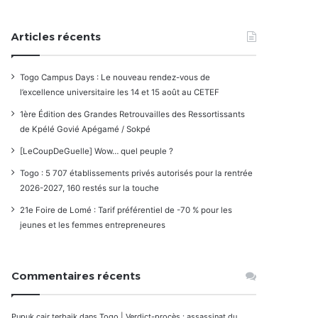
Articles récents
Togo Campus Days : Le nouveau rendez-vous de
l’excellence universitaire les 14 et 15 août au CETEF
1ère Édition des Grandes Retrouvailles des Ressortissants
de Kpélé Govié Apégamé / Sokpé
[LeCoupDeGuelle] Wow… quel peuple ?
Togo : 5 707 établissements privés autorisés pour la rentrée
2026-2027, 160 restés sur la touche
21e Foire de Lomé : Tarif préférentiel de -70 % pour les
jeunes et les femmes entrepreneures
Commentaires récents
Pupuk cair terbaik
dans
Togo | Verdict-procès : assassinat du