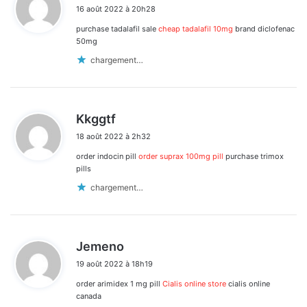
16 août 2022 à 20h28
t
purchase tadalafil sale
cheap tadalafil 10mg
brand diclofenac
:
50mg
chargement…
d
Kkggtf
i
18 août 2022 à 2h32
t
order indocin pill
order suprax 100mg pill
purchase trimox
:
pills
chargement…
d
Jemeno
i
19 août 2022 à 18h19
t
order arimidex 1 mg pill
Cialis online store
cialis online
:
canada