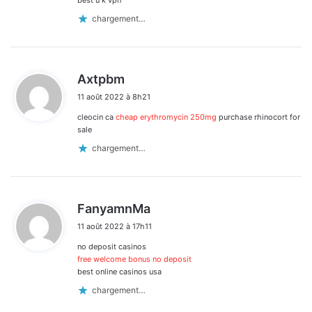
chargement…
d
Axtpbm
i
11 août 2022 à 8h21
t
cleocin ca
cheap erythromycin 250mg
purchase rhinocort for
:
sale
chargement…
d
FanyamnMa
i
11 août 2022 à 17h11
t
no deposit casinos
:
free welcome bonus no deposit
best online casinos usa
chargement…