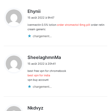
d
Ehynii
i
15 août 2022 à 9h47
t
ivermectin 0.5% lotion
order stromectol 6mg pill
order retin
:
cream generic
chargement…
d
SheelaghmnMa
i
15 août 2022 à 20h41
t
best free vpn for chromebook
:
best vpn for india
vpn buy account
chargement…
d
Nkdvyz
i