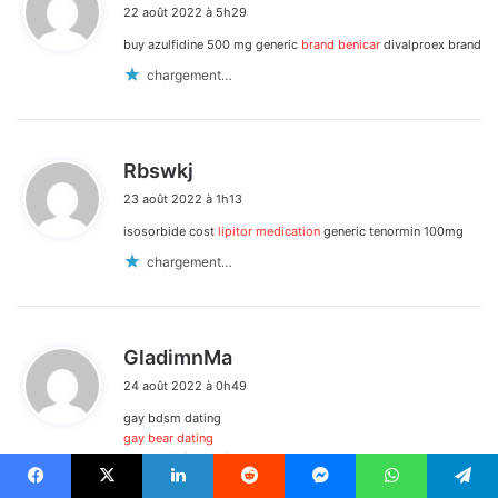
22 août 2022 à 5h29
t
buy azulfidine 500 mg generic
brand benicar
divalproex brand
:
chargement…
d
Rbswkj
i
23 août 2022 à 1h13
t
isosorbide cost
lipitor medication
generic tenormin 100mg
:
chargement…
d
GladimnMa
i
24 août 2022 à 0h49
t
gay bdsm dating
:
gay bear dating
gay addiction dating apps
chargement…
Facebook
X
Linkedin
Reddit
Messenger
WhatsApp
Telegram