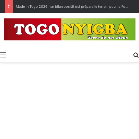
Made in Togo 2026 : un bilan positif qui prépare le terrain pour la Foire Internationale de Lomé
Menu