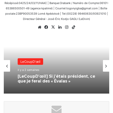
Récépissé:0425/24/03/11/HAAC | Banque:Orabank / Numéro de Compte:06101-
65386500501-49 (agence kpalimé) | Courriel:togonyigba@gmail.com | Boîte
postale:23BP90053539 Lomé Apédokoè | Tel:(00228) 99460630/93921010 |
Directeur Général : José-Éric Kodjo GAGLI (LeDivin)
Website
Facebook
X
Linkedin
Instagram
TikTok
LeCoupD'œil
il y a 2 semaines
[LeCoupD’œil] Si j’étais président, ce
que je ferai des « Évalas »