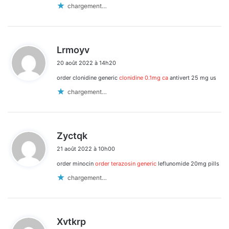
chargement…
d
Lrmoyv
i
20 août 2022 à 14h20
t
order clonidine generic
clonidine 0.1mg ca
antivert 25 mg us
:
chargement…
d
Zyctqk
i
21 août 2022 à 10h00
t
order minocin
order terazosin generic
leflunomide 20mg pills
:
chargement…
d
Xvtkrp
i