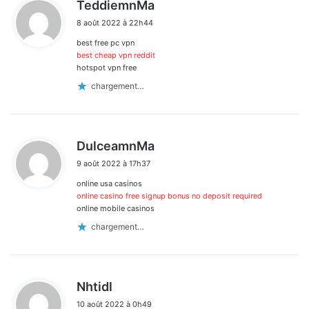
d
TeddiemnMa
i
8 août 2022 à 22h44
t
best free pc vpn
:
best cheap vpn reddit
hotspot vpn free
chargement…
d
DulceamnMa
i
9 août 2022 à 17h37
t
online usa casinos
:
online casino free signup bonus no deposit required
online mobile casinos
chargement…
d
Nhtidl
i
10 août 2022 à 0h49
t