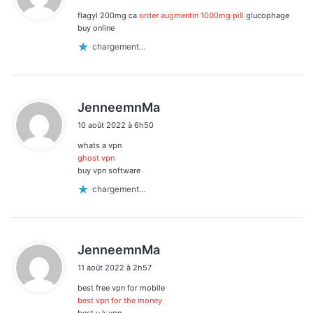
flagyl 200mg ca
order augmentin 1000mg pill
glucophage
:
buy online
chargement…
d
JenneemnMa
i
10 août 2022 à 6h50
t
whats a vpn
:
ghost vpn
buy vpn software
chargement…
d
JenneemnMa
i
11 août 2022 à 2h57
t
best free vpn for mobile
:
best vpn for the money
best u k vpn