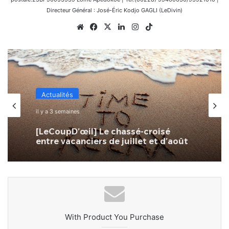
Directeur Général : José-Éric Kodjo GAGLI (LeDivin)
Website
Facebook
X
Linkedin
Instagram
TikTok
Actualités
il y a 3 semaines
[LeCoupD’œil] Le chassé-croisé
entre vacanciers de juillet et d’août
a commencé.
With Product You Purchase