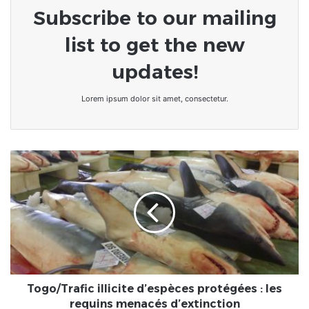
Subscribe to our mailing
list to get the new
updates!
Lorem ipsum dolor sit amet, consectetur.
Togo/Trafic
illicite
d’espèces
protégées
:
les
requins
menacés
d’extinction
Togo/Trafic illicite d’espèces protégées : les
requins menacés d’extinction