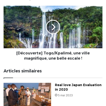
[Découverte]
Togo/Kpalimé,
une
ville
magnifique,
une
belle
escale
!
[Découverte] Togo/Kpalimé, une ville
magnifique, une belle escale !
Articles similaires
Real love Japan Evaluation
in 2020
5 mai 2023