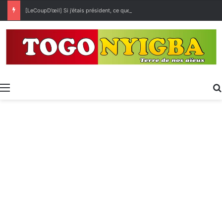
[LeCoupD’œil] Si j’étais président, ce que je ferai des « Évalas »
Menu