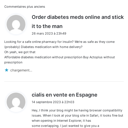
Navigation
Commentaires plus anciens
Order diabetes meds online and stick
dans
d
it to the man
les
i
26 mars 2023 à 23h49
t
commentaires
Looking for a safe online pharmacy for insulin? We’re as safe as they come
:
(probably) Diabetes medication with home delivery?
Oh yeah, we got that
Affordable diabetes medication without prescription Buy Actoplus without
prescription
chargement…
d
cialis en vente en Espagne
i
14 septembre 2023 à 22h03
t
Hey, I think your blog might be having browser compatibility
:
issues. When I look at your blog site in Safari, it looks fine but
when opening in Internet Explorer, it has
some overlapping. I just wanted to give you a