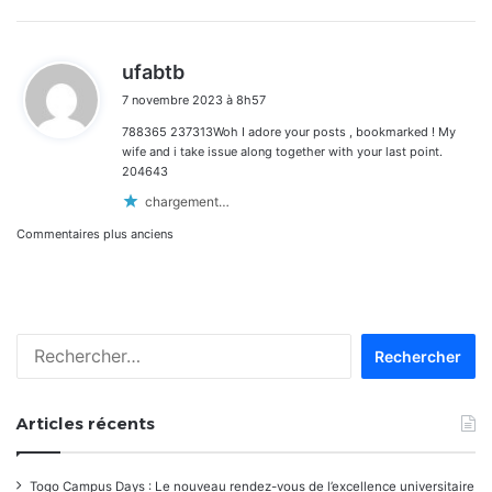
d
ufabtb
i
7 novembre 2023 à 8h57
t
788365 237313Woh I adore your posts , bookmarked ! My
:
wife and i take issue along together with your last point.
204643
chargement…
Navigation
Commentaires plus anciens
dans
les
Rechercher :
commentaires
Articles récents
Togo Campus Days : Le nouveau rendez-vous de l’excellence universitaire