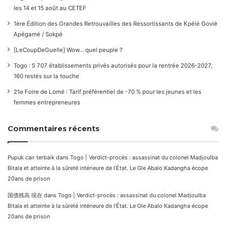
les 14 et 15 août au CETEF
1ère Édition des Grandes Retrouvailles des Ressortissants de Kpélé Govié
Apégamé / Sokpé
[LeCoupDeGuelle] Wow… quel peuple ?
Togo : 5 707 établissements privés autorisés pour la rentrée 2026-2027,
160 restés sur la touche
21e Foire de Lomé : Tarif préférentiel de -70 % pour les jeunes et les
femmes entrepreneures
Commentaires récents
Pupuk cair terbaik
dans
Togo | Verdict-procès : assassinat du colonel Madjoulba
Bitala et atteinte à la sûreté intérieure de l’État. Le Gle Abalo Kadangha écope
20ans de prison
国債残高 現在
dans
Togo | Verdict-procès : assassinat du colonel Madjoulba
Bitala et atteinte à la sûreté intérieure de l’État. Le Gle Abalo Kadangha écope
20ans de prison