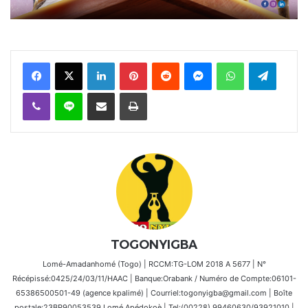
Facebook
X
Linkedin
Pinterest
Reddit
Messenger
WhatsApp
Telegra
Viber
Ligne
Partager par email
Imprimer
TOGONYIGBA
Lomé-Amadanhomé (Togo) | RCCM:TG-LOM 2018 A 5677 | N°
Récépissé:0425/24/03/11/HAAC | Banque:Orabank / Numéro de Compte:06101-
65386500501-49 (agence kpalimé) | Courriel:togonyigba@gmail.com | Boîte
postale:23BP90053539 Lomé Apédokoè | Tel:(00228) 99460630/93921010 |