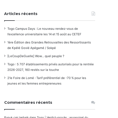
Articles récents
Togo Campus Days : Le nouveau rendez-vous de
l’excellence universitaire les 14 et 15 août au CETEF
1ère Édition des Grandes Retrouvailles des Ressortissants
de Kpélé Govié Apégamé / Sokpé
[LeCoupDeGuelle] Wow… quel peuple ?
Togo : 5 707 établissements privés autorisés pour la rentrée
2026-2027, 160 restés sur la touche
21e Foire de Lomé : Tarif préférentiel de -70 % pour les
jeunes et les femmes entrepreneures
Commentaires récents
Pupuk cair terbaik
dans
Togo | Verdict-procès : assassinat du