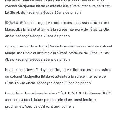
colonel Madjoulba Bitala et atteinte à la sûreté intérieure de l’État.
Le Gle Abalo Kadangha écope 20ans de prison
国債残高 現在
dans
Togo | Verdict-procès : assassinat du colonel
Madjoulba Bitala et atteinte à la sûreté intérieure de l’État. Le Gle
Abalo Kadangha écope 20ans de prison
rtp sapporo88
dans
Togo | Verdict-procès : assassinat du colonel
Madjoulba Bitala et atteinte à la sûreté intérieure de l’État. Le Gle
Abalo Kadangha écope 20ans de prison
Neatherland News Today
dans
Togo | Verdict-procès : assassinat
du colonel Madjoulba Bitala et atteinte à la sûreté intérieure de
l’État. Le Gle Abalo Kadangha écope 20ans de prison
Cami Halısı Transdinyester
dans
CÔTE D’IVOIRE : Guillaume SORO
annonce sa candidature pour les élections présidentielles
prochaines. Voici ce qu’il écrit aux Ivoiriens