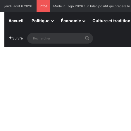
Infos
jeudi, août 6 2026
Made in Togo 2026 : un bilan positif qui prépare le 
Accueil
Politique
Économie
Culture et tradition
Rechercher
Suivre