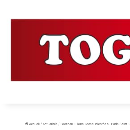
Accueil
/
Actualités
/
Football : Lionel Messi bientôt au Paris Saint