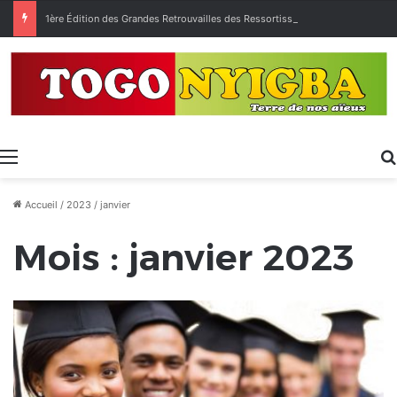
1ère Édition des Grandes Retrouvailles des Ressortissants de Kpélé Govié Apégamé / Sokpé
Menu
Accueil
/
2023
/
janvier
Mois :
janvier 2023