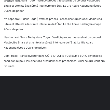
国債残高 現在
dans
Togo | Verdict-procès : assassinat du colonel Madjoulba
Bitala et atteinte à la sûreté intérieure de l’État. Le Gle Abalo Kadangha écope
20ans de prison
rtp sapporo88
dans
Togo | Verdict-procès : assassinat du colonel Madjoulba
Bitala et atteinte à la sûreté intérieure de l’État. Le Gle Abalo Kadangha écope
20ans de prison
Neatherland News Today
dans
Togo | Verdict-procès : assassinat du colonel
Madjoulba Bitala et atteinte à la sûreté intérieure de l’État. Le Gle Abalo
Kadangha écope 20ans de prison
Cami Halısı Transdinyester
dans
CÔTE D’IVOIRE : Guillaume SORO annonce sa
candidature pour les élections présidentielles prochaines. Voici ce qu’il écrit aux
Ivoiriens