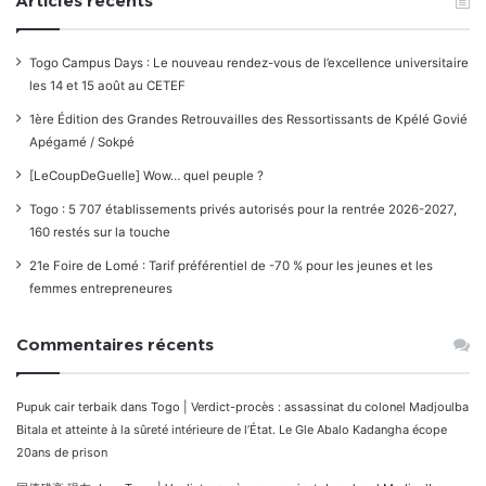
Articles récents
Togo Campus Days : Le nouveau rendez-vous de l’excellence universitaire
les 14 et 15 août au CETEF
1ère Édition des Grandes Retrouvailles des Ressortissants de Kpélé Govié
Apégamé / Sokpé
[LeCoupDeGuelle] Wow… quel peuple ?
Togo : 5 707 établissements privés autorisés pour la rentrée 2026-2027,
160 restés sur la touche
21e Foire de Lomé : Tarif préférentiel de -70 % pour les jeunes et les
femmes entrepreneures
Commentaires récents
Pupuk cair terbaik
dans
Togo | Verdict-procès : assassinat du colonel Madjoulba
Bitala et atteinte à la sûreté intérieure de l’État. Le Gle Abalo Kadangha écope
20ans de prison