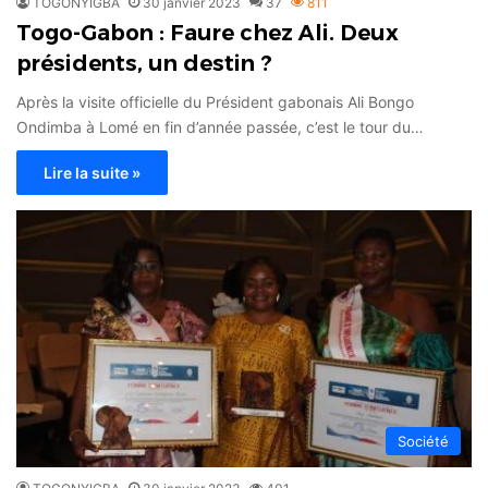
TOGONYIGBA
30 janvier 2023
37
811
Togo-Gabon : Faure chez Ali. Deux
présidents, un destin ?
Après la visite officielle du Président gabonais Ali Bongo
Ondimba à Lomé en fin d’année passée, c’est le tour du…
Lire la suite »
Société