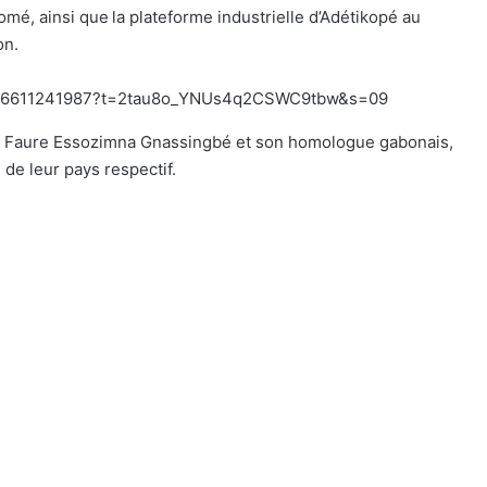
 Lomé, ainsi que la plateforme industrielle d’Adétikopé au
on.
486816611241987?t=2tau8o_YNUs4q2CSWC9tbw&s=09
lais Faure Essozimna Gnassingbé et son homologue gabonais,
 de leur pays respectif.