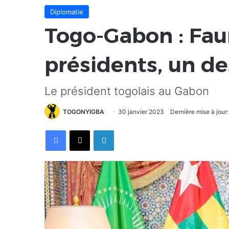
Diplomatie
Togo-Gabon : Fau
présidents, un de
Le président togolais au Gabon
TOGONYIGBA
30 janvier 2023
Dernière mise à jour:
Facebook
X
Linkedin