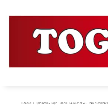
Accueil
/
Diplomatie
/
Togo-Gabon : Faure chez Ali. Deux présidents,