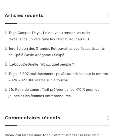
Articles récents
Togo Campus Days : Le nouveau rendez-vous de
l’excellence universitaire les 14 et 15 août au CETEF
1ère Édition des Grandes Retrouvailles des Ressortissants
de Kpélé Govié Apégamé / Sokpé
[LeCoupDeGuelle] Wow… quel peuple ?
Togo : 5 707 établissements privés autorisés pour la rentrée
2026-2027, 160 restés sur la touche
21e Foire de Lomé : Tarif préférentiel de -70 % pour les
jeunes et les femmes entrepreneures
Commentaires récents
Pupuk cair terbaik
dans
Togo | Verdict-procès : assassinat du