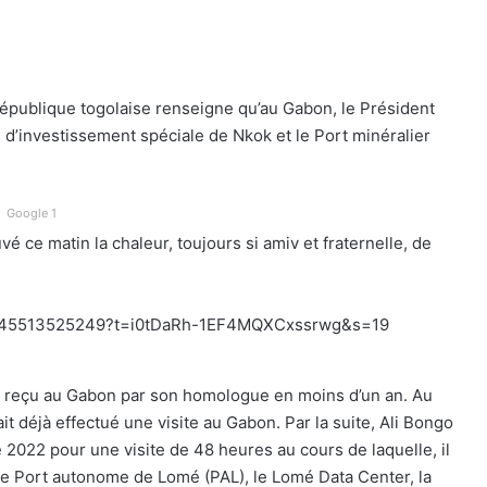
publique togolaise renseigne qu’au Gabon, le Président
e d’investissement spéciale de Nkok et le Port minéralier
Google 1
vé ce matin la chaleur, toujours si amiv et fraternelle, de
134745513525249?t=i0tDaRh-1EF4MQXCxssrwg&s=19
est reçu au Gabon par son homologue en moins d’un an. Au
 déjà effectué une visite au Gabon. Par la suite, Ali Bongo
022 pour une visite de 48 heures au cours de laquelle, il
s, le Port autonome de Lomé (PAL), le Lomé Data Center, la