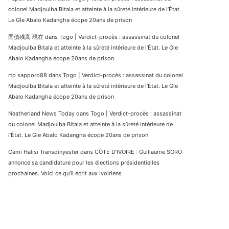
colonel Madjoulba Bitala et atteinte à la sûreté intérieure de l’État.
Le Gle Abalo Kadangha écope 20ans de prison
国債残高 現在
dans
Togo | Verdict-procès : assassinat du colonel
Madjoulba Bitala et atteinte à la sûreté intérieure de l’État. Le Gle
Abalo Kadangha écope 20ans de prison
rtp sapporo88
dans
Togo | Verdict-procès : assassinat du colonel
Madjoulba Bitala et atteinte à la sûreté intérieure de l’État. Le Gle
Abalo Kadangha écope 20ans de prison
Neatherland News Today
dans
Togo | Verdict-procès : assassinat
du colonel Madjoulba Bitala et atteinte à la sûreté intérieure de
l’État. Le Gle Abalo Kadangha écope 20ans de prison
Cami Halısı Transdinyester
dans
CÔTE D’IVOIRE : Guillaume SORO
annonce sa candidature pour les élections présidentielles
prochaines. Voici ce qu’il écrit aux Ivoiriens