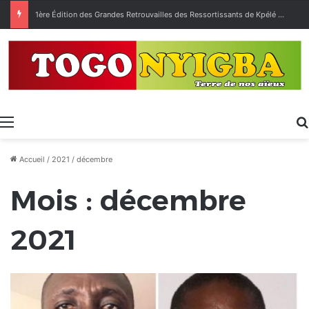
1ère Édition des Grandes Retrouvailles des Ressortissants de Kpélé Govié Apégamé / Sokpé
Menu
Accueil
/
2021
/
décembre
Mois :
décembre
2021