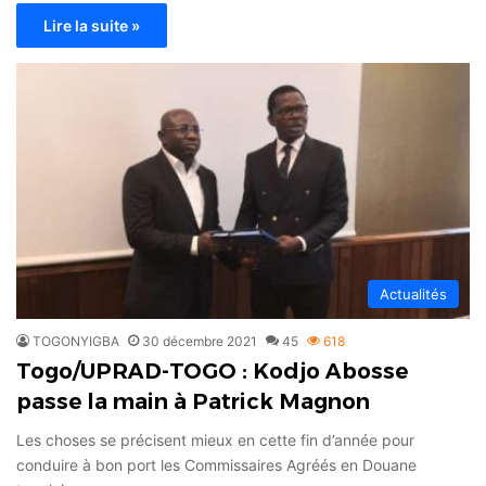
Lire la suite »
Actualités
TOGONYIGBA
30 décembre 2021
45
618
Togo/UPRAD-TOGO : Kodjo Abosse
passe la main à Patrick Magnon
Les choses se précisent mieux en cette fin d’année pour
conduire à bon port les Commissaires Agréés en Douane