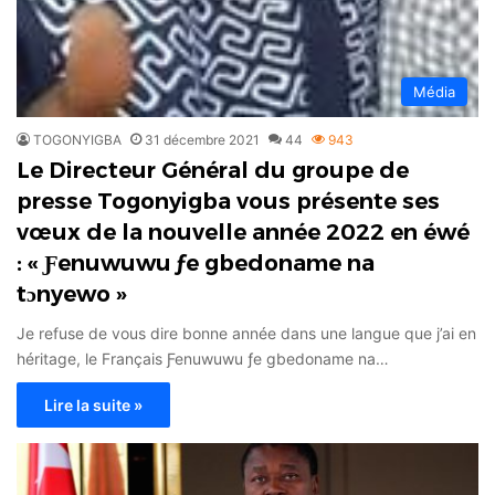
Média
TOGONYIGBA
31 décembre 2021
44
943
Le Directeur Général du groupe de
presse Togonyigba vous présente ses
vœux de la nouvelle année 2022 en éwé
: « Ƒenuwuwu ƒe gbedoname na
tɔnyewo »
Je refuse de vous dire bonne année dans une langue que j’ai en
héritage, le Français Ƒenuwuwu ƒe gbedoname na…
Lire la suite »