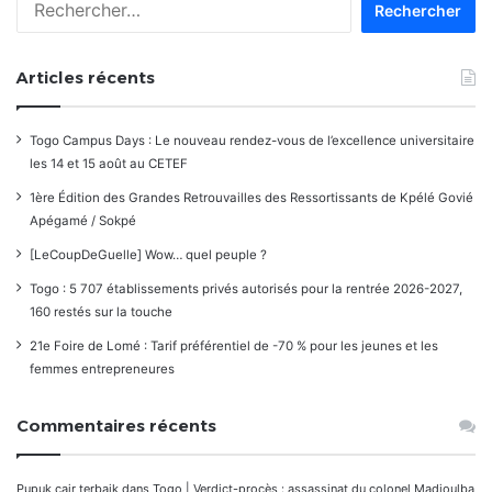
Articles récents
Togo Campus Days : Le nouveau rendez-vous de l’excellence universitaire
les 14 et 15 août au CETEF
1ère Édition des Grandes Retrouvailles des Ressortissants de Kpélé Govié
Apégamé / Sokpé
[LeCoupDeGuelle] Wow… quel peuple ?
Togo : 5 707 établissements privés autorisés pour la rentrée 2026-2027,
160 restés sur la touche
21e Foire de Lomé : Tarif préférentiel de -70 % pour les jeunes et les
femmes entrepreneures
Commentaires récents
Pupuk cair terbaik
dans
Togo | Verdict-procès : assassinat du colonel Madjoulba