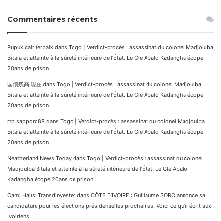
Commentaires récents
Pupuk cair terbaik
dans
Togo | Verdict-procès : assassinat du colonel Madjoulba
Bitala et atteinte à la sûreté intérieure de l’État. Le Gle Abalo Kadangha écope
20ans de prison
国債残高 現在
dans
Togo | Verdict-procès : assassinat du colonel Madjoulba
Bitala et atteinte à la sûreté intérieure de l’État. Le Gle Abalo Kadangha écope
20ans de prison
rtp sapporo88
dans
Togo | Verdict-procès : assassinat du colonel Madjoulba
Bitala et atteinte à la sûreté intérieure de l’État. Le Gle Abalo Kadangha écope
20ans de prison
Neatherland News Today
dans
Togo | Verdict-procès : assassinat du colonel
Madjoulba Bitala et atteinte à la sûreté intérieure de l’État. Le Gle Abalo
Kadangha écope 20ans de prison
Cami Halısı Transdinyester
dans
CÔTE D’IVOIRE : Guillaume SORO annonce sa
candidature pour les élections présidentielles prochaines. Voici ce qu’il écrit aux
Ivoiriens