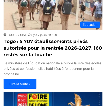
Éducation
TOGONYIGBA
il y a 7 jours
129
Togo : 5 707 établissements privés
autorisés pour la rentrée 2026-2027, 160
restés sur la touche
Le ministère de l’Éducation nationale a publié la liste des écoles
privées et confessionnelles habilitées à fonctionner pour la
prochaine…
Lire la suite »