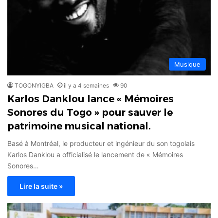
Musique
TOGONYIGBA
il y a 4 semaines
90
Karlos Danklou lance « Mémoires
Sonores du Togo » pour sauver le
patrimoine musical national.
Basé à Montréal, le producteur et ingénieur du son togolais
Karlos Danklou a officialisé le lancement de « Mémoires
Sonores…
Lire la suite »