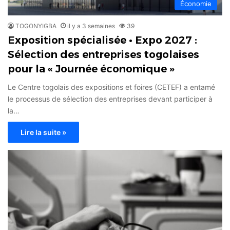
Économie
TOGONYIGBA
il y a 3 semaines
39
Exposition spécialisée • Expo 2027 :
Sélection des entreprises togolaises
pour la « Journée économique »
Le Centre togolais des expositions et foires (CETEF) a entamé
le processus de sélection des entreprises devant participer à
la…
Lire la suite »