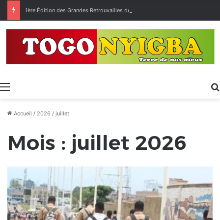
1ère Édition des Grandes Retrouvailles des Ressortissants de Kpélé Govié Apégamé / Sokpé
Menu
Accueil
/
2026
/
juillet
Mois :
juillet 2026