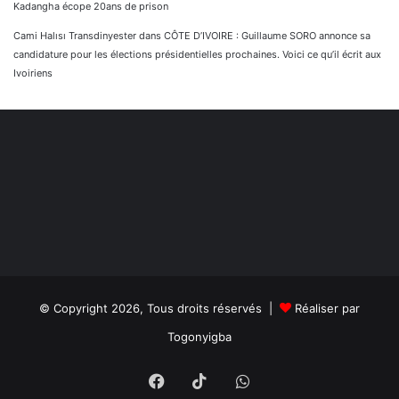
Kadangha écope 20ans de prison
Cami Halısı Transdinyester
dans
CÔTE D’IVOIRE : Guillaume SORO annonce sa
candidature pour les élections présidentielles prochaines. Voici ce qu’il écrit aux
Ivoiriens
© Copyright 2026, Tous droits réservés |
Réaliser par
Togonyigba
Facebook
TikTok
WhatsApp