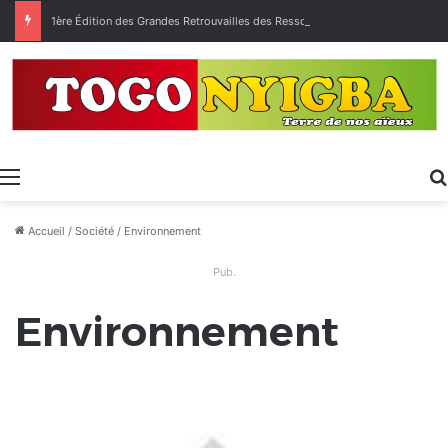
1ère Édition des Grandes Retrouvailles des Ressortissants de Kpélé Govié Apégamé / Sokpé
Menu
Accueil
/
Société
/
Environnement
Pub.
Environnement