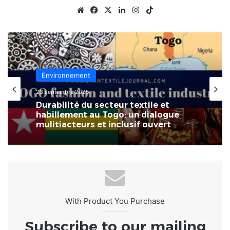
Website
Facebook
X
Linkedin
Instagram
TikTok
Environnement
23 septembre 2025
Durabilité du secteur textile et
habillement au Togo: un dialogue
mulitiacteurs et inclusif ouvert
With Product You Purchase
Subscribe to our mailing