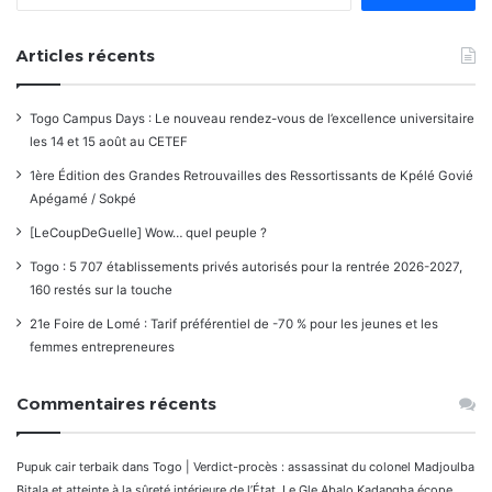
Articles récents
Togo Campus Days : Le nouveau rendez-vous de l’excellence universitaire
les 14 et 15 août au CETEF
1ère Édition des Grandes Retrouvailles des Ressortissants de Kpélé Govié
Apégamé / Sokpé
[LeCoupDeGuelle] Wow… quel peuple ?
Togo : 5 707 établissements privés autorisés pour la rentrée 2026-2027,
160 restés sur la touche
21e Foire de Lomé : Tarif préférentiel de -70 % pour les jeunes et les
femmes entrepreneures
Commentaires récents
Pupuk cair terbaik
dans
Togo | Verdict-procès : assassinat du colonel Madjoulba
Bitala et atteinte à la sûreté intérieure de l’État. Le Gle Abalo Kadangha écope