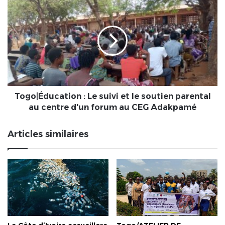
Éducation
:
Le
suivi
et
le
soutien
parental
au
Togo|Éducation : Le suivi et le soutien parental
centre
au centre d'un forum au CEG Adakpamé
d'un
forum
Articles similaires
au
CEG
Adakpamé