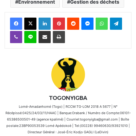
Environnement
Gestion des déchets
Facebook
X
Linkedin
Pinterest
Reddit
Messenger
WhatsApp
Telegra
Viber
Ligne
Partager par email
Imprimer
TOGONYIGBA
Lomé-Amadanhomé (Togo) | RCCM:TG-LOM 2018 A 5677 | N°
Récépissé:0425/24/03/11/HAAC | Banque:Orabank / Numéro de Compte:06101-
65386500501-49 (agence kpalimé) | Courriel:togonyigba@gmail.com | Boîte
postale:23BP90053539 Lomé Apédokoè | Tel:(00228) 99460630/93921010 |
Directeur Général : José-Éric Kodjo GAGLI (LeDivin)