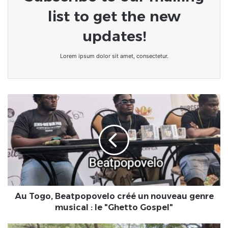
list to get the new
updates!
Lorem ipsum dolor sit amet, consectetur.
Au
Togo,
Beatpopovelo
créé
un
nouveau
genre
musical
:
le
Au Togo, Beatpopovelo créé un nouveau genre
"Ghetto
musical : le "Ghetto Gospel"
Gospel"
Togo|