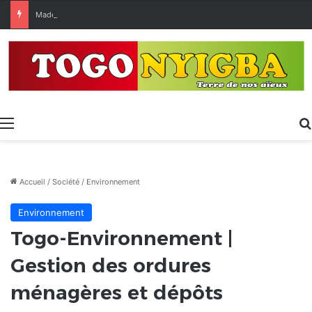
Made in Togo 2026 : un bilan positif qui prépare le terrain pour la Foire Internationale de Lomé
Menu
Accueil
/
Société
/
Environnement
Environnement
Togo-Environnement |
Gestion des ordures
ménagères et dépôts