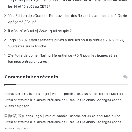
Togo Campus Days : Le nouveau rendez-vous de l’excellence universitaire
les 14 et 15 août au CETEF
1ère Édition des Grandes Retrouvailles des Ressortissants de Kpélé Govié
Apégamé / Sokpé
[LeCoupDeGuelle] Wow… quel peuple ?
Togo : 5 707 établissements privés autorisés pour la rentrée 2026-2027,
160 restés sur la touche
21e Foire de Lomé : Tarif préférentiel de -70 % pour les jeunes et les
femmes entrepreneures
Commentaires récents
Pupuk cair terbaik
dans
Togo | Verdict-procès : assassinat du colonel Madjoulba
Bitala et atteinte à la sûreté intérieure de l’État. Le Gle Abalo Kadangha écope
20ans de prison
国債残高 現在
dans
Togo | Verdict-procès : assassinat du colonel Madjoulba
Bitala et atteinte à la sûreté intérieure de l’État. Le Gle Abalo Kadangha écope
20ans de prison