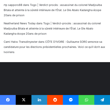
rtp sapporo88
dans
Togo | Verdict-procès : assassinat du colonel Madjoulba
Bitala et atteinte à la sûreté intérieure de l’État. Le Gle Abalo Kadangha écope
20ans de prison
Neatherland News Today
dans
Togo | Verdict-procès : assassinat du colonel
Madjoulba Bitala et atteinte à la sûreté intérieure de l’État. Le Gle Abalo
Kadangha écope 20ans de prison
Cami Halısı Transdinyester
dans
CÔTE D’IVOIRE : Guillaume SORO annonce sa
candidature pour les élections présidentielles prochaines. Voici ce qu’il écrit aux
Ivoiriens
Facebook
X
Linkedin
Reddit
Messenger
WhatsApp
Telegram