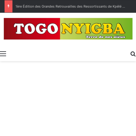
1ère Édition des Grandes Retrouvailles des Ressortissants de Kpélé Govié Apégamé / Sokpé
Menu