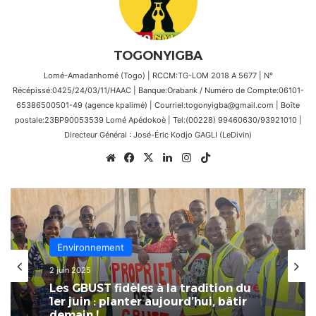
TOGONYIGBA
Lomé-Amadanhomé (Togo) | RCCM:TG-LOM 2018 A 5677 | N°
Récépissé:0425/24/03/11/HAAC | Banque:Orabank / Numéro de Compte:06101-
65386500501-49 (agence kpalimé) | Courriel:togonyigba@gmail.com | Boîte
postale:23BP90053539 Lomé Apédokoè | Tel:(00228) 99460630/93921010 |
Directeur Général : José-Éric Kodjo GAGLI (LeDivin)
Website
Facebook
X
Linkedin
Instagram
TikTok
Environnement
24 février 2025
Environnement
Togo-Environnement | Gestion des
2 juin 2025
ordures ménagères et dépôts