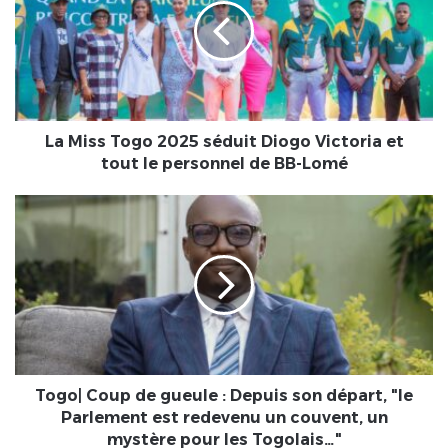
2025
séduit
Diogo
Victoria
et
tout
le
La Miss Togo 2025 séduit Diogo Victoria et
personnel
tout le personnel de BB-Lomé
de
BB-
Togo|
Lomé
Coup
de
gueule
:
Depuis
son
départ,
"le
Parlement
Togo| Coup de gueule : Depuis son départ, "le
est
Parlement est redevenu un couvent, un
redevenu
mystère pour les Togolais…"