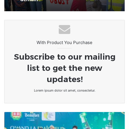
sauvages de déchets : un grand défi
pour les communes
Les GBUST fidèles à la tradition du
1er juin : planter aujourd’hui, bâtir
demain !
With Product You Purchase
Subscribe to our mailing
list to get the new
updates!
Lorem ipsum dolor sit amet, consectetur.
La
Miss
Togo