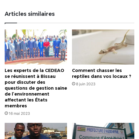
un
couvent,
Articles similaires
un
mystère
pour
les
Togolais…"
Les experts de la CEDEAO
Comment chasser les
se réunissent à Bissau
reptiles dans vos locaux ?
pour discuter des
8 juin 2023
questions de gestion saine
de l’environnement
affectant les États
membres
16 mai 2023