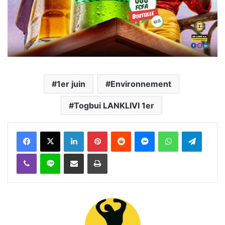
1er juin
Environnement
Togbui LANKLIVI 1er
Facebook
X
Linkedin
Pinterest
Reddit
Messenger
WhatsApp
Telegra
Viber
Ligne
Partager par email
Imprimer