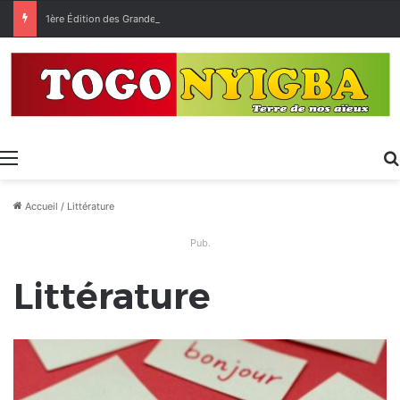
1ère Édition des Grandes Retrouvailles des Ressortissants de Kpélé Govié Apégamé / Sokpé
Menu
Accueil
/
Littérature
Pub.
Littérature