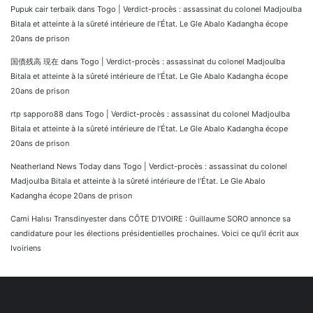
Pupuk cair terbaik
dans
Togo | Verdict-procès : assassinat du colonel Madjoulba
Bitala et atteinte à la sûreté intérieure de l’État. Le Gle Abalo Kadangha écope
20ans de prison
国債残高 現在
dans
Togo | Verdict-procès : assassinat du colonel Madjoulba
Bitala et atteinte à la sûreté intérieure de l’État. Le Gle Abalo Kadangha écope
20ans de prison
rtp sapporo88
dans
Togo | Verdict-procès : assassinat du colonel Madjoulba
Bitala et atteinte à la sûreté intérieure de l’État. Le Gle Abalo Kadangha écope
20ans de prison
Neatherland News Today
dans
Togo | Verdict-procès : assassinat du colonel
Madjoulba Bitala et atteinte à la sûreté intérieure de l’État. Le Gle Abalo
Kadangha écope 20ans de prison
Cami Halısı Transdinyester
dans
CÔTE D’IVOIRE : Guillaume SORO annonce sa
candidature pour les élections présidentielles prochaines. Voici ce qu’il écrit aux
Ivoiriens