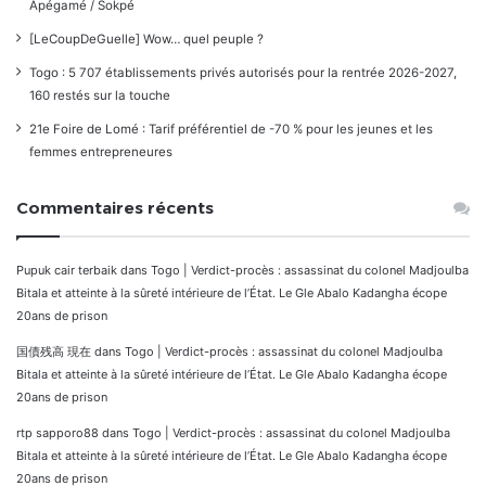
Apégamé / Sokpé
[LeCoupDeGuelle] Wow… quel peuple ?
Togo : 5 707 établissements privés autorisés pour la rentrée 2026-2027,
160 restés sur la touche
21e Foire de Lomé : Tarif préférentiel de -70 % pour les jeunes et les
femmes entrepreneures
Commentaires récents
Pupuk cair terbaik
dans
Togo | Verdict-procès : assassinat du colonel Madjoulba
Bitala et atteinte à la sûreté intérieure de l’État. Le Gle Abalo Kadangha écope
20ans de prison
国債残高 現在
dans
Togo | Verdict-procès : assassinat du colonel Madjoulba
Bitala et atteinte à la sûreté intérieure de l’État. Le Gle Abalo Kadangha écope
20ans de prison
rtp sapporo88
dans
Togo | Verdict-procès : assassinat du colonel Madjoulba
Bitala et atteinte à la sûreté intérieure de l’État. Le Gle Abalo Kadangha écope
20ans de prison