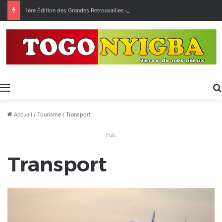
1ère Édition des Grandes Retrouvailles des Ressortissants de Kpélé Govié Apégamé / Sokpé
Menu
Accueil
/
Tourisme
/
Transport
Pub.
Transport