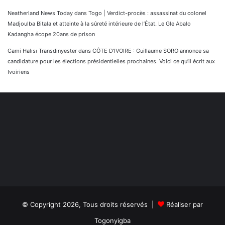
Neatherland News Today
dans
Togo | Verdict-procès : assassinat du colonel
Madjoulba Bitala et atteinte à la sûreté intérieure de l’État. Le Gle Abalo
Kadangha écope 20ans de prison
Cami Halısı Transdinyester
dans
CÔTE D’IVOIRE : Guillaume SORO annonce sa
candidature pour les élections présidentielles prochaines. Voici ce qu’il écrit aux
Ivoiriens
© Copyright 2026, Tous droits réservés |
Réaliser par
Togonyigba