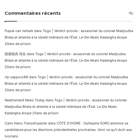
Commentaires récents
Pupuk cair terbaik
dans
Togo | Verdict-procès : assassinat du colonel Madjoulba
Bitala et atteinte à la sûreté intérieure de l’État. Le Gle Abalo Kadangha écope
20ans de prison
国債残高 現在
dans
Togo | Verdict-procès : assassinat du colonel Madjoulba
Bitala et atteinte à la sûreté intérieure de l’État. Le Gle Abalo Kadangha écope
20ans de prison
rtp sapporo88
dans
Togo | Verdict-procès : assassinat du colonel Madjoulba
Bitala et atteinte à la sûreté intérieure de l’État. Le Gle Abalo Kadangha écope
20ans de prison
Neatherland News Today
dans
Togo | Verdict-procès : assassinat du colonel
Madjoulba Bitala et atteinte à la sûreté intérieure de l’État. Le Gle Abalo
Kadangha écope 20ans de prison
Cami Halısı Transdinyester
dans
CÔTE D’IVOIRE : Guillaume SORO annonce sa
candidature pour les élections présidentielles prochaines. Voici ce qu’il écrit aux
Ivoiriens