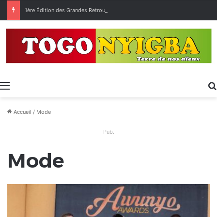
1ère Édition des Grandes Retrouvailles des Ressortissants de Kpélé Govié Apégamé / Sokpé
Menu
Accueil
/
Mode
Pub.
Mode