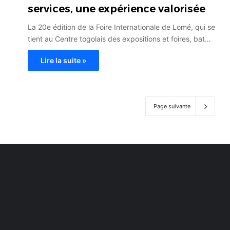
services, une expérience valorisée
La 20e édition de la Foire Internationale de Lomé, qui se
tient au Centre togolais des expositions et foires, bat…
Lire la suite »
Page suivante