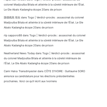
colonel Madjoulba Bitala et atteinte à la sûreté intérieure de l’État.
Le Gle Abalo Kadangha écope 20ans de prison
国債残高 現在
dans
Togo | Verdict-procès : assassinat du colonel
Madjoulba Bitala et atteinte à la sûreté intérieure de l’État. Le Gle
Abalo Kadangha écope 20ans de prison
rtp sapporo88
dans
Togo | Verdict-procès : assassinat du colonel
Madjoulba Bitala et atteinte à la sûreté intérieure de l’État. Le Gle
Abalo Kadangha écope 20ans de prison
Neatherland News Today
dans
Togo | Verdict-procès : assassinat
du colonel Madjoulba Bitala et atteinte à la sûreté intérieure de
l’État. Le Gle Abalo Kadangha écope 20ans de prison
Cami Halısı Transdinyester
dans
CÔTE D’IVOIRE : Guillaume SORO
annonce sa candidature pour les élections présidentielles
prochaines. Voici ce qu’il écrit aux Ivoiriens