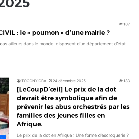
2025
107
VIL : le « poumon » d’une mairie ?
as ailleurs dans le monde, disposent d’un département d’état
TOGONYIGBA
24 décembre 2025
183
[LeCoupD’œil] Le prix de la dot
devrait être symbolique afin de
prévenir les abus orchestrés par les
familles des jeunes filles en
Afrique.
Le prix de la dot en Afrique : Une forme d’escroquerie ?
il