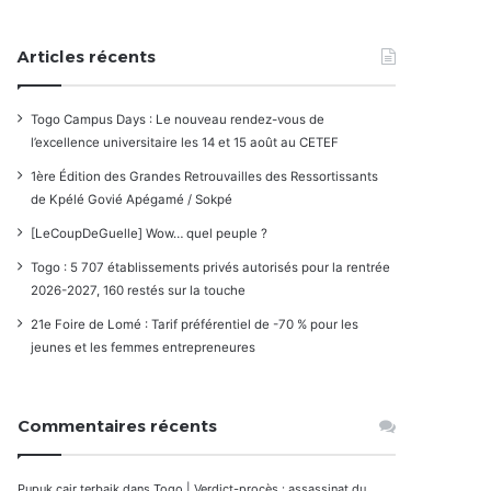
Articles récents
Togo Campus Days : Le nouveau rendez-vous de
l’excellence universitaire les 14 et 15 août au CETEF
1ère Édition des Grandes Retrouvailles des Ressortissants
de Kpélé Govié Apégamé / Sokpé
[LeCoupDeGuelle] Wow… quel peuple ?
Togo : 5 707 établissements privés autorisés pour la rentrée
2026-2027, 160 restés sur la touche
21e Foire de Lomé : Tarif préférentiel de -70 % pour les
jeunes et les femmes entrepreneures
Commentaires récents
Pupuk cair terbaik
dans
Togo | Verdict-procès : assassinat du