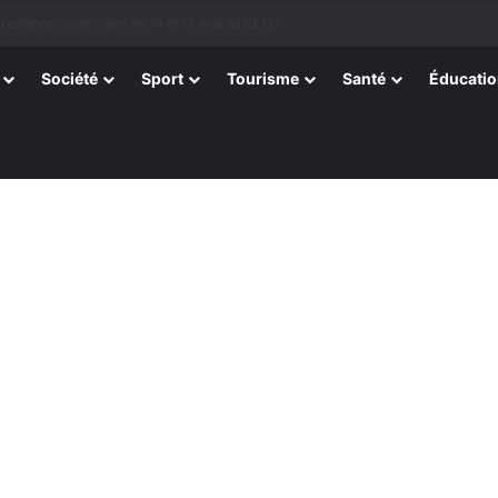
tissants de Kpélé Govié Apégamé / Sokpé
Société
Sport
Tourisme
Santé
Éducati