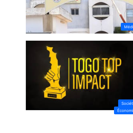
Méd
Socié
Économ