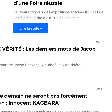
d’une Foire réussie
Le Centre togolais des expositions et foires (CETEF) de
Lomé a été le site de la 20e édition de la…
Lire la suite »
161
ÉRITÉ : Les derniers mots de Jacob
épart de Jacob Desvarieux a laissé un vide sidéral.…
40
 de demain ne seront pas forcément
s » : Innocent KAGBARA
détenteurs de diplômes supérieurs. Dans un monde bouleversé