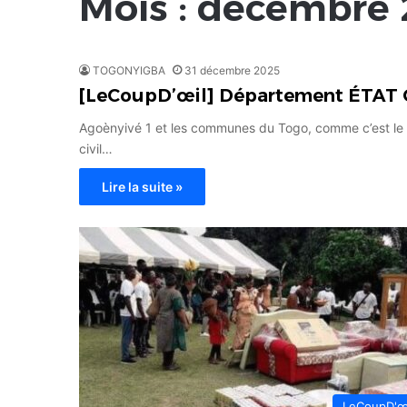
Mois :
décembre 
TOGONYIGBA
31 décembre 2025
[LeCoupD’œil] Département ÉTAT CI
Agoènyivé 1 et les communes du Togo, comme c’est le c
civil…
Lire la suite »
LeCoupD'œ