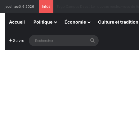
Infos
jeudi, août 6 2026
1ère Édition des Grandes Retrouvailles des Ressor
Accueil
Politique
Économie
Culture et tradition
Rechercher
Suivre