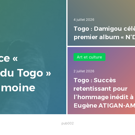
4 juillet 2026
Togo : Damigou célè
premier album « N’
ce «
Art et culture
du Togo »
2 juillet 2026
Togo : Succès
rimoine
retentissant pour
l’hommage inédit à
Eugène ATIGAN-AM
pub002