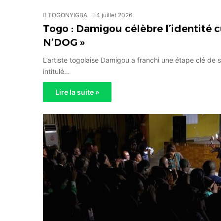
TOGONYIGBA
4 juillet 2026
Togo : Damigou célèbre l’identité 
N’DOG »
L’artiste togolaise Damigou a franchi une étape clé de 
intitulé…
Lire la suite »