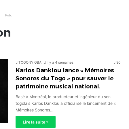
Pub.
on
TOGONYIGBA
il y a 4 semaines
90
Karlos Danklou lance « Mémoires
Sonores du Togo » pour sauver le
patrimoine musical national.
Basé à Montréal, le producteur et ingénieur du son
togolais Karlos Danklou a officialisé le lancement de «
Mémoires Sonores…
Lire la suite »