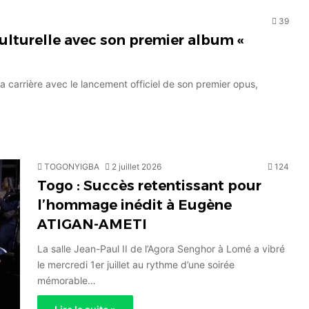
39
culturelle avec son premier album «
sa carrière avec le lancement officiel de son premier opus,
TOGONYIGBA
2 juillet 2026
124
Togo : Succès retentissant pour
l’hommage inédit à Eugène
ATIGAN-AMETI
La salle Jean-Paul II de l’Agora Senghor à Lomé a vibré
le mercredi 1er juillet au rythme d’une soirée
mémorable…