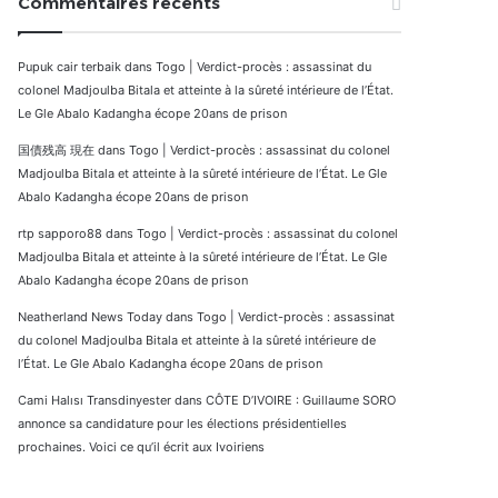
Commentaires récents
Pupuk cair terbaik
dans
Togo | Verdict-procès : assassinat du
colonel Madjoulba Bitala et atteinte à la sûreté intérieure de l’État.
Le Gle Abalo Kadangha écope 20ans de prison
国債残高 現在
dans
Togo | Verdict-procès : assassinat du colonel
Madjoulba Bitala et atteinte à la sûreté intérieure de l’État. Le Gle
Abalo Kadangha écope 20ans de prison
rtp sapporo88
dans
Togo | Verdict-procès : assassinat du colonel
Madjoulba Bitala et atteinte à la sûreté intérieure de l’État. Le Gle
Abalo Kadangha écope 20ans de prison
Neatherland News Today
dans
Togo | Verdict-procès : assassinat
du colonel Madjoulba Bitala et atteinte à la sûreté intérieure de
l’État. Le Gle Abalo Kadangha écope 20ans de prison
Cami Halısı Transdinyester
dans
CÔTE D’IVOIRE : Guillaume SORO
annonce sa candidature pour les élections présidentielles
prochaines. Voici ce qu’il écrit aux Ivoiriens