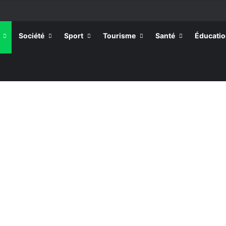
ssortissants de Kpélé Govié Apégamé / Sokpé
Société
Sport
Tourisme
Santé
Éducati