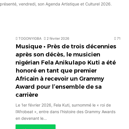
 présenté, vendredi, son Agenda Artistique et Culturel 2026.
TOGONYIGBA
2 février 2026
71
Musique • Près de trois décennies
après son décès, le musicien
nigérian Fela Anikulapo Kuti a été
honoré en tant que premier
Africain à recevoir un Grammy
Award pour l’ensemble de sa
carrière
Le 1er février 2026, Fela Kuti, surnommé le « roi de
l’Afrobeat », entre dans l’histoire des Grammy Awards
en devenant le…