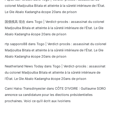
colonel Madjoulba Bitala et atteinte à la sûreté intérieure de l’État.
Le Gle Abalo Kadangha écope 20ans de prison
国債残高 現在
dans
Togo | Verdict-procès : assassinat du colonel
Madjoulba Bitala et atteinte à la sûreté intérieure de l’État. Le Gle
Abalo Kadangha écope 20ans de prison
rtp sapporo88
dans
Togo | Verdict-procès : assassinat du colonel
Madjoulba Bitala et atteinte à la sûreté intérieure de l’État. Le Gle
Abalo Kadangha écope 20ans de prison
Neatherland News Today
dans
Togo | Verdict-procès : assassinat
du colonel Madjoulba Bitala et atteinte à la sûreté intérieure de
l’État. Le Gle Abalo Kadangha écope 20ans de prison
Cami Halısı Transdinyester
dans
CÔTE D’IVOIRE : Guillaume SORO
annonce sa candidature pour les élections présidentielles
prochaines. Voici ce qu’il écrit aux Ivoiriens