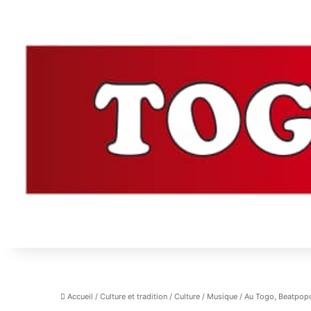
Accueil
/
Culture et tradition
/
Culture
/
Musique
/
Au Togo, Beatpopo