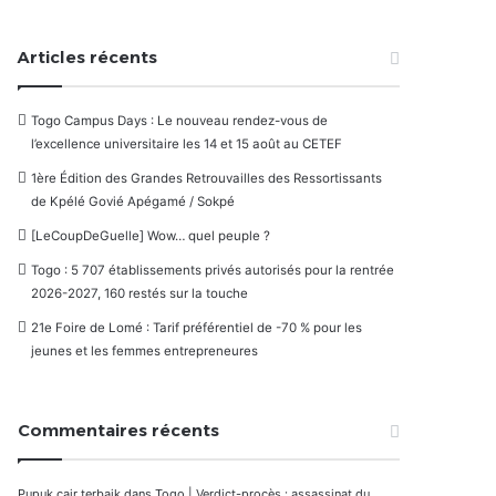
Articles récents
Togo Campus Days : Le nouveau rendez-vous de
l’excellence universitaire les 14 et 15 août au CETEF
1ère Édition des Grandes Retrouvailles des Ressortissants
de Kpélé Govié Apégamé / Sokpé
[LeCoupDeGuelle] Wow… quel peuple ?
Togo : 5 707 établissements privés autorisés pour la rentrée
2026-2027, 160 restés sur la touche
21e Foire de Lomé : Tarif préférentiel de -70 % pour les
jeunes et les femmes entrepreneures
Commentaires récents
Pupuk cair terbaik
dans
Togo | Verdict-procès : assassinat du