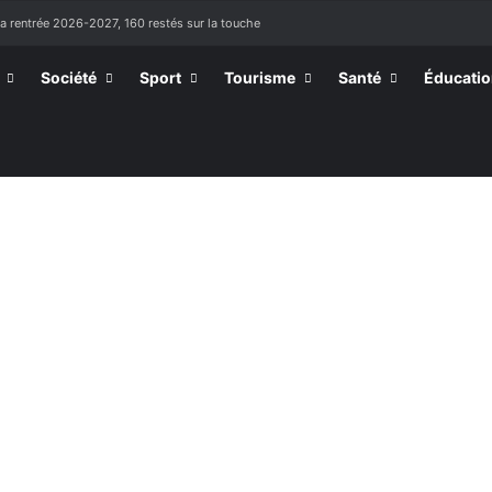
la rentrée 2026-2027, 160 restés sur la touche
Société
Sport
Tourisme
Santé
Éducati