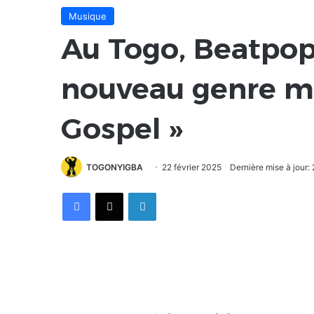
Musique
Au Togo, Beatpop
nouveau genre mus
Gospel »
TOGONYIGBA
22 février 2025
Dernière mise à jour:
Facebook
X
Linkedin