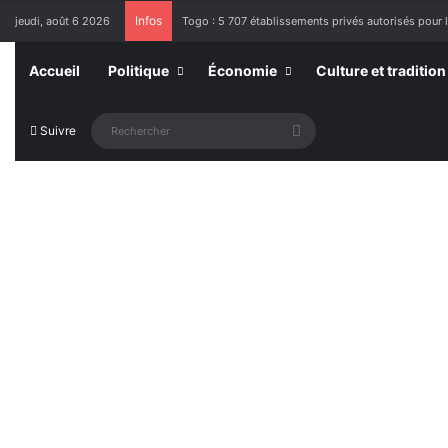
Infos
jeudi, août 6 2026
Togo : 5 707 établissements privés autorisés pour 
Accueil
Politique
Économie
Culture et tradition
Rechercher
Suivre