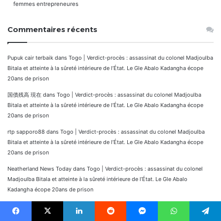
femmes entrepreneures
Commentaires récents
Pupuk cair terbaik
dans
Togo | Verdict-procès : assassinat du colonel Madjoulba
Bitala et atteinte à la sûreté intérieure de l’État. Le Gle Abalo Kadangha écope
20ans de prison
国債残高 現在
dans
Togo | Verdict-procès : assassinat du colonel Madjoulba
Bitala et atteinte à la sûreté intérieure de l’État. Le Gle Abalo Kadangha écope
20ans de prison
rtp sapporo88
dans
Togo | Verdict-procès : assassinat du colonel Madjoulba
Bitala et atteinte à la sûreté intérieure de l’État. Le Gle Abalo Kadangha écope
20ans de prison
Neatherland News Today
dans
Togo | Verdict-procès : assassinat du colonel
Madjoulba Bitala et atteinte à la sûreté intérieure de l’État. Le Gle Abalo
Kadangha écope 20ans de prison
Cami Halısı Transdinyester
dans
CÔTE D’IVOIRE : Guillaume SORO annonce sa
candidature pour les élections présidentielles prochaines. Voici ce qu’il écrit aux
Facebook
X
Linkedin
Reddit
Messenger
WhatsApp
Telegram