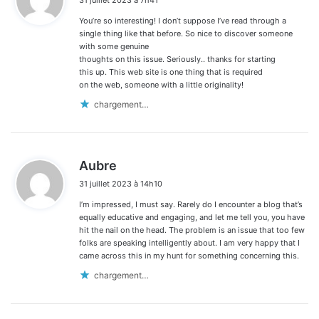
31 juillet 2023 à 7h41
t
You’re so interesting! I don’t suppose I’ve read through a
:
single thing like that before. So nice to discover someone
with some genuine
thoughts on this issue. Seriously.. thanks for starting
this up. This web site is one thing that is required
on the web, someone with a little originality!
chargement…
d
Aubre
i
31 juillet 2023 à 14h10
t
I’m impressed, I must say. Rarely do I encounter a blog that’s
:
equally educative and engaging, and let me tell you, you have
hit the nail on the head. The problem is an issue that too few
folks are speaking intelligently about. I am very happy that I
came across this in my hunt for something concerning this.
chargement…