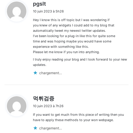
d
pgslt
i
10 juin 2023 à 5h26
t
Hey I know this is off topic but I was wondering if
:
you knew of any widgets I could add to my blog that
automatically tweet my newest twitter updates.
I’ve been looking for a plug-in like this for quite some
time and was hoping maybe you would have some
experience with something like this.
Please let me know if you run into anything.
I truly enjoy reading your blog and I look forward to your new
updates.
chargement…
d
먹튀검증
i
10 juin 2023 à 7h26
t
If you want to get much from this piece of writing then you
:
have to apply these methods to your won webpage.
chargement…