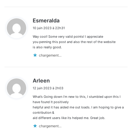
d
Esmeralda
i
10 juin 2023 à 22h31
t
Way cool! Some very valid points! I appreciate
:
you penning this post and also the rest of the website
is also really good.
chargement…
d
Arleen
i
12 juin 2023 à 2h03
t
What’s Going down i’m new to this, I stumbled upon this I
:
have found It positively
helpful and it has aided me out loads. I am hoping to give a
contribution &
aid different users like its helped me. Great job.
chargement…