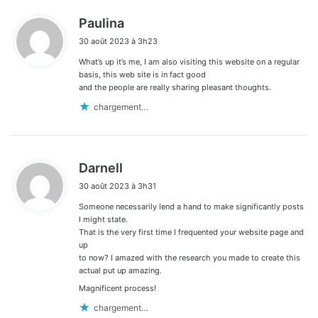
d
Paulina
i
30 août 2023 à 3h23
t
What’s up it’s me, I am also visiting this website on a regular
:
basis, this web site is in fact good
and the people are really sharing pleasant thoughts.
chargement…
d
Darnell
i
30 août 2023 à 3h31
t
Someone necessarily lend a hand to make significantly posts
:
I might state.
That is the very first time I frequented your website page and
up
to now? I amazed with the research you made to create this
actual put up amazing.
Magnificent process!
chargement…