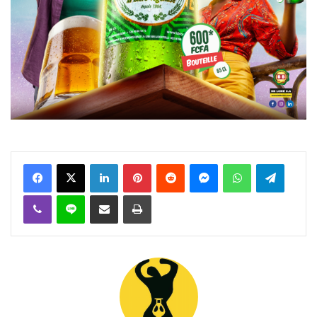
Facebook
X
Linkedin
Pinterest
Reddit
Messenger
WhatsApp
Telegra
Viber
Ligne
Partager par email
Imprimer