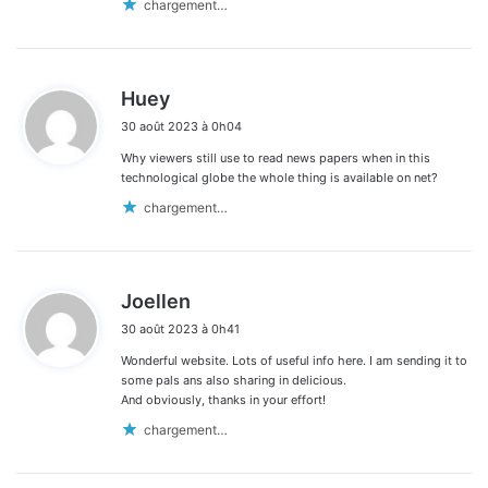
chargement…
d
Huey
i
30 août 2023 à 0h04
t
Why viewers still use to read news papers when in this
:
technological globe the whole thing is available on net?
chargement…
d
Joellen
i
30 août 2023 à 0h41
t
Wonderful website. Lots of useful info here. I am sending it to
:
some pals ans also sharing in delicious.
And obviously, thanks in your effort!
chargement…