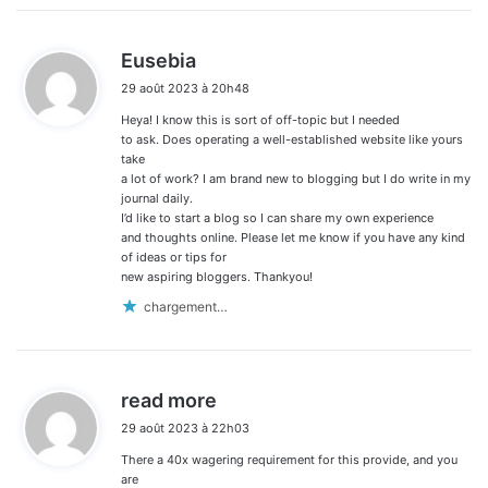
d
Eusebia
i
29 août 2023 à 20h48
t
Heya! I know this is sort of off-topic but I needed
:
to ask. Does operating a well-established website like yours
take
a lot of work? I am brand new to blogging but I do write in my
journal daily.
I’d like to start a blog so I can share my own experience
and thoughts online. Please let me know if you have any kind
of ideas or tips for
new aspiring bloggers. Thankyou!
chargement…
d
read more
i
29 août 2023 à 22h03
t
There a 40x wagering requirement for this provide, and you
:
are