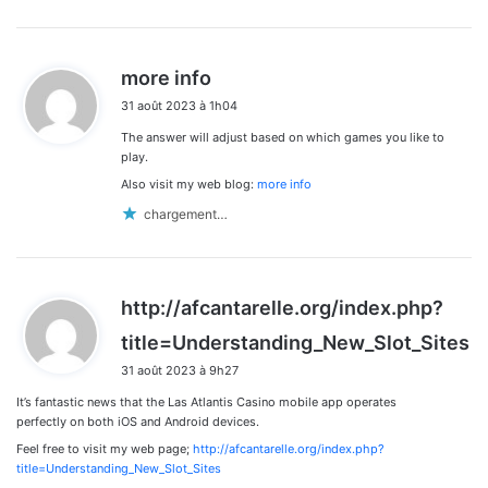
d
more info
i
31 août 2023 à 1h04
t
The answer will adjust based on which games you like to
:
play.
Also visit my web blog:
more info
chargement…
http://afcantarelle.org/index.php?
d
title=Understanding_New_Slot_Sites
i
31 août 2023 à 9h27
t
It’s fantastic news that the Las Atlantis Casino mobile app operates
:
perfectly on both iOS and Android devices.
Feel free to visit my web page;
http://afcantarelle.org/index.php?
title=Understanding_New_Slot_Sites