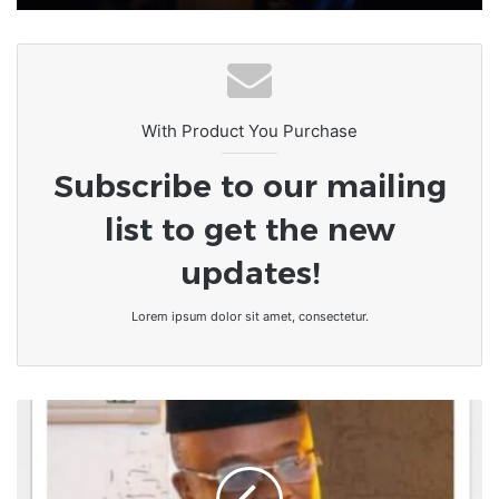
With Product You Purchase
Subscribe to our mailing
list to get the new
updates!
Lorem ipsum dolor sit amet, consectetur.
[Tribune]
La
lutte
contre