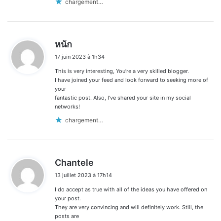
chargement…
d
หนัก
i
17 juin 2023 à 1h34
t
This is very interesting, You’re a very skilled blogger.
:
I have joined your feed and look forward to seeking more of
your
fantastic post. Also, I’ve shared your site in my social
networks!
chargement…
d
Chantele
i
13 juillet 2023 à 17h14
t
I do accept as true with all of the ideas you have offered on
:
your post.
They are very convincing and will definitely work. Still, the
posts are