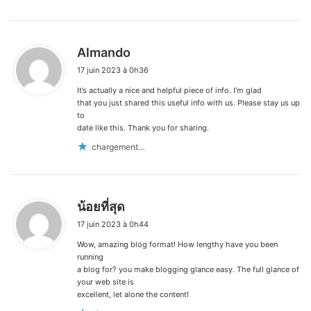
d
Almando
i
17 juin 2023 à 0h36
t
It’s actually a nice and helpful piece of info. I’m glad
:
that you just shared this useful info with us. Please stay us up
to
date like this. Thank you for sharing.
chargement…
d
น้อยที่สุด
i
17 juin 2023 à 0h44
t
Wow, amazing blog format! How lengthy have you been
:
running
a blog for? you make blogging glance easy. The full glance of
your web site is
excellent, let alone the content!