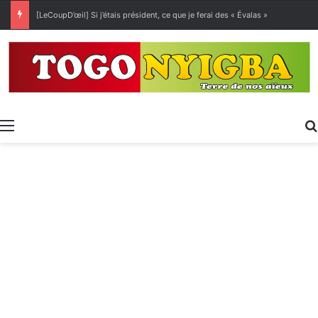
[LeCoupD’œil] Si j’étais président, ce que je ferai des « Évalas »
Menu