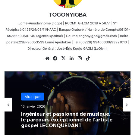
TOGONYIGBA
Lomé-Amadanhomé (Togo) | RCCM:TG-LOM 2018 A 5677 | N°
Récépissé:0425/24/03/11/HAAC | Banque:Orabank / Numéro de Compte:06101-
65386500501-49 (agence kpalimé) | Courriel:togonyigba@gmail.com | Boîte
postale:23BP90053539 Lomé Apédokoè | Tel:(00228) 99460630/93921010 |
Directeur Général : José-Éric Kodjo GAGLI (LeDivin)
Website
Facebook
X
Linkedin
Instagram
TikTok
Musique
16 janvier 2026
Ingénieur et passionné de musique,
le parcours exceptionnel de l’artiste
gospel LECONQUERANT