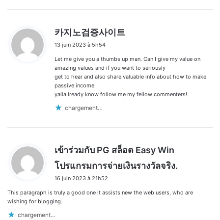
d
카지노검증사이트
i
13 juin 2023 à 5h54
t
Let me give you a thumbs up man. Can I give my value on
:
amazing values and if you want to seriously
get to hear and also share valuable info about how to make
passive income
yalla lready know follow me my fellow commenters!.
chargement…
เข้าร่วมกับ PG สล็อต Easy Win
d
โปรแกรมการจ่ายเงินรางวัลจริง.
i
16 juin 2023 à 21h52
t
This paragraph is truly a good one it assists new the web users, who are
:
wishing for blogging.
chargement…