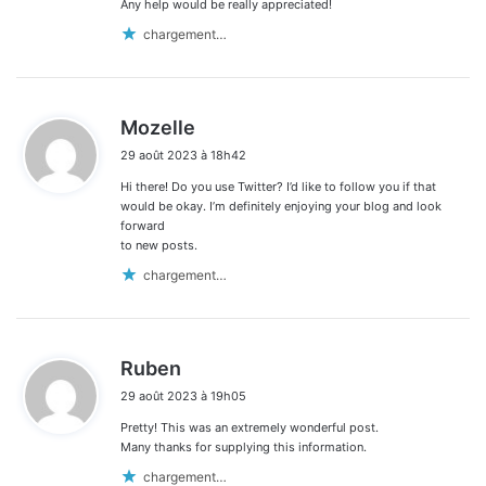
Any help would be really appreciated!
chargement…
d
Mozelle
i
29 août 2023 à 18h42
t
Hi there! Do you use Twitter? I’d like to follow you if that
:
would be okay. I’m definitely enjoying your blog and look
forward
to new posts.
chargement…
d
Ruben
i
29 août 2023 à 19h05
t
Pretty! This was an extremely wonderful post.
:
Many thanks for supplying this information.
chargement…