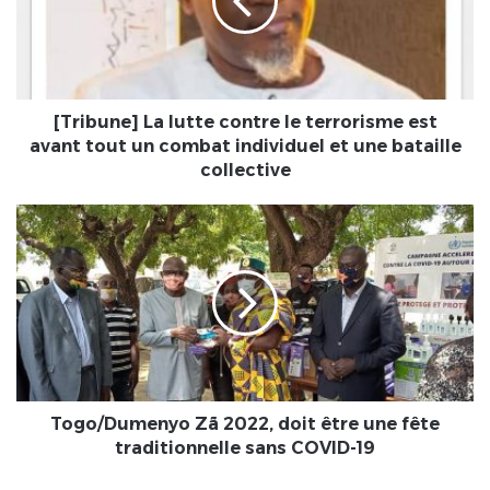
le
terrorisme
est
avant
tout
un
[Tribune] La lutte contre le terrorisme est
combat
avant tout un combat individuel et une bataille
individuel
collective
et
une
Togo/Dumenyo
bataille
Zã
collective
2022,
doit
être
une
fête
traditionnelle
sans
COVID-
Togo/Dumenyo Zã 2022, doit être une fête
19
traditionnelle sans COVID-19