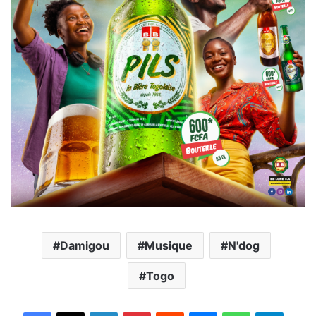
Damigou
Musique
N'dog
Togo
Facebook
X
Linkedin
Pinterest
Reddit
Messenger
WhatsApp
Telegra