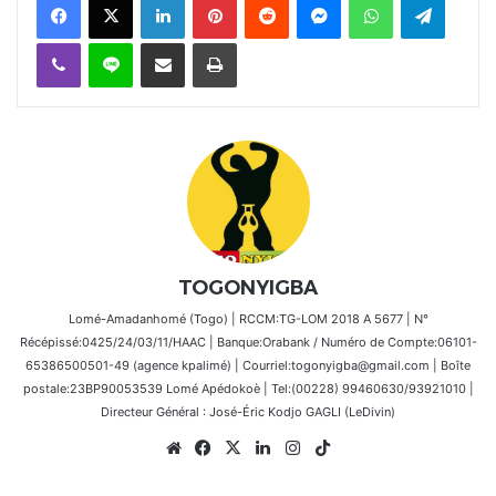
Viber
Ligne
Partager par email
Imprimer
TOGONYIGBA
Lomé-Amadanhomé (Togo) | RCCM:TG-LOM 2018 A 5677 | N°
Récépissé:0425/24/03/11/HAAC | Banque:Orabank / Numéro de Compte:06101-
65386500501-49 (agence kpalimé) | Courriel:togonyigba@gmail.com | Boîte
postale:23BP90053539 Lomé Apédokoè | Tel:(00228) 99460630/93921010 |
Directeur Général : José-Éric Kodjo GAGLI (LeDivin)
Website
Facebook
X
Linkedin
Instagram
TikTok