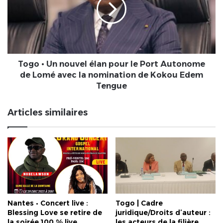
nouvel
élan
pour
le
Port
Autonome
de
Togo • Un nouvel élan pour le Port Autonome
Lomé
de Lomé avec la nomination de Kokou Edem
avec
Tengue
la
nomination
Articles similaires
de
Kokou
Edem
Tengue
Nantes • Concert live :
Togo | Cadre
Blessing Love se retire de
juridique/Droits d’auteur :
la soirée 100 % live
les acteurs de la filière