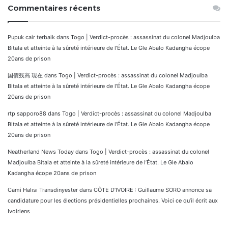
Commentaires récents
Pupuk cair terbaik
dans
Togo | Verdict-procès : assassinat du colonel Madjoulba
Bitala et atteinte à la sûreté intérieure de l’État. Le Gle Abalo Kadangha écope
20ans de prison
国債残高 現在
dans
Togo | Verdict-procès : assassinat du colonel Madjoulba
Bitala et atteinte à la sûreté intérieure de l’État. Le Gle Abalo Kadangha écope
20ans de prison
rtp sapporo88
dans
Togo | Verdict-procès : assassinat du colonel Madjoulba
Bitala et atteinte à la sûreté intérieure de l’État. Le Gle Abalo Kadangha écope
20ans de prison
Neatherland News Today
dans
Togo | Verdict-procès : assassinat du colonel
Madjoulba Bitala et atteinte à la sûreté intérieure de l’État. Le Gle Abalo
Kadangha écope 20ans de prison
Cami Halısı Transdinyester
dans
CÔTE D’IVOIRE : Guillaume SORO annonce sa
candidature pour les élections présidentielles prochaines. Voici ce qu’il écrit aux
Ivoiriens