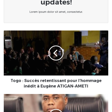
updates!
Lorem ipsum dolor sit amet, consectetur.
Togo
:
Succès
retentissant
pour
l’hommage
inédit
à
Eugène
ATIGAN-
Togo : Succès retentissant pour l’hommage
AMETI
inédit à Eugène ATIGAN-AMETI
Togo
•
Un