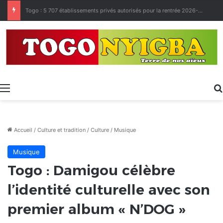
Made in Togo 2026 : un bilan positif qui prépare le terrain pour la Foire Internationale de Lomé
Menu
Accueil
/
Culture et tradition
/
Culture
/
Musique
Musique
Togo : Damigou célèbre
l’identité culturelle avec son
premier album « N’DOG »