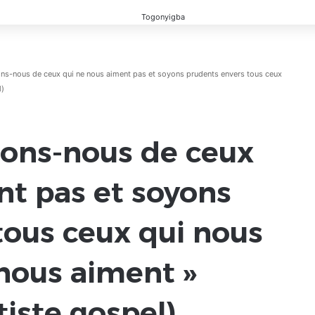
ions-nous de ceux qui ne nous aiment pas et soyons prudents envers tous ceux
l)
ions-nous de ceux
nt pas et soyons
tous ceux qui nous
 nous aiment »
tiste gospel)