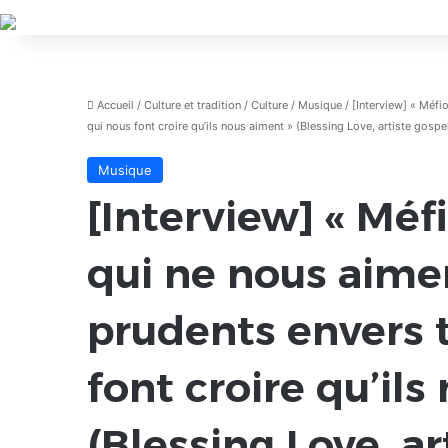
Accueil
/
Culture et tradition
/
Culture
/
Musique
/
[Interview] « Méf
qui nous font croire qu’ils nous aiment » (Blessing Love, artiste gospe
Musique
[Interview] « Méf
qui ne nous aime
prudents envers 
font croire qu’ils
(Blessing Love, ar