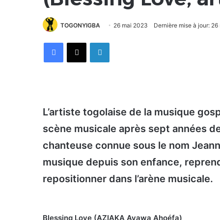
TOGONYIGBA
26 mai 2023
Dernière mise à jour: 2
Facebook
X
Linkedin
L’artiste togolaise de la musique gosp
scène musicale après sept années de 
chanteuse connue sous le nom Jeann
musique depuis son enfance, reprend
repositionner dans l’arène musicale.
Blessing Love (AZIAKA Ayawa Ahoéfa)