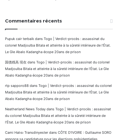
Commentaires récents
Pupuk cair terbaik
dans
Togo | Verdict-procès : assassinat du
colonel Madjoulba Bitala et atteinte à la sûreté intérieure de l’État.
Le Gle Abalo Kadangha écope 20ans de prison
国債残高 現在
dans
Togo | Verdict-procès : assassinat du colonel
Madjoulba Bitala et atteinte à la sûreté intérieure de l’État. Le Gle
Abalo Kadangha écope 20ans de prison
rtp sapporo88
dans
Togo | Verdict-procès : assassinat du colonel
Madjoulba Bitala et atteinte à la sûreté intérieure de l’État. Le Gle
Abalo Kadangha écope 20ans de prison
Neatherland News Today
dans
Togo | Verdict-procès : assassinat
du colonel Madjoulba Bitala et atteinte à la sûreté intérieure de
l’État. Le Gle Abalo Kadangha écope 20ans de prison
Cami Halısı Transdinyester
dans
CÔTE D’IVOIRE : Guillaume SORO
annonce sa candidature pour les élections présidentielles