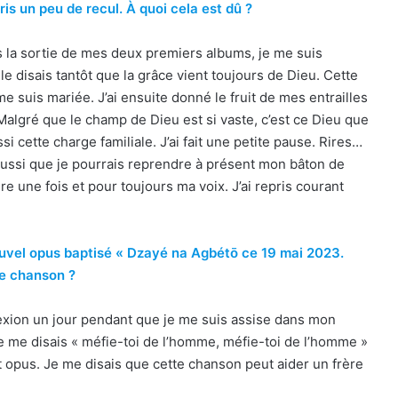
is un peu de recul. À quoi cela est dû ?
s la sortie de mes deux premiers albums, je me suis
e disais tantôt que la grâce vient toujours de Dieu. Cette
 suis mariée. J’ai ensuite donné le fruit de mes entrailles
 Malgré que le champ de Dieu est si vaste, c’est ce Dieu que
 cette charge familiale. J’ai fait une petite pause. Rires…
ssi que je pourrais reprendre à présent mon bâton de
re une fois et pour toujours ma voix. J’ai repris courant
ouvel opus baptisé « Dzayé na Agbétō ce 19 mai 2023.
le chanson ?
exion un jour pendant que je me suis assise dans mon
 je me disais « méfie-toi de l’homme, méfie-toi de l’homme »
et opus. Je me disais que cette chanson peut aider un frère