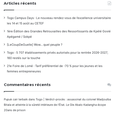
Articles récents
Togo Campus Days : Le nouveau rendez-vous de l’excellence universitaire
les 14 et 15 août au CETEF
1ère Édition des Grandes Retrouvailles des Ressortissants de Kpélé Govié
Apégamé / Sokpé
[LeCoupDeGuelle] Wow… quel peuple ?
Togo : 5 707 établissements privés autorisés pour la rentrée 2026-2027,
160 restés sur la touche
21e Foire de Lomé : Tarif préférentiel de -70 % pour les jeunes et les
femmes entrepreneures
Commentaires récents
Pupuk cair terbaik
dans
Togo | Verdict-procès : assassinat du colonel Madjoulba
Bitala et atteinte à la sûreté intérieure de l’État. Le Gle Abalo Kadangha écope
20ans de prison