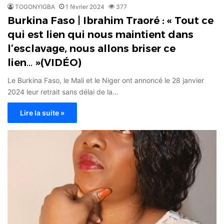
TOGONYIGBA
1 février 2024
377
Burkina Faso | Ibrahim Traoré : « Tout ce
qui est lien qui nous maintient dans
l’esclavage, nous allons briser ce
lien… »(VIDÉO)
Le Burkina Faso, le Mali et le Niger ont annoncé le 28 janvier
2024 leur retrait sans délai de la…
Lire la suite »