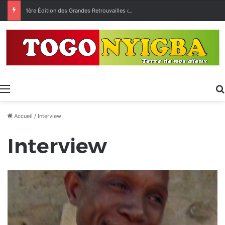
1ère Édition des Grandes Retrouvailles des Ressortissants de Kpélé Govié Apégamé / Sokpé
Menu
Accueil
/
Interview
Interview