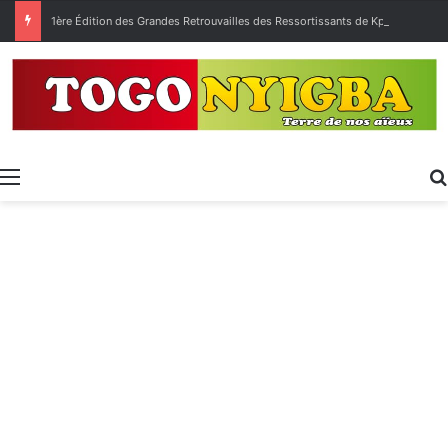
1ère Édition des Grandes Retrouvailles des Ressortissants de Kpélé Govié Apégamé / Sokpé
Menu