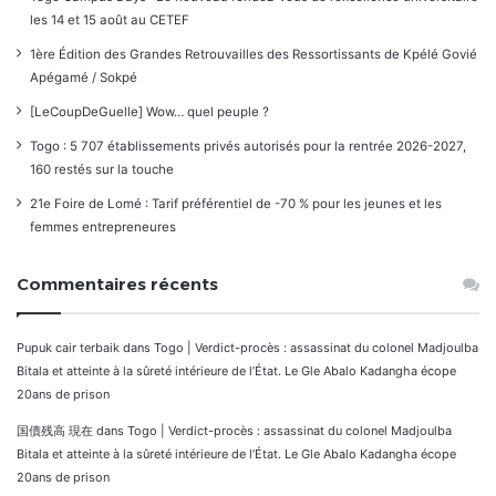
les 14 et 15 août au CETEF
1ère Édition des Grandes Retrouvailles des Ressortissants de Kpélé Govié
Apégamé / Sokpé
[LeCoupDeGuelle] Wow… quel peuple ?
Togo : 5 707 établissements privés autorisés pour la rentrée 2026-2027,
160 restés sur la touche
21e Foire de Lomé : Tarif préférentiel de -70 % pour les jeunes et les
femmes entrepreneures
Commentaires récents
Pupuk cair terbaik
dans
Togo | Verdict-procès : assassinat du colonel Madjoulba
Bitala et atteinte à la sûreté intérieure de l’État. Le Gle Abalo Kadangha écope
20ans de prison
国債残高 現在
dans
Togo | Verdict-procès : assassinat du colonel Madjoulba
Bitala et atteinte à la sûreté intérieure de l’État. Le Gle Abalo Kadangha écope
20ans de prison