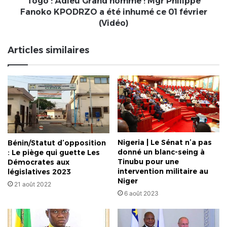
Togo : Adieu Grand homme ! Mgr Philippe
a
Fanoko KPODRZO a été inhumé ce 01 février
été
(Vidéo)
inhumé
ce
Articles similaires
01
février
(Vidéo)
Nigeria | Le Sénat n’a pas
Bénin/Statut d’opposition
donné un blanc-seing à
: Le piège qui guette Les
Tinubu pour une
Démocrates aux
intervention militaire au
législatives 2023
Niger
21 août 2022
6 août 2023