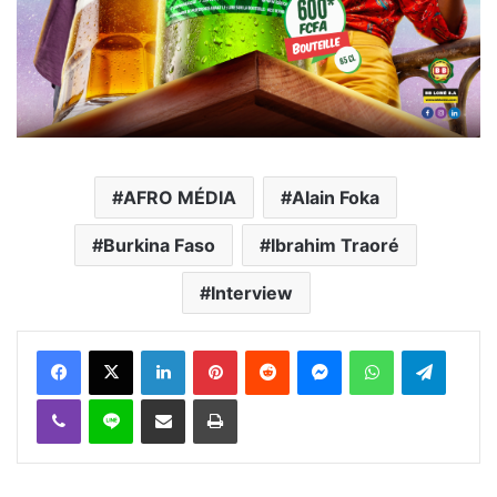
AFRO MÉDIA
Alain Foka
Burkina Faso
Ibrahim Traoré
Interview
Facebook
X
Linkedin
Pinterest
Reddit
Messenger
WhatsApp
Telegra
Viber
Ligne
Partager par email
Imprimer