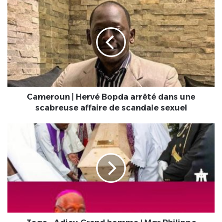
Cameroun
|
Hervé
Bopda
arrêté
dans
une
scabreuse
affaire
de
Cameroun | Hervé Bopda arrêté dans une
scandale
scabreuse affaire de scandale sexuel
sexuel
Togo
:
Adieu
Grand
homme
!
Mgr
Philippe
Fanoko
KPODRZO