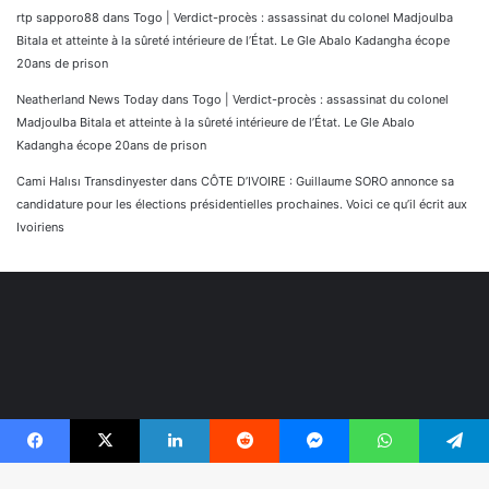
rtp sapporo88
dans
Togo | Verdict-procès : assassinat du colonel Madjoulba
Bitala et atteinte à la sûreté intérieure de l’État. Le Gle Abalo Kadangha écope
20ans de prison
Neatherland News Today
dans
Togo | Verdict-procès : assassinat du colonel
Madjoulba Bitala et atteinte à la sûreté intérieure de l’État. Le Gle Abalo
Kadangha écope 20ans de prison
Cami Halısı Transdinyester
dans
CÔTE D’IVOIRE : Guillaume SORO annonce sa
candidature pour les élections présidentielles prochaines. Voici ce qu’il écrit aux
Ivoiriens
Facebook
X
Linkedin
Reddit
Messenger
WhatsApp
Telegram