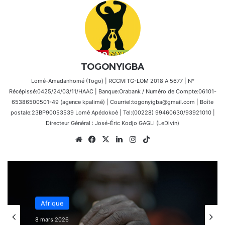
TOGONYIGBA
Lomé-Amadanhomé (Togo) | RCCM:TG-LOM 2018 A 5677 | N°
Récépissé:0425/24/03/11/HAAC | Banque:Orabank / Numéro de Compte:06101-
65386500501-49 (agence kpalimé) | Courriel:togonyigba@gmail.com | Boîte
postale:23BP90053539 Lomé Apédokoè | Tel:(00228) 99460630/93921010 |
Directeur Général : José-Éric Kodjo GAGLI (LeDivin)
Website
Facebook
X
Linkedin
Instagram
TikTok
Afrique
Afrique
14 février 2026