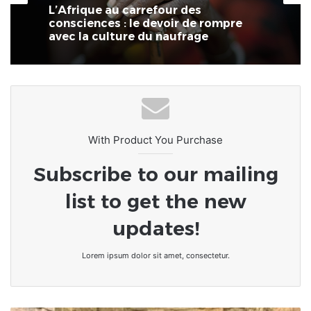
8 mars 2026
Côte d’Ivoire : Naya Jarvis Zamblé,
députée, propose de légaliser la
polygamie dans le pays
L’Afrique au carrefour des
consciences : le devoir de rompre
avec la culture du naufrage
With Product You Purchase
Subscribe to our mailing
list to get the new
updates!
Lorem ipsum dolor sit amet, consectetur.