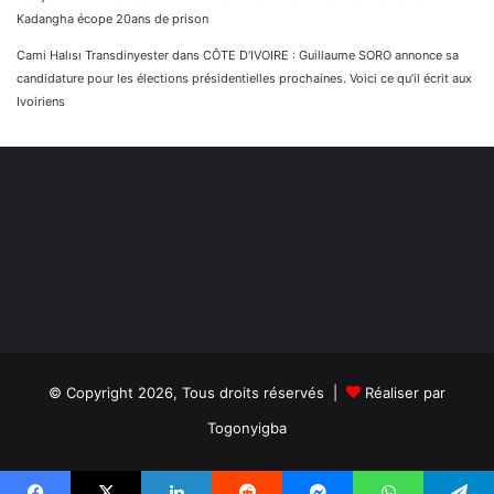
Kadangha écope 20ans de prison
Cami Halısı Transdinyester
dans
CÔTE D’IVOIRE : Guillaume SORO annonce sa
candidature pour les élections présidentielles prochaines. Voici ce qu’il écrit aux
Ivoiriens
© Copyright 2026, Tous droits réservés |
Réaliser par
Togonyigba
Facebook
TikTok
WhatsApp