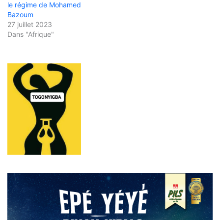
le régime de Mohamed
Bazoum
27 juillet 2023
Dans "Afrique"