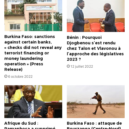
Burkina Faso: sanctions
Bénin : Pourquoi
against certain banks,
Djogbenou s’est rendu
« checks did not reveal any
chez Talon et Vlavonou à
terrorist financing or
l’approche des législatives
money laundering
2023 ?
operation » (Press
12 juillet 2022
Release)
6 octobre 2022
Burkina Faso : attaque de
Afrique du Sud :
Bourzanga (Centre-Nord),
Ramaphosa a supprimé