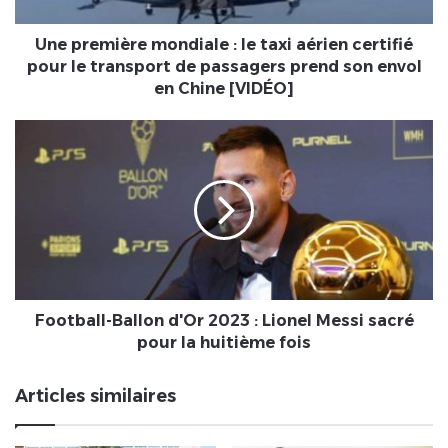
certifié
pour
le
Une première mondiale : le taxi aérien certifié
transport
pour le transport de passagers prend son envol
de
en Chine [VIDÉO]
passagers
prend
Football-
son
Ballon
envol
d'Or
en
2023
Chine
:
[VIDÉO]
Lionel
Messi
sacré
pour
la
Football-Ballon d'Or 2023 : Lionel Messi sacré
huitième
pour la huitième fois
fois
Articles similaires