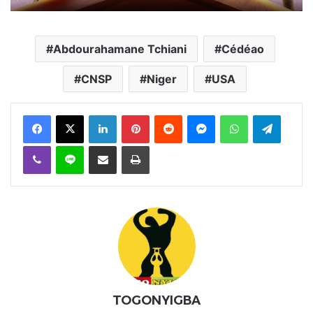
Abdourahamane Tchiani
Cédéao
CNSP
Niger
USA
Facebook
X
Linkedin
Pinterest
Reddit
Messenger
WhatsApp
Telegra
Viber
Ligne
Partager par email
Imprimer
TOGONYIGBA