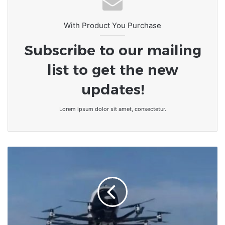
With Product You Purchase
Subscribe to our mailing
list to get the new
updates!
Lorem ipsum dolor sit amet, consectetur.
Une
première
mondiale
:
le
taxi
aérien