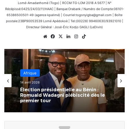
Lomé-Amadanhomé (Togo) | RCCM:TG-LOM 2018 A 5677 | N°
Récépissé:0425/24/03/11/HAAC | Banque:Orabank / Numéro de Compte:06101-
65386500501-49 (agence kpalimé) | Courriel:togonyigba@gmail.com | Boîte
postale:23BP90053539 Lomé Apédokoè | Tel:(00228) 99460630/93921010 |
Directeur Général : José-Éric Kodjo GAGLI (LeDivin)
Website
Facebook
X
Linkedin
Instagram
TikTok
Afrique
14 avril 2026
Élection présidentielle au Bénin :
Romuald Wadagni plébiscité dès le
premier tour