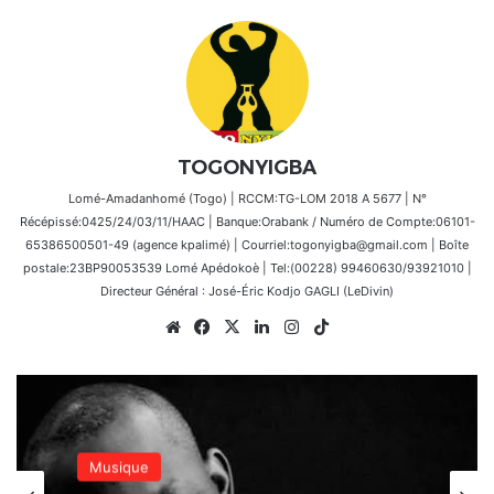
TOGONYIGBA
Lomé-Amadanhomé (Togo) | RCCM:TG-LOM 2018 A 5677 | N°
Récépissé:0425/24/03/11/HAAC | Banque:Orabank / Numéro de Compte:06101-
65386500501-49 (agence kpalimé) | Courriel:togonyigba@gmail.com | Boîte
postale:23BP90053539 Lomé Apédokoè | Tel:(00228) 99460630/93921010 |
Directeur Général : José-Éric Kodjo GAGLI (LeDivin)
Website
Facebook
X
Linkedin
Instagram
TikTok
Musique