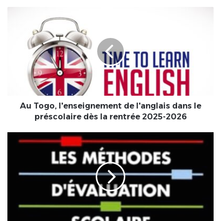
Au
Togo,
l'enseignement
de
l'anglais
dans
le
préscolaire
dès
la
Au Togo, l'enseignement de l'anglais dans le
rentrée
préscolaire dès la rentrée 2025-2026
2025-
2026
[LeCoupD'œil]
Une
réévaluation
des
critères
d'évaluation
des
copies
d'examen