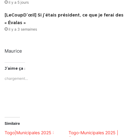
il y a 5 jours
[LeCoupD’œil] Si j’étais président, ce que je ferai des
« Évalas »
il y a 3 semaines
Maurice
J’aime ça :
chargement…
Similaire
Togo|Municipales 2025 :
Togo-Municipales 2025 |