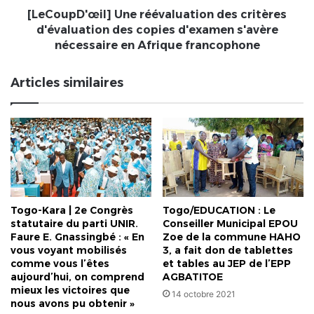
s'avère
[LeCoupD'œil] Une réévaluation des critères
nécessaire
d'évaluation des copies d'examen s'avère
en
nécessaire en Afrique francophone
Afrique
francophone
Articles similaires
Togo-Kara | 2e Congrès
Togo/EDUCATION : Le
statutaire du parti UNIR.
Conseiller Municipal EPOU
Faure E. Gnassingbé : « En
Zoe de la commune HAHO
vous voyant mobilisés
3, a fait don de tablettes
comme vous l’êtes
et tables au JEP de l’EPP
aujourd’hui, on comprend
AGBATITOE
mieux les victoires que
14 octobre 2021
nous avons pu obtenir »