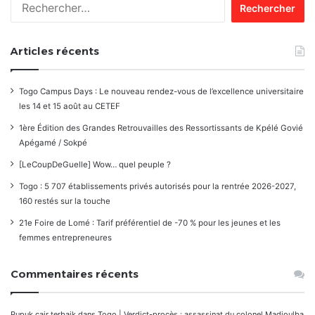
Rechercher :
Articles récents
Togo Campus Days : Le nouveau rendez-vous de l’excellence universitaire
les 14 et 15 août au CETEF
1ère Édition des Grandes Retrouvailles des Ressortissants de Kpélé Govié
Apégamé / Sokpé
[LeCoupDeGuelle] Wow… quel peuple ?
Togo : 5 707 établissements privés autorisés pour la rentrée 2026-2027,
160 restés sur la touche
21e Foire de Lomé : Tarif préférentiel de -70 % pour les jeunes et les
femmes entrepreneures
Commentaires récents
Pupuk cair terbaik
dans
Togo | Verdict-procès : assassinat du colonel Madjoulba