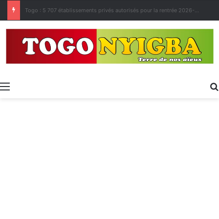
Made in Togo 2026 : un bilan positif qui prépare le terrain pour la Foire Internationale de Lomé
Menu