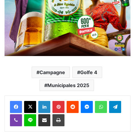
Campagne
Golfe 4
Municipales 2025
Facebook
X
Linkedin
Pinterest
Reddit
Messenger
WhatsApp
Telegra
Viber
Ligne
Partager par email
Imprimer