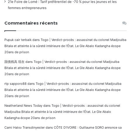
21e Foire de Lomé : Tarif préférentiel de -70 % pour les jeunes et les
femmes entrepreneures
Commentaires récents
Pupuk cair terbaik
dans
Togo | Verdict-procès : assassinat du colonel Madjoulba
Bitala et atteinte à la sûreté intérieure de l’État. Le Gle Abalo Kadangha écope
20ans de prison
国債残高 現在
dans
Togo | Verdict-procès : assassinat du colonel Madjoulba
Bitala et atteinte à la sûreté intérieure de l’État. Le Gle Abalo Kadangha écope
20ans de prison
rtp sapporo88
dans
Togo | Verdict-procès : assassinat du colonel Madjoulba
Bitala et atteinte à la sûreté intérieure de l’État. Le Gle Abalo Kadangha écope
20ans de prison
Neatherland News Today
dans
Togo | Verdict-procès : assassinat du colonel
Madjoulba Bitala et atteinte à la sûreté intérieure de l’État. Le Gle Abalo
Kadangha écope 20ans de prison
Cami Halısı Transdinyester
dans
CÔTE D’IVOIRE : Guillaume SORO annonce sa