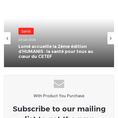
Nationale
31 mai 2026
Santé
CETEF Togo 2000 –
(FEST’IMMO/SOLARDAYZ : un franc
24 juin 2026
succès pour l’édition 2026 du Salon
de l’immobilier et de l’habitat
Lomé accueille la 2ème édition
d’HUMANIS : la santé pour tous au
cœur du CETEF
With Product You Purchase
Subscribe to our mailing