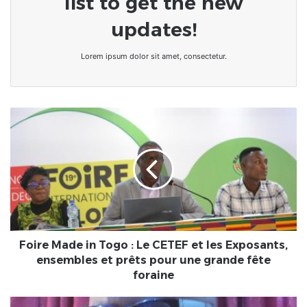
list to get the new
updates!
Lorem ipsum dolor sit amet, consectetur.
Foire
Made
in
Togo
:
Le
CETEF
et
les
Exposants,
Foire Made in Togo : Le CETEF et les Exposants,
ensembles
ensembles et prêts pour une grande fête
et
foraine
prêts
pour
Togo