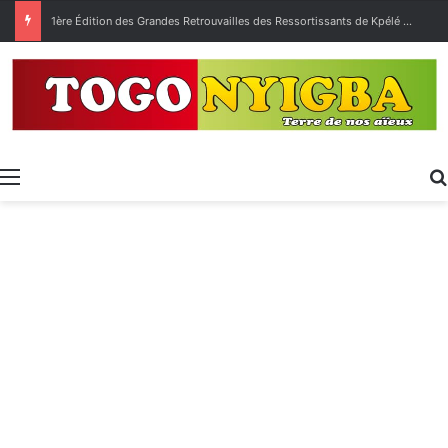
1ère Édition des Grandes Retrouvailles des Ressortissants de Kpélé Govié Apégamé / Sokpé
Menu