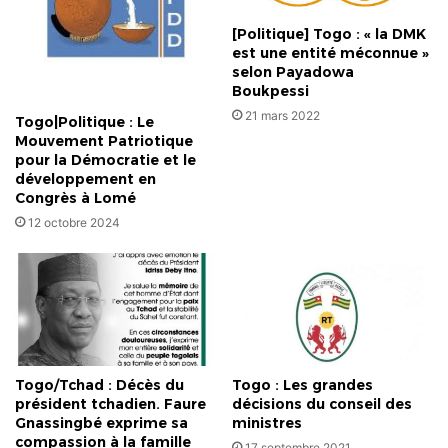
un
"Gros
[Politique] Togo : « la DMK
Zéro"
est une entité méconnue »
selon Payadowa
à
Boukpessi
la
nouvelle
21 mars 2022
Togo|Politique : Le
constitution
Mouvement Patriotique
pour la Démocratie et le
développement en
Congrès à Lomé
12 octobre 2024
Togo/Tchad : Décès du
Togo : Les grandes
président tchadien. Faure
décisions du conseil des
Gnassingbé exprime sa
ministres
compassion à la famille
17 septembre 2021