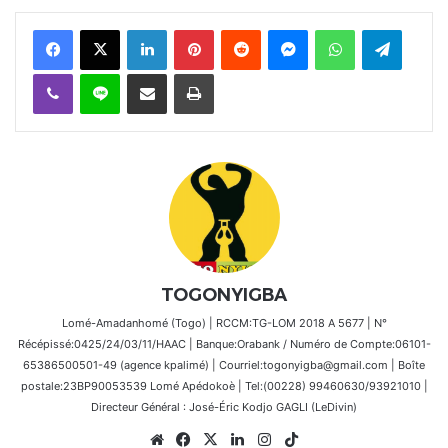
Facebook
X
Linkedin
Pinterest
Reddit
Messenger
WhatsApp
Telegra
Viber
Ligne
Partager par email
Imprimer
TOGONYIGBA
Lomé-Amadanhomé (Togo) | RCCM:TG-LOM 2018 A 5677 | N°
Récépissé:0425/24/03/11/HAAC | Banque:Orabank / Numéro de Compte:06101-
65386500501-49 (agence kpalimé) | Courriel:togonyigba@gmail.com | Boîte
postale:23BP90053539 Lomé Apédokoè | Tel:(00228) 99460630/93921010 |
Directeur Général : José-Éric Kodjo GAGLI (LeDivin)
Website
Facebook
X
Linkedin
Instagram
TikTok