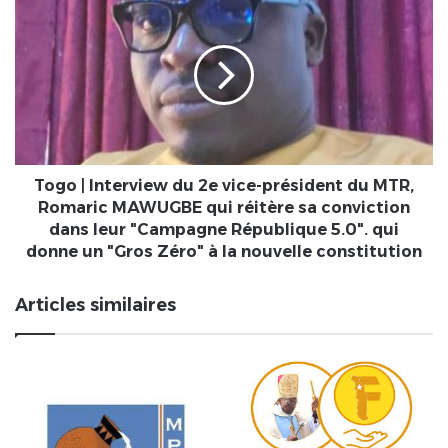
une
|
grande
Interview
fête
du
foraine
2e
vice-
président
du
MTR,
Romaric
Togo | Interview du 2e vice-président du MTR,
MAWUGBE
Romaric MAWUGBE qui réitère sa conviction
qui
dans leur "Campagne République 5.0". qui
réitère
donne un "Gros Zéro" à la nouvelle constitution
sa
conviction
Articles similaires
dans
leur
"Campagne
République
5.0".
qui
donne