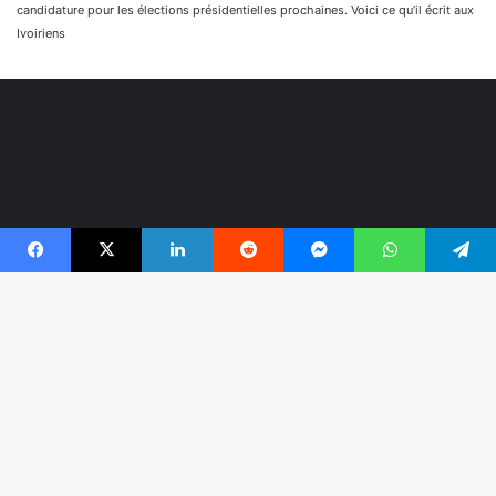
candidature pour les élections présidentielles prochaines. Voici ce qu’il écrit aux
Ivoiriens
Facebook
X
Linkedin
Reddit
Messenger
WhatsApp
Telegram
© Copyright 2026, Tous droits réservés |
Réaliser par
B
Togonyigba
r
Facebook
TikTok
WhatsApp
e
h