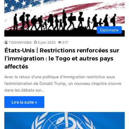
Diplomatie
TOGONYIGBA
5 juin 2025
277
États-Unis | Restrictions renforcées sur
l’immigration : le Togo et autres pays
affectés
Avec le retour d’une politique d’immigration restrictive sous
l’administration de Donald Trump, un nouveau chapitre s’ouvre
dans les débats sur…
Lire la suite »