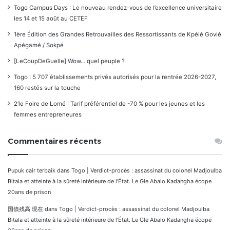
Togo Campus Days : Le nouveau rendez-vous de l’excellence universitaire
les 14 et 15 août au CETEF
1ère Édition des Grandes Retrouvailles des Ressortissants de Kpélé Govié
Apégamé / Sokpé
[LeCoupDeGuelle] Wow… quel peuple ?
Togo : 5 707 établissements privés autorisés pour la rentrée 2026-2027,
160 restés sur la touche
21e Foire de Lomé : Tarif préférentiel de -70 % pour les jeunes et les
femmes entrepreneures
Commentaires récents
Pupuk cair terbaik
dans
Togo | Verdict-procès : assassinat du colonel Madjoulba
Bitala et atteinte à la sûreté intérieure de l’État. Le Gle Abalo Kadangha écope
20ans de prison
国債残高 現在
dans
Togo | Verdict-procès : assassinat du colonel Madjoulba
Bitala et atteinte à la sûreté intérieure de l’État. Le Gle Abalo Kadangha écope