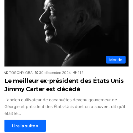
Monde
TOGONYIGBA
30 décembre 2024
112
Le meilleur ex-président des États Unis
Jimmy Carter est décédé
L’ancien cultivateur de cacahuètes devenu gouverneur de
Géorgie et président des États-Unis dont on a souvent dit qu’il
était le…
Lire la suite »