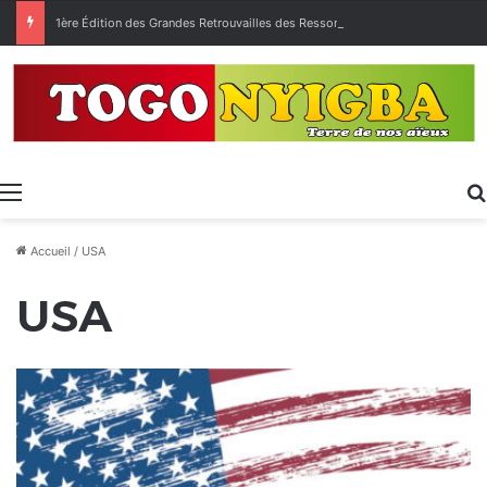
1ère Édition des Grandes Retrouvailles des Ressortissants de Kpélé Govié Apégamé / Sokpé
Menu
Accueil
/
USA
USA