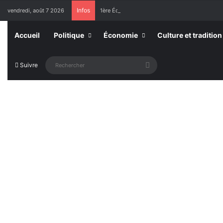
Infos
vendredi, août 7 2026
1ère Édition des Grandes Retrouvailles des Re
Accueil
Politique
Économie
Culture et tradition
Rechercher
Suivre