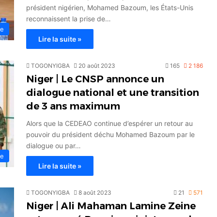
président nigérien, Mohamed Bazoum, les États-Unis
reconnaissent la prise de…
ue
Lire la suite »
TOGONYIGBA
20 août 2023
165
2 186
Niger | Le CNSP annonce un
dialogue national et une transition
de 3 ans maximum
Alors que la CEDEAO continue d’espérer un retour au
pouvoir du président déchu Mohamed Bazoum par le
dialogue ou par…
ue
Lire la suite »
TOGONYIGBA
8 août 2023
21
571
Niger | Ali Mahaman Lamine Zeine