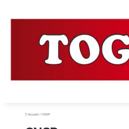
Accueil
/
CNSP