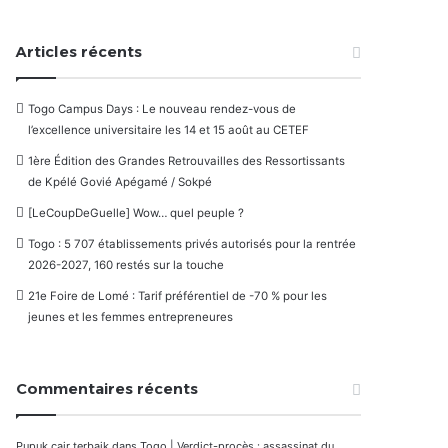
Articles récents
Togo Campus Days : Le nouveau rendez-vous de
l’excellence universitaire les 14 et 15 août au CETEF
1ère Édition des Grandes Retrouvailles des Ressortissants
de Kpélé Govié Apégamé / Sokpé
[LeCoupDeGuelle] Wow… quel peuple ?
Togo : 5 707 établissements privés autorisés pour la rentrée
2026-2027, 160 restés sur la touche
21e Foire de Lomé : Tarif préférentiel de -70 % pour les
jeunes et les femmes entrepreneures
Commentaires récents
Pupuk cair terbaik
dans
Togo | Verdict-procès : assassinat du