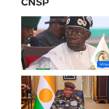
CNSP
Afriq