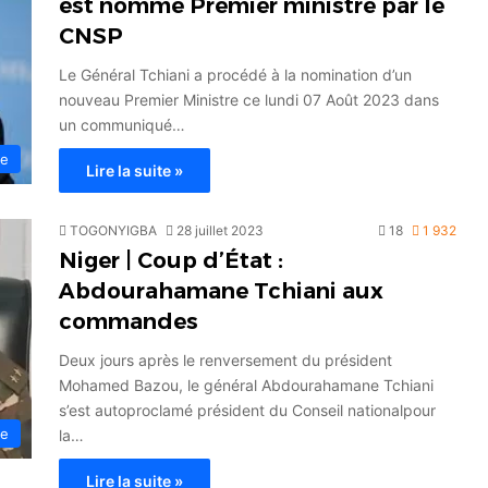
est nommé Premier ministre par le
CNSP
Le Général Tchiani a procédé à la nomination d’un
nouveau Premier Ministre ce lundi 07 Août 2023 dans
un communiqué…
ue
Lire la suite »
TOGONYIGBA
28 juillet 2023
18
1 932
Niger | Coup d’État :
Abdourahamane Tchiani aux
commandes
Deux jours après le renversement du président
Mohamed Bazou, le général Abdourahamane Tchiani
s’est autoproclamé président du Conseil nationalpour
ue
la…
Lire la suite »