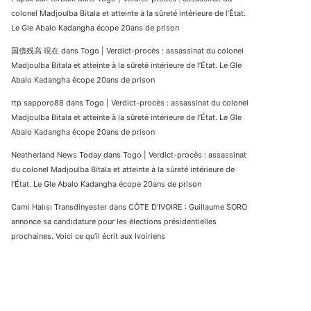
colonel Madjoulba Bitala et atteinte à la sûreté intérieure de l’État.
Le Gle Abalo Kadangha écope 20ans de prison
国債残高 現在
dans
Togo | Verdict-procès : assassinat du colonel
Madjoulba Bitala et atteinte à la sûreté intérieure de l’État. Le Gle
Abalo Kadangha écope 20ans de prison
rtp sapporo88
dans
Togo | Verdict-procès : assassinat du colonel
Madjoulba Bitala et atteinte à la sûreté intérieure de l’État. Le Gle
Abalo Kadangha écope 20ans de prison
Neatherland News Today
dans
Togo | Verdict-procès : assassinat
du colonel Madjoulba Bitala et atteinte à la sûreté intérieure de
l’État. Le Gle Abalo Kadangha écope 20ans de prison
Cami Halısı Transdinyester
dans
CÔTE D’IVOIRE : Guillaume SORO
annonce sa candidature pour les élections présidentielles
prochaines. Voici ce qu’il écrit aux Ivoiriens