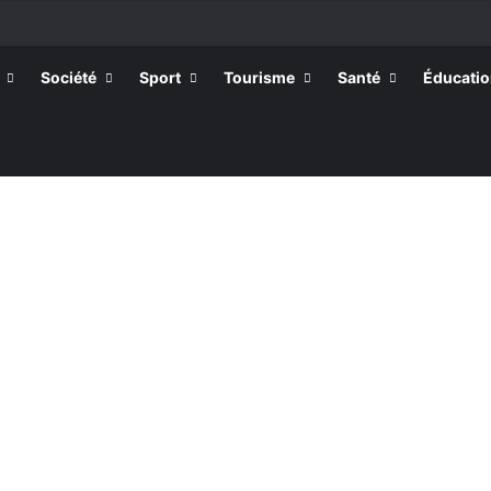
ssortissants de Kpélé Govié Apégamé / Sokpé
Société
Sport
Tourisme
Santé
Éducati