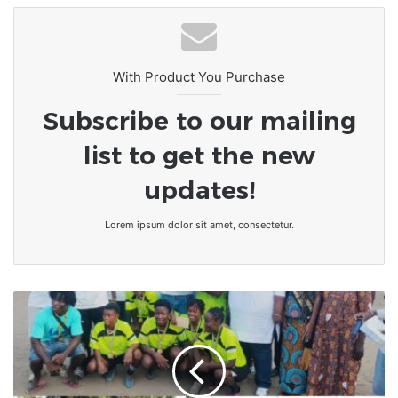
With Product You Purchase
Subscribe to our mailing
list to get the new
updates!
Lorem ipsum dolor sit amet, consectetur.
Togo-
Golfe1-
JIF
|
la
femme