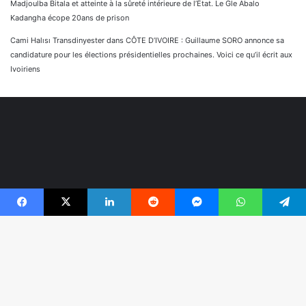
Madjoulba Bitala et atteinte à la sûreté intérieure de l’État. Le Gle Abalo
Kadangha écope 20ans de prison
Cami Halısı Transdinyester
dans
CÔTE D’IVOIRE : Guillaume SORO annonce sa
candidature pour les élections présidentielles prochaines. Voici ce qu’il écrit aux
Ivoiriens
Facebook
X
Linkedin
Reddit
Messenger
WhatsApp
Telegram
© Copyright 2026, Tous droits réservés |
Réaliser par
B
Togonyigba
r
Facebook
TikTok
WhatsApp