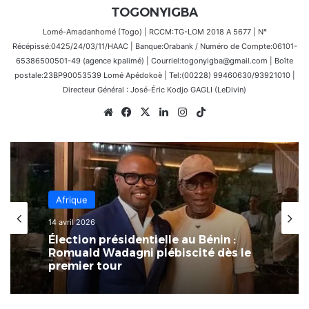
TOGONYIGBA
Lomé-Amadanhomé (Togo) | RCCM:TG-LOM 2018 A 5677 | N°
Récépissé:0425/24/03/11/HAAC | Banque:Orabank / Numéro de Compte:06101-
65386500501-49 (agence kpalimé) | Courriel:togonyigba@gmail.com | Boîte
postale:23BP90053539 Lomé Apédokoè | Tel:(00228) 99460630/93921010 |
Directeur Général : José-Éric Kodjo GAGLI (LeDivin)
Website
Facebook
X
Linkedin
Instagram
TikTok
Afrique
14 avril 2026
Élection présidentielle au Bénin :
Romuald Wadagni plébiscité dès le
premier tour