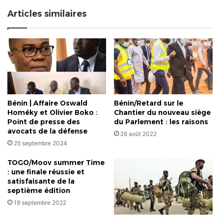
conférence
Articles similaires
de
Berlin,
l'Afrique
a
été
divisée
sans
son
consentement
Bénin | Affaire Oswald
Bénin/Retard sur le
:
Homéky et Olivier Boko :
Chantier du nouveau siège
Lettre
Point de presse des
du Parlement : les raisons
ouverte
avocats de la défense
26 août 2022
à
25 septembre 2024
Alain
FOKA
TOGO/Moov summer Time
: une finale réussie et
satisfaisante de la
septième édition
19 septembre 2022