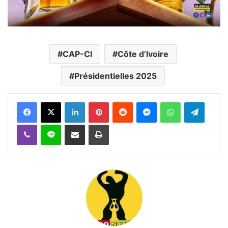
CAP-CI
Côte d’Ivoire
Présidentielles 2025
Facebook
X
Linkedin
Pinterest
Reddit
Messenger
WhatsApp
Telegra
Viber
Ligne
Partager par email
Imprimer