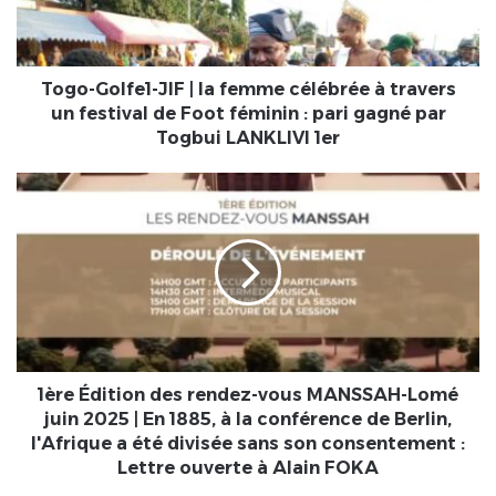
célébrée
à
travers
un
Togo-Golfe1-JIF | la femme célébrée à travers
festival
un festival de Foot féminin : pari gagné par
de
Togbui LANKLIVI 1er
Foot
féminin
1ère
:
Édition
pari
des
gagné
rendez-
par
vous
Togbui
MANSSAH-
LANKLIVI
Lomé
1er
juin
2025
|
1ère Édition des rendez-vous MANSSAH-Lomé
En
juin 2025 | En 1885, à la conférence de Berlin,
1885,
l'Afrique a été divisée sans son consentement :
à
Lettre ouverte à Alain FOKA
la