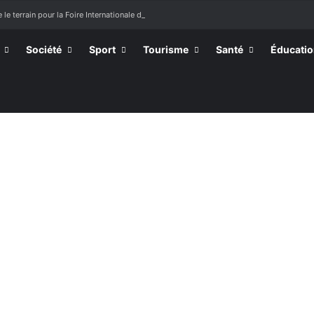
 le terrain pour la Foire Internationale de Lomé
Société
Sport
Tourisme
Santé
Éducati