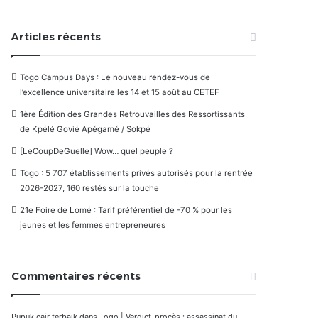
Articles récents
Togo Campus Days : Le nouveau rendez-vous de
l’excellence universitaire les 14 et 15 août au CETEF
1ère Édition des Grandes Retrouvailles des Ressortissants
de Kpélé Govié Apégamé / Sokpé
[LeCoupDeGuelle] Wow… quel peuple ?
Togo : 5 707 établissements privés autorisés pour la rentrée
2026-2027, 160 restés sur la touche
21e Foire de Lomé : Tarif préférentiel de -70 % pour les
jeunes et les femmes entrepreneures
Commentaires récents
Pupuk cair terbaik
dans
Togo | Verdict-procès : assassinat du