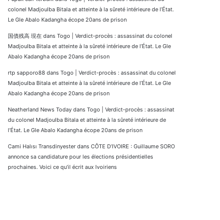
colonel Madjoulba Bitala et atteinte à la sûreté intérieure de l’État.
Le Gle Abalo Kadangha écope 20ans de prison
国債残高 現在
dans
Togo | Verdict-procès : assassinat du colonel
Madjoulba Bitala et atteinte à la sûreté intérieure de l’État. Le Gle
Abalo Kadangha écope 20ans de prison
rtp sapporo88
dans
Togo | Verdict-procès : assassinat du colonel
Madjoulba Bitala et atteinte à la sûreté intérieure de l’État. Le Gle
Abalo Kadangha écope 20ans de prison
Neatherland News Today
dans
Togo | Verdict-procès : assassinat
du colonel Madjoulba Bitala et atteinte à la sûreté intérieure de
l’État. Le Gle Abalo Kadangha écope 20ans de prison
Cami Halısı Transdinyester
dans
CÔTE D’IVOIRE : Guillaume SORO
annonce sa candidature pour les élections présidentielles
prochaines. Voici ce qu’il écrit aux Ivoiriens