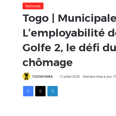
Nationale
Togo | Municipale
L’employabilité d
Golfe 2, le défi d
chômage
TOGONYIGBA
11 juillet 2025
Dernière mise à jour: 11
Facebook
X
Linkedin