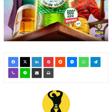
Facebook
X
Linkedin
Pinterest
Reddit
Messenger
WhatsApp
Telegra
Viber
Ligne
Partager par email
Imprimer