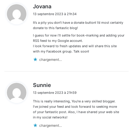
d
Jovana
i
13 septembre 2023 à 21h34
t
It’s a pity you don’t have a donate button! I’d most certainly
:
donate to this fantastic blog!
I guess for now i’ll settle for book-marking and adding your
RSS feed to my Google account.
I look forward to fresh updates and will share this site
with my Facebook group. Talk soon!
chargement…
d
Sunnie
i
13 septembre 2023 à 21h59
t
This is really interesting, You’re a very skilled blogger.
:
I’ve joined your feed and look forward to seeking more
of your fantastic post. Also, I have shared your web site
in my social networks!
chargement…