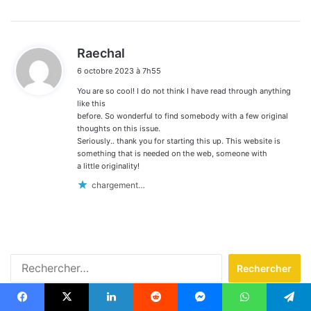
d
Raechal
i
6 octobre 2023 à 7h55
t
You are so cool! I do not think I have read through anything
:
like this
before. So wonderful to find somebody with a few original
thoughts on this issue.
Seriously.. thank you for starting this up. This website is
something that is needed on the web, someone with
a little originality!
chargement…
Rechercher :
Articles récents
Facebook
X
Linkedin
Reddit
Messenger
WhatsApp
Telegram