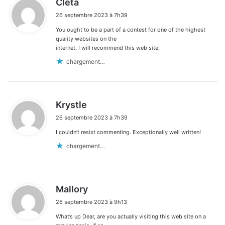
Cleta
i
26 septembre 2023 à 7h39
t
You ought to be a part of a contest for one of the highest
:
quality websites on the
internet. I will recommend this web site!
chargement…
d
Krystle
i
26 septembre 2023 à 7h39
t
I couldn’t resist commenting. Exceptionally well written!
:
chargement…
d
Mallory
i
26 septembre 2023 à 9h13
t
What’s up Dear, are you actually visiting this web site on a
: