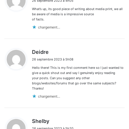
26 septembre 2023 à 4h05
t
What’s up, its good piece of writing about media print, we all
:
be aware of media is a impressive source
of facts.
chargement…
d
Deidre
i
26 septembre 2023 à 5h08
t
Hello there! This is my first comment here so I just wanted to
:
give a quick shout out and say I genuinely enjoy reading
your posts. Can you suggest any other
blogs/websites/forums that go over the same subjects?
Thanks!
chargement…
d
Shelby
i
26 septembre 2023 à 5h20