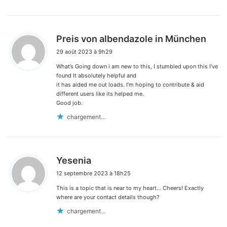
d
Preis von albendazole in München
i
29 août 2023 à 9h29
t
What’s Going down i am new to this, I stumbled upon this I’ve
:
found It absolutely helpful and
it has aided me out loads. I’m hoping to contribute & aid
different users like its helped me.
Good job.
chargement…
d
Yesenia
i
12 septembre 2023 à 18h25
t
This is a topic that is near to my heart… Cheers! Exactly
:
where are your contact details though?
chargement…