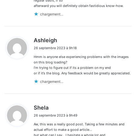
regular basis, if so
afterward you will definitely obtain fastidious know-how.
chargement…
d
Ashleigh
i
26 septembre 2023 à 9h18
t
Hmm is anyone else experiencing problems with the images
:
on this blog loading?
I’m trying to figure out if its a problem on my end
or if it’s the blog. Any feedback would be greatly appreciated.
chargement…
d
Shela
i
26 septembre 2023 à 9h49
t
Aw, this was a really good post. Taking a few minutes and
:
actual effort to make a good article…
but what can I say… I hesitate a whole lot and