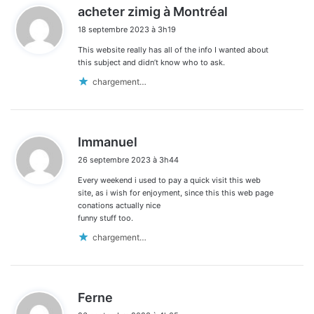
d
acheter zimig à Montréal
i
18 septembre 2023 à 3h19
t
This website really has all of the info I wanted about
:
this subject and didn’t know who to ask.
chargement…
d
Immanuel
i
26 septembre 2023 à 3h44
t
Every weekend i used to pay a quick visit this web
:
site, as i wish for enjoyment, since this this web page
conations actually nice
funny stuff too.
chargement…
d
Ferne
i