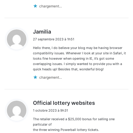
chargement…
d
Jamilia
i
27 septembre 2023 à 1h51
t
Hello there, I do believe your blog may be having browser
:
compatibility issues. Whenever I look at your site in Safari, it
looks fine however when opening in IE, it’s got some
overlapping issues. I simply wanted to provide you with a
quick heads up! Besides that, wonderful blog!
chargement…
d
Official lottery websites
i
1 octobre 2023 à 9h31
t
The retailer received a $25,000 bonus for selling one
:
particular of
the three winning Powerball lottery tickets.