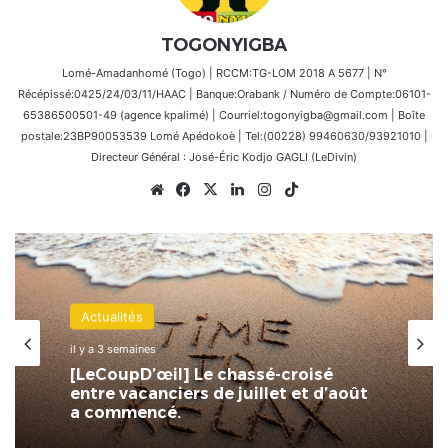
TOGONYIGBA
Lomé-Amadanhomé (Togo) | RCCM:TG-LOM 2018 A 5677 | N°
Récépissé:0425/24/03/11/HAAC | Banque:Orabank / Numéro de Compte:06101-
65386500501-49 (agence kpalimé) | Courriel:togonyigba@gmail.com | Boîte
postale:23BP90053539 Lomé Apédokoè | Tel:(00228) 99460630/93921010 |
Directeur Général : José-Éric Kodjo GAGLI (LeDivin)
Website
Facebook
X
Linkedin
Instagram
TikTok
Actualités
il y a 3 semaines
[LeCoupD’œil] Le chassé-croisé
entre vacanciers de juillet et d’août
a commencé.