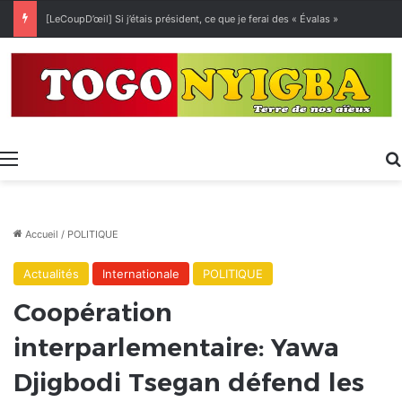
[LeCoupD’œil] Si j’étais président, ce que je ferai des « Évalas »
Menu
Accueil
/
POLITIQUE
Actualités
Internationale
POLITIQUE
Coopération
interparlementaire: Yawa
Djigbodi Tsegan défend les