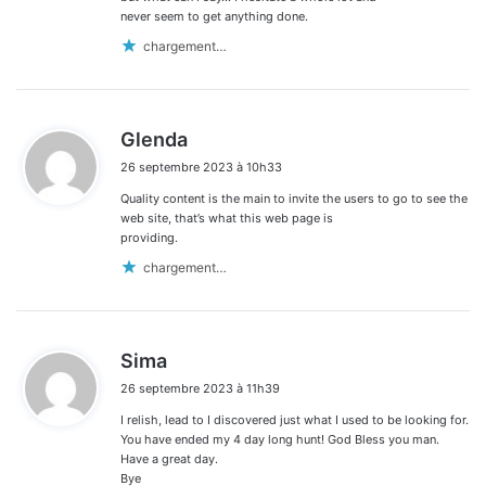
never seem to get anything done.
chargement…
d
Glenda
i
26 septembre 2023 à 10h33
t
Quality content is the main to invite the users to go to see the
:
web site, that’s what this web page is
providing.
chargement…
d
Sima
i
26 septembre 2023 à 11h39
t
I relish, lead to I discovered just what I used to be looking for.
:
You have ended my 4 day long hunt! God Bless you man.
Have a great day.
Bye