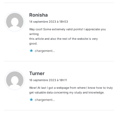
d
Ronisha
i
14 septembre 2023 à 18h53
t
Way cool! Some extremely valid points! I appreciate you
:
writing
this article and also the rest of the website is very
good.
chargement…
d
Turner
i
16 septembre 2023 à 18h11
t
Wow! At last I got a webpage from where I know how to truly
:
get valuable data concerning my study and knowledge.
chargement…