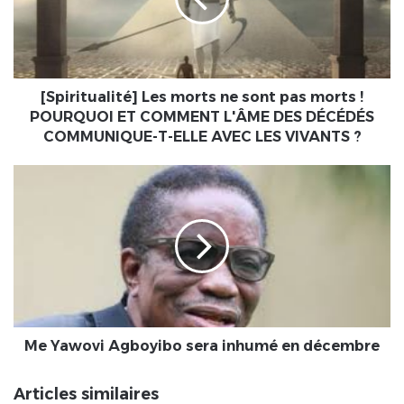
sont
pas
morts
!
POURQUOI
ET
[Spiritualité] Les morts ne sont pas morts !
COMMENT
POURQUOI ET COMMENT L'ÂME DES DÉCÉDÉS
L'ÂME
COMMUNIQUE-T-ELLE AVEC LES VIVANTS ?
DES
DÉCÉDÉS
Me
COMMUNIQUE-
Yawovi
T-
Agboyibo
ELLE
sera
AVEC
inhumé
LES
en
VIVANTS
décembre
?
Me Yawovi Agboyibo sera inhumé en décembre
Articles similaires