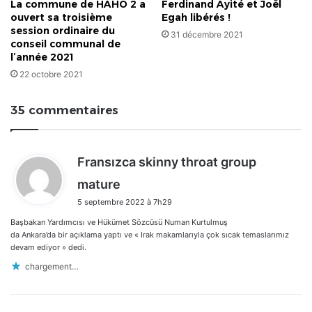
La commune de HAHO 2 a
Ferdinand Ayité et Joël
ouvert sa troisième
Egah libérés !
session ordinaire du
31 décembre 2021
conseil communal de
l’année 2021
22 octobre 2021
35 commentaires
Fransızca skinny throat group
d
mature
i
5 septembre 2022 à 7h29
t
Başbakan Yardımcısı ve Hükümet Sözcüsü Numan Kurtulmuş
:
da Ankara’da bir açıklama yaptı ve « Irak makamlarıyla çok sıcak temaslarımız
devam ediyor » dedi.
chargement…