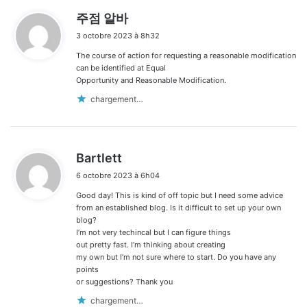
d
주점 알바
i
3 octobre 2023 à 8h32
t
The course of action for requesting a reasonable modification
:
can be identified at Equal
Opportunity and Reasonable Modification.
chargement…
d
Bartlett
i
6 octobre 2023 à 6h04
t
Good day! This is kind of off topic but I need some advice
:
from an established blog. Is it difficult to set up your own
blog?
I’m not very techincal but I can figure things
out pretty fast. I’m thinking about creating
my own but I’m not sure where to start. Do you have any
points
or suggestions? Thank you
chargement…