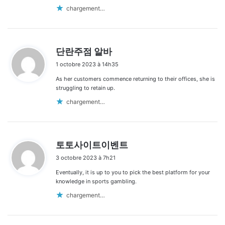
chargement…
d
단란주점 알바
i
1 octobre 2023 à 14h35
t
As her customers commence returning to their offices, she is
:
struggling to retain up.
chargement…
d
토토사이트이벤트
i
3 octobre 2023 à 7h21
t
Eventually, it is up to you to pick the best platform for your
:
knowledge in sports gambling.
chargement…