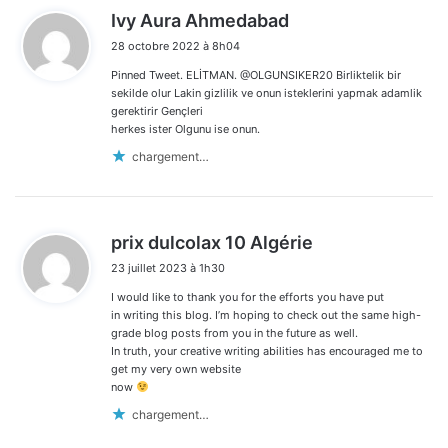
d
Ivy Aura Ahmedabad
i
28 octobre 2022 à 8h04
t
Pinned Tweet. ELİTMAN. @OLGUNSIKER20 Birliktelik bir
:
sekilde olur Lakin gizlilik ve onun isteklerini yapmak adamlik
gerektirir Gençleri
herkes ister Olgunu ise onun.
chargement…
d
prix dulcolax 10 Algérie
i
23 juillet 2023 à 1h30
t
I would like to thank you for the efforts you have put
:
in writing this blog. I’m hoping to check out the same high-
grade blog posts from you in the future as well.
In truth, your creative writing abilities has encouraged me to
get my very own website
now
chargement…