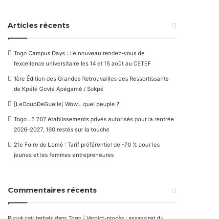
Articles récents
Togo Campus Days : Le nouveau rendez-vous de
l’excellence universitaire les 14 et 15 août au CETEF
1ère Édition des Grandes Retrouvailles des Ressortissants
de Kpélé Govié Apégamé / Sokpé
[LeCoupDeGuelle] Wow… quel peuple ?
Togo : 5 707 établissements privés autorisés pour la rentrée
2026-2027, 160 restés sur la touche
21e Foire de Lomé : Tarif préférentiel de -70 % pour les
jeunes et les femmes entrepreneures
Commentaires récents
Pupuk cair terbaik
dans
Togo | Verdict-procès : assassinat du