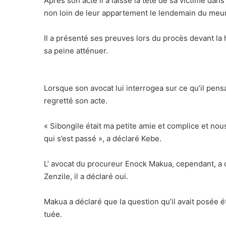
Après son acte il a laissé la tête de sa victime dans
non loin de leur appartement le lendemain du meurtr
Il a présenté ses preuves lors du procès devant la
sa peine atténuer.
Lorsque son avocat lui interrogea sur ce qu’il pensa
regretté son acte.
« Sibongile était ma petite amie et complice et no
qui s’est passé », a déclaré Kebe.
L’ avocat du procureur Enock Makua, cependant, a 
Zenzile, il a déclaré oui.
Makua a déclaré que la question qu’il avait posée ét
tuée.