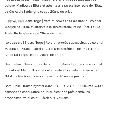
colonel Madjoulba Bitala et atteinte à la sûreté intérieure de l’État.
Le Gle Abalo Kadangha écope 20ans de prison
国債残高 現在
dans
Togo | Verdict-procès : assassinat du colonel
Madjoulba Bitala et atteinte à la sûreté intérieure de l’État. Le Gle
Abalo Kadangha écope 20ans de prison
rtp sapporo88
dans
Togo | Verdict-procès : assassinat du colonel
Madjoulba Bitala et atteinte à la sûreté intérieure de l’État. Le Gle
Abalo Kadangha écope 20ans de prison
Neatherland News Today
dans
Togo | Verdict-procès : assassinat
du colonel Madjoulba Bitala et atteinte à la sûreté intérieure de
l’État. Le Gle Abalo Kadangha écope 20ans de prison
Cami Halısı Transdinyester
dans
CÔTE D’IVOIRE : Guillaume SORO
annonce sa candidature pour les élections présidentielles
prochaines. Voici ce qu’il écrit aux Ivoiriens