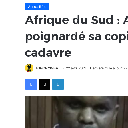
Actualités
Afrique du Sud : 
poignardé sa copin
cadavre
TOGONYIGBA
22 avril 2021
Dernière mise à jour: 22
Facebook
X
Linkedin