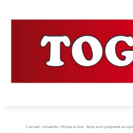
Accueil
/
Actualités
/
Afrique du Sud : Après avoir poignardé sa copin