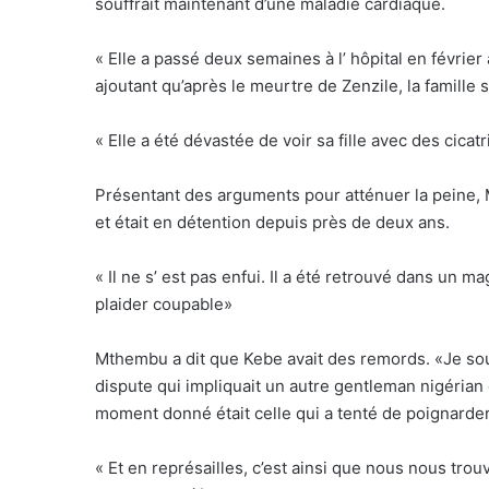
souffrait maintenant d’une maladie cardiaque.
« Elle a passé deux semaines à l’ hôpital en févri
ajoutant qu’après le meurtre de Zenzile, la famille 
« Elle a été dévastée de voir sa fille avec des cicat
Présentant des arguments pour atténuer la peine, 
et était en détention depuis près de deux ans.
« Il ne s’ est pas enfui. Il a été retrouvé dans un ma
plaider coupable»
Mthembu a dit que Kebe avait des remords. «Je souti
dispute qui impliquait un autre gentleman nigérian 
moment donné était celle qui a tenté de poignarder
« Et en représailles, c’est ainsi que nous nous trou