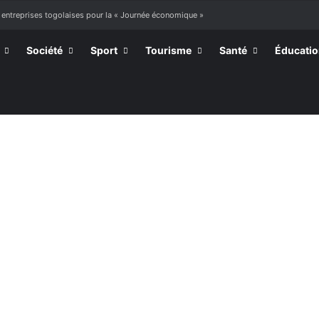
 entreprises togolaises pour la « Journée économique »
Société
Sport
Tourisme
Santé
Éducati