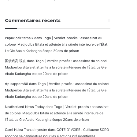
Commentaires récents
Pupuk cair terbaik
dans
Togo | Verdict-procès : assassinat du
colonel Madjoulba Bitala et atteinte à la sûreté intérieure de l’État.
Le Gle Abalo Kadangha écope 20ans de prison
国債残高 現在
dans
Togo | Verdict-procès : assassinat du colonel
Madjoulba Bitala et atteinte à la sûreté intérieure de l’État. Le Gle
Abalo Kadangha écope 20ans de prison
rtp sapporo88
dans
Togo | Verdict-procès : assassinat du colonel
Madjoulba Bitala et atteinte à la sûreté intérieure de l’État. Le Gle
Abalo Kadangha écope 20ans de prison
Neatherland News Today
dans
Togo | Verdict-procès : assassinat
du colonel Madjoulba Bitala et atteinte à la sûreté intérieure de
l’État. Le Gle Abalo Kadangha écope 20ans de prison
Cami Halısı Transdinyester
dans
CÔTE D’IVOIRE : Guillaume SORO
annonce sa candidature pour les élections présidentielles