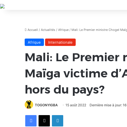
Accueil
/
Actualités
/
Afrique
/
Mali: Le Premier ministre Chogel Maïg
Afrique
Internationale
Mali: Le Premier 
Maïga victime d’A
hors du pays?
TOGONYIGBA
15 août 2022
Dernière mise à jour: 1
Facebook
X
Linkedin