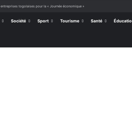
 entreprises togolaises pour la « Journée économique »
Société
Sport
Tourisme
Santé
Éducati