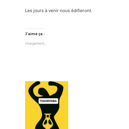
Les jours à venir nous édifieront.
J’aime ça :
chargement…