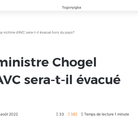
a victime d’AVC sera-t-il évacué hors du pays?
ministre Chogel
VC sera-t-il évacué
6 août 2022
33
582
Temps de lecture 1 minute