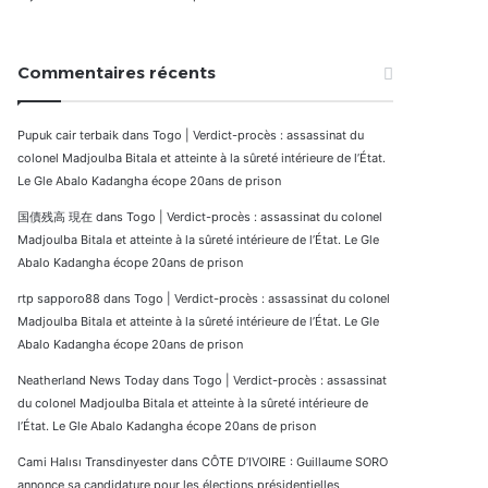
Commentaires récents
Pupuk cair terbaik
dans
Togo | Verdict-procès : assassinat du
colonel Madjoulba Bitala et atteinte à la sûreté intérieure de l’État.
Le Gle Abalo Kadangha écope 20ans de prison
国債残高 現在
dans
Togo | Verdict-procès : assassinat du colonel
Madjoulba Bitala et atteinte à la sûreté intérieure de l’État. Le Gle
Abalo Kadangha écope 20ans de prison
rtp sapporo88
dans
Togo | Verdict-procès : assassinat du colonel
Madjoulba Bitala et atteinte à la sûreté intérieure de l’État. Le Gle
Abalo Kadangha écope 20ans de prison
Neatherland News Today
dans
Togo | Verdict-procès : assassinat
du colonel Madjoulba Bitala et atteinte à la sûreté intérieure de
l’État. Le Gle Abalo Kadangha écope 20ans de prison
Cami Halısı Transdinyester
dans
CÔTE D’IVOIRE : Guillaume SORO
annonce sa candidature pour les élections présidentielles