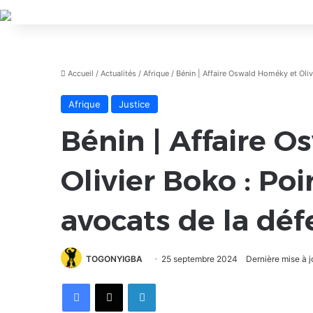
Accueil
/
Actualités
/
Afrique
/
Bénin | Affaire Oswald Homéky et Oliv
Afrique
Justice
Bénin | Affaire 
Olivier Boko : Po
avocats de la dé
TOGONYIGBA
25 septembre 2024
Dernière mise à 
Facebook
X
Linkedin