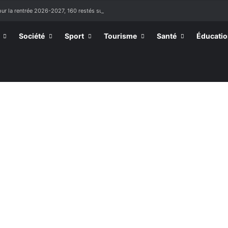
ur la rentrée 2026-2027, 160 restés sur la touche
Société
Sport
Tourisme
Santé
Éducati