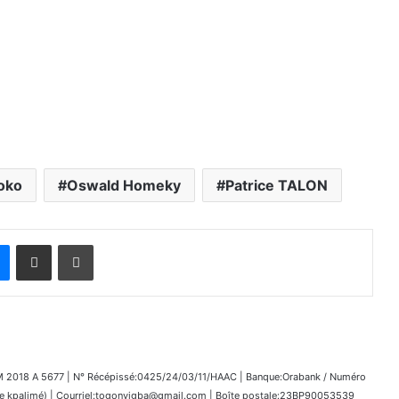
Boko
Oswald Homeky
Patrice TALON
Messenger
Partager par email
Imprimer
018 A 5677 | N° Récépissé:0425/24/03/11/HAAC | Banque:Orabank / Numéro
kpalimé) | Courriel:togonyigba@gmail.com | Boîte postale:23BP90053539