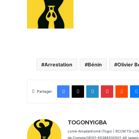
Arrestation
Bénin
Olivier 
Facebook
X
Linkedin
Pinterest
Reddit
Partager
TOGONYIGBA
Lomé-Amadanhomé (Togo) | RCCM:TG-LOM 2
de Compte:06101-65386500501-49 (agence 