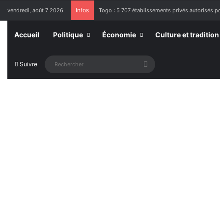
Infos
vendredi, août 7 2026
Togo : 5 707 établissements privés autorisés po
Accueil
Politique
Économie
Culture et tradition
Rechercher
Suivre