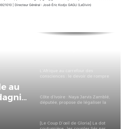
1010 | Directeur Général : José-Éric Kodjo GAGLI (LeDivin)
Élection présidentielle au Bénin :
Romuald Wadagni plébiscité dès
le premier tour
L’Afrique au carrefour des
consciences : le devoir de rompre
avec la culture du naufrage
le au
dagni
Côte d’Ivoire : Naya Jarvis Zamblé,
députée, propose de légaliser la
mier
polygamie dans le pays
[Le Coup D’œil de Gloria] La dot
coutumière : les couples liés par