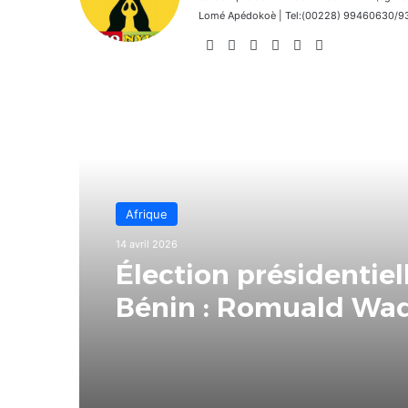
Lomé Apédokoè | Tel:(00228) 99460630/9392
Website
Facebook
X
Linkedin
Instagram
TikTok
Lire le suivant
Afrique
14 avril 2026
Élection présidentiel
Bénin : Romuald Wa
plébiscité dès le pre
tour