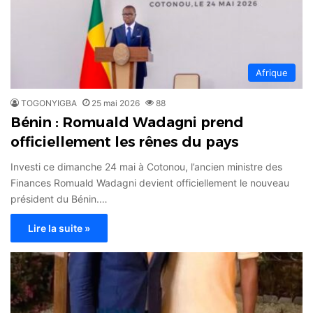
Afrique
TOGONYIGBA
25 mai 2026
88
Bénin : Romuald Wadagni prend
officiellement les rênes du pays
Investi ce dimanche 24 mai à Cotonou, l’ancien ministre des
Finances Romuald Wadagni devient officiellement le nouveau
président du Bénin.…
Lire la suite »