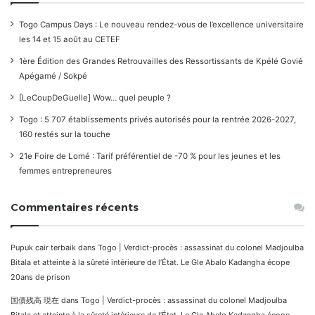
Togo Campus Days : Le nouveau rendez-vous de l’excellence universitaire
les 14 et 15 août au CETEF
1ère Édition des Grandes Retrouvailles des Ressortissants de Kpélé Govié
Apégamé / Sokpé
[LeCoupDeGuelle] Wow… quel peuple ?
Togo : 5 707 établissements privés autorisés pour la rentrée 2026-2027,
160 restés sur la touche
21e Foire de Lomé : Tarif préférentiel de -70 % pour les jeunes et les
femmes entrepreneures
Commentaires récents
Pupuk cair terbaik
dans
Togo | Verdict-procès : assassinat du colonel Madjoulba
Bitala et atteinte à la sûreté intérieure de l’État. Le Gle Abalo Kadangha écope
20ans de prison
国債残高 現在
dans
Togo | Verdict-procès : assassinat du colonel Madjoulba
Bitala et atteinte à la sûreté intérieure de l’État. Le Gle Abalo Kadangha écope