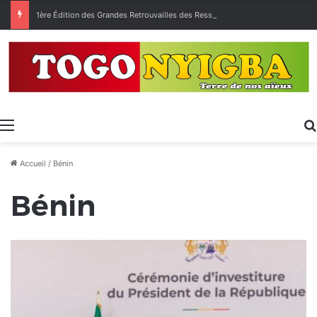
1ère Édition des Grandes Retrouvailles des Ressortissants de Kpélé Govié Apégamé / Sokpé
Menu
Accueil
/
Bénin
Bénin