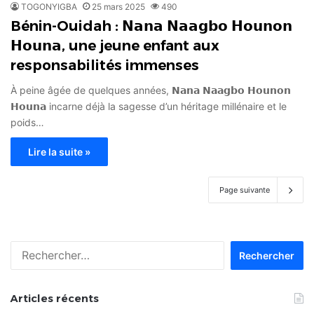
TOGONYIGBA
25 mars 2025
490
Bénin-Ouidah : 𝗡𝗮𝗻𝗮 𝗡𝗮𝗮𝗴𝗯𝗼 𝗛𝗼𝘂𝗻𝗼𝗻
𝗛𝗼𝘂𝗻𝗮, une jeune enfant aux
responsabilités immenses
À peine âgée de quelques années, 𝗡𝗮𝗻𝗮 𝗡𝗮𝗮𝗴𝗯𝗼 𝗛𝗼𝘂𝗻𝗼𝗻
𝗛𝗼𝘂𝗻𝗮 incarne déjà la sagesse d’un héritage millénaire et le
poids…
Lire la suite »
Page suivante
Rechercher :
Articles récents