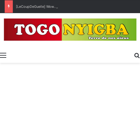
[LeCoupDeGuelle] Wow… quel peuple ?
Menu