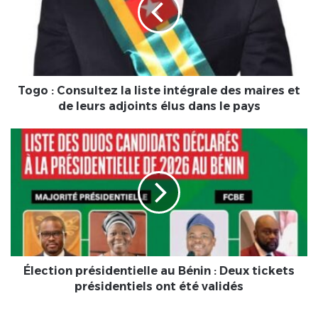
liste
intégrale
des
maires
et
de
Togo : Consultez la liste intégrale des maires et
leurs
de leurs adjoints élus dans le pays
adjoints
élus
Élection
dans
présidentielle
le
au
pays
Bénin
:
Deux
tickets
présidentiels
ont
été
Élection présidentielle au Bénin : Deux tickets
validés
présidentiels ont été validés