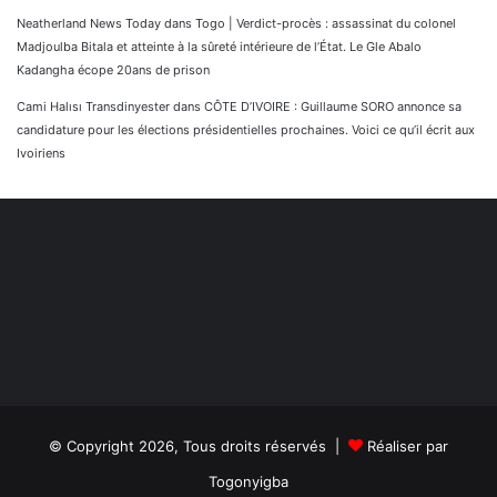
Neatherland News Today
dans
Togo | Verdict-procès : assassinat du colonel
Madjoulba Bitala et atteinte à la sûreté intérieure de l’État. Le Gle Abalo
Kadangha écope 20ans de prison
Cami Halısı Transdinyester
dans
CÔTE D’IVOIRE : Guillaume SORO annonce sa
candidature pour les élections présidentielles prochaines. Voici ce qu’il écrit aux
Ivoiriens
© Copyright 2026, Tous droits réservés |
Réaliser par
Togonyigba