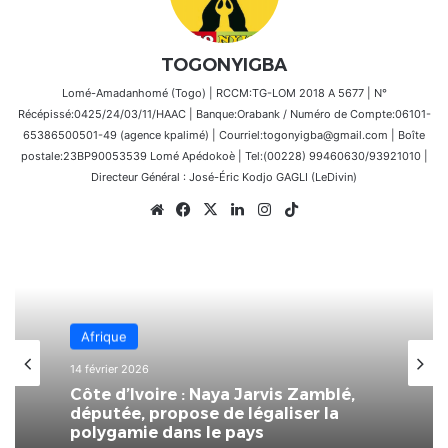
TOGONYIGBA
Lomé-Amadanhomé (Togo) | RCCM:TG-LOM 2018 A 5677 | N°
Récépissé:0425/24/03/11/HAAC | Banque:Orabank / Numéro de Compte:06101-
65386500501-49 (agence kpalimé) | Courriel:togonyigba@gmail.com | Boîte
postale:23BP90053539 Lomé Apédokoè | Tel:(00228) 99460630/93921010 |
Directeur Général : José-Éric Kodjo GAGLI (LeDivin)
Website
Facebook
X
Linkedin
Instagram
TikTok
Afrique
14 février 2026
Côte d’Ivoire : Naya Jarvis Zamblé,
députée, propose de légaliser la
polygamie dans le pays