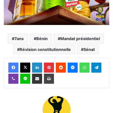
7ans
Bénin
Mandat présidentiel
Révision constitutionnelle
Sénat
Facebook
X
Linkedin
Pinterest
Reddit
Messenger
WhatsApp
Telegra
Viber
Ligne
Partager par email
Imprimer