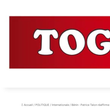
Accueil
/
POLITIQUE
/
Internationale
/
Bénin : Patrice Talon réaffirm