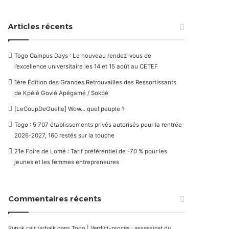
Articles récents
Togo Campus Days : Le nouveau rendez-vous de
l’excellence universitaire les 14 et 15 août au CETEF
1ère Édition des Grandes Retrouvailles des Ressortissants
de Kpélé Govié Apégamé / Sokpé
[LeCoupDeGuelle] Wow… quel peuple ?
Togo : 5 707 établissements privés autorisés pour la rentrée
2026-2027, 160 restés sur la touche
21e Foire de Lomé : Tarif préférentiel de -70 % pour les
jeunes et les femmes entrepreneures
Commentaires récents
Pupuk cair terbaik
dans
Togo | Verdict-procès : assassinat du