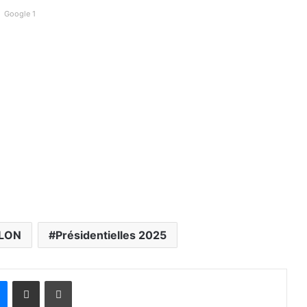
Google 1
ALON
Présidentielles 2025
Messenger
Partager par email
Imprimer