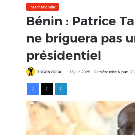
Internationale
Bénin : Patrice Ta
ne briguera pas
présidentiel
TOGONYIGBA
16 juin 2025
Dernière mise à jour: 17 
Facebook
X
Linkedin