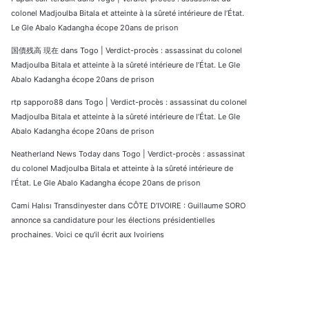
colonel Madjoulba Bitala et atteinte à la sûreté intérieure de l’État.
Le Gle Abalo Kadangha écope 20ans de prison
国債残高 現在
dans
Togo | Verdict-procès : assassinat du colonel
Madjoulba Bitala et atteinte à la sûreté intérieure de l’État. Le Gle
Abalo Kadangha écope 20ans de prison
rtp sapporo88
dans
Togo | Verdict-procès : assassinat du colonel
Madjoulba Bitala et atteinte à la sûreté intérieure de l’État. Le Gle
Abalo Kadangha écope 20ans de prison
Neatherland News Today
dans
Togo | Verdict-procès : assassinat
du colonel Madjoulba Bitala et atteinte à la sûreté intérieure de
l’État. Le Gle Abalo Kadangha écope 20ans de prison
Cami Halısı Transdinyester
dans
CÔTE D’IVOIRE : Guillaume SORO
annonce sa candidature pour les élections présidentielles
prochaines. Voici ce qu’il écrit aux Ivoiriens