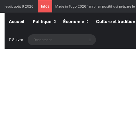
Infos
jeudi, août 6 2026
Made in Togo 2026 : un bilan positif qui prépare le 
Accueil
Politique
Économie
Culture et tradition
Rechercher
Suivre