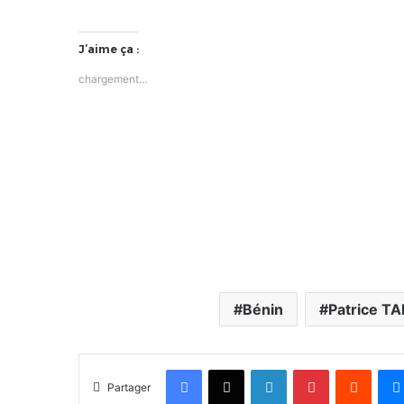
J’aime ça :
chargement…
Bénin
Patrice T
Facebook
X
Linkedin
Pinterest
Reddit
Partager