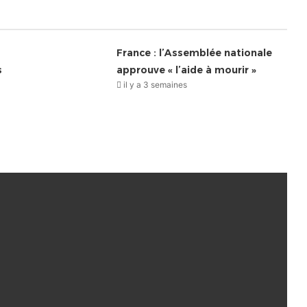
France : l’Assemblée nationale
s
approuve « l’aide à mourir »
il y a 3 semaines