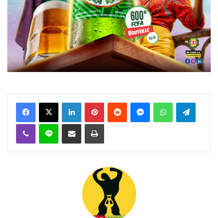
Facebook
X
Linkedin
Pinterest
Reddit
Messenger
WhatsApp
Telegra
Viber
Ligne
Partager par email
Imprimer