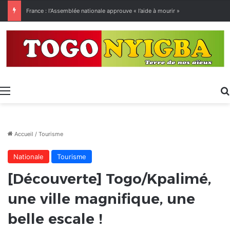
[LeCoupD’œil] Le chassé-croisé entre vacanciers de juillet et d’août a commencé.
Menu
Accueil
/
Tourisme
Nationale
Tourisme
[Découverte] Togo/Kpalimé,
une ville magnifique, une
belle escale !