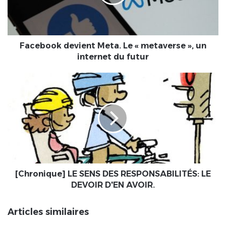
metaverse
»,
un
internet
du
Facebook devient Meta. Le « metaverse », un
futur
internet du futur
[Chronique]
LE
SENS
DES
RESPONSABILITÉS:
LE
DEVOIR
D'EN
AVOIR.
[Chronique] LE SENS DES RESPONSABILITÉS: LE
DEVOIR D'EN AVOIR.
Articles similaires