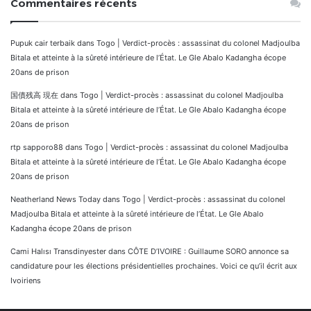
Commentaires récents
Pupuk cair terbaik
dans
Togo | Verdict-procès : assassinat du colonel Madjoulba
Bitala et atteinte à la sûreté intérieure de l’État. Le Gle Abalo Kadangha écope
20ans de prison
国債残高 現在
dans
Togo | Verdict-procès : assassinat du colonel Madjoulba
Bitala et atteinte à la sûreté intérieure de l’État. Le Gle Abalo Kadangha écope
20ans de prison
rtp sapporo88
dans
Togo | Verdict-procès : assassinat du colonel Madjoulba
Bitala et atteinte à la sûreté intérieure de l’État. Le Gle Abalo Kadangha écope
20ans de prison
Neatherland News Today
dans
Togo | Verdict-procès : assassinat du colonel
Madjoulba Bitala et atteinte à la sûreté intérieure de l’État. Le Gle Abalo
Kadangha écope 20ans de prison
Cami Halısı Transdinyester
dans
CÔTE D’IVOIRE : Guillaume SORO annonce sa
candidature pour les élections présidentielles prochaines. Voici ce qu’il écrit aux
Ivoiriens