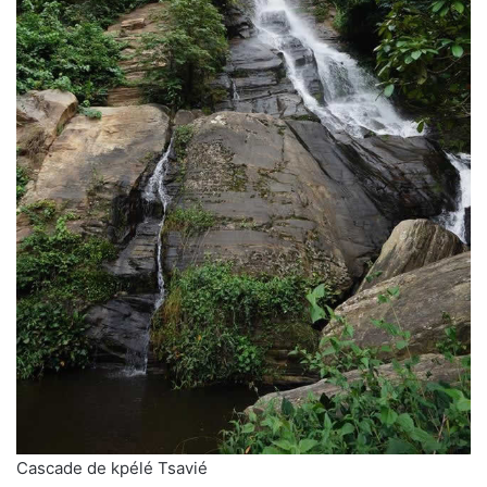
Cascade de kpélé Tsavié