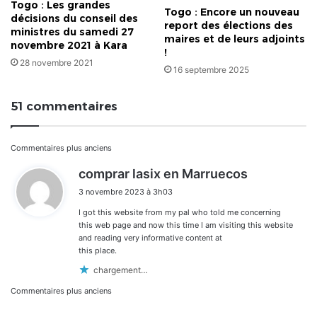
Togo : Les grandes
Togo : Encore un nouveau
décisions du conseil des
report des élections des
ministres du samedi 27
maires et de leurs adjoints
novembre 2021 à Kara
!
28 novembre 2021
16 septembre 2025
51 commentaires
Navigation
Commentaires plus anciens
d
comprar lasix en Marruecos
dans
i
3 novembre 2023 à 3h03
t
les
I got this website from my pal who told me concerning
:
commentaires
this web page and now this time I am visiting this website
and reading very informative content at
this place.
chargement…
Navigation
Commentaires plus anciens