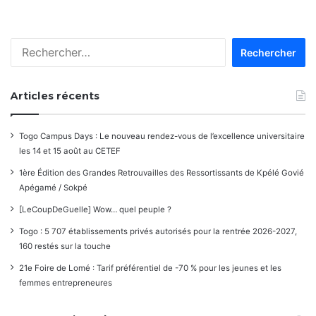
dans
les
Rechercher :
commentaires
Articles récents
Togo Campus Days : Le nouveau rendez-vous de l’excellence universitaire
les 14 et 15 août au CETEF
1ère Édition des Grandes Retrouvailles des Ressortissants de Kpélé Govié
Apégamé / Sokpé
[LeCoupDeGuelle] Wow… quel peuple ?
Togo : 5 707 établissements privés autorisés pour la rentrée 2026-2027,
160 restés sur la touche
21e Foire de Lomé : Tarif préférentiel de -70 % pour les jeunes et les
femmes entrepreneures