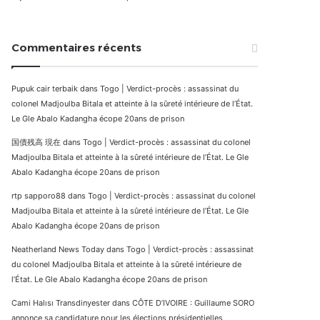
Commentaires récents
Pupuk cair terbaik
dans
Togo | Verdict-procès : assassinat du
colonel Madjoulba Bitala et atteinte à la sûreté intérieure de l’État.
Le Gle Abalo Kadangha écope 20ans de prison
国債残高 現在
dans
Togo | Verdict-procès : assassinat du colonel
Madjoulba Bitala et atteinte à la sûreté intérieure de l’État. Le Gle
Abalo Kadangha écope 20ans de prison
rtp sapporo88
dans
Togo | Verdict-procès : assassinat du colonel
Madjoulba Bitala et atteinte à la sûreté intérieure de l’État. Le Gle
Abalo Kadangha écope 20ans de prison
Neatherland News Today
dans
Togo | Verdict-procès : assassinat
du colonel Madjoulba Bitala et atteinte à la sûreté intérieure de
l’État. Le Gle Abalo Kadangha écope 20ans de prison
Cami Halısı Transdinyester
dans
CÔTE D’IVOIRE : Guillaume SORO
annonce sa candidature pour les élections présidentielles