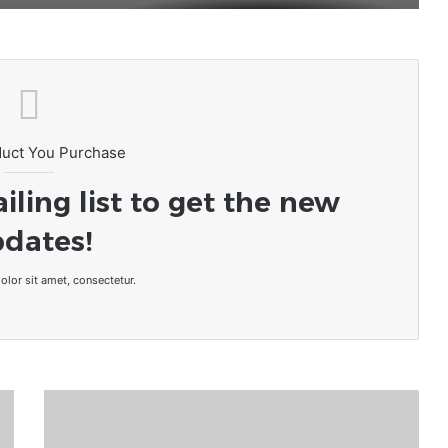
duct You Purchase
iling list to get the new
dates!
lor sit amet, consectetur.
Togo/
Éducation
: