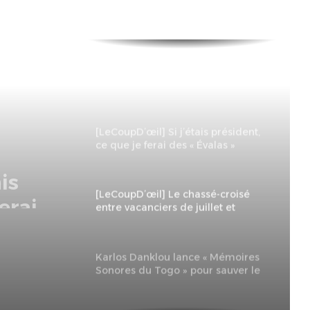
21e Foire de Lomé : Tarif
préférentiel de -70 % pour les
jeunes et les femmes
entrepreneures
[LeCoupD’œil] Si j’étais président,
ce que je ferai des « Évalas »
ssé-
ers de
[LeCoupD’œil] Le chassé-croisé
entre vacanciers de juillet et
d’août a commencé.
Karlos Danklou lance « Mémoires
Sonores du Togo » pour sauver le
patrimoine musical national.