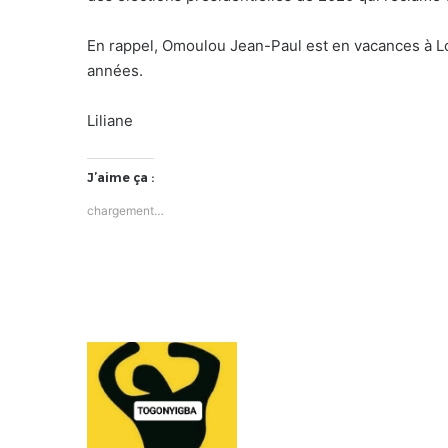
En rappel, Omoulou Jean-Paul est en vacances à Lom
années.
Liliane
J’aime ça :
chargement…