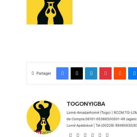
Facebook
X
Linkedin
Pinterest
Reddit
Partager
TOGONYIGBA
Lomé-Amadanhomé (Togo) | RCCM:TG-LOM 2
de Compte:06101-65386500501-49 (agence 
Lomé Apédokoè | Tel:(00228) 99460630/9392
Website
Facebook
X
Linkedin
Instagram
TikTok