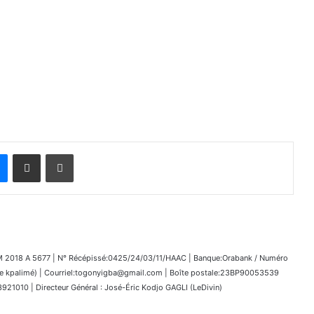
Messenger
Partager par email
Imprimer
018 A 5677 | N° Récépissé:0425/24/03/11/HAAC | Banque:Orabank / Numéro
kpalimé) | Courriel:togonyigba@gmail.com | Boîte postale:23BP90053539
1010 | Directeur Général : José-Éric Kodjo GAGLI (LeDivin)