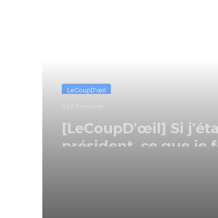
Lire le suivant
Actualités
il y a 3 semaines
[LeCoupD’œil] Le cha
croisé entre vacanci
juillet et d’août a
commencé.