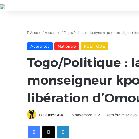
Accueil
/
Actualités
/
Togo/Politique : la dynamique monseigneur kpo
Actualités
Nationale
POLITIQUE
Togo/Politique :
monseigneur kpod
libération d’Omo
TOGONYIGBA
5 novembre 2021
Dernière mise à jo
Facebook
X
Linkedin