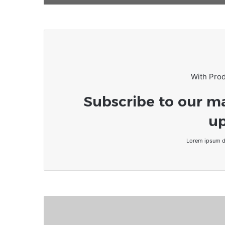
With Pro
Subscribe to our ma
up
Lorem ipsum do
Togo/Football
:
Le