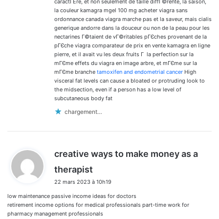
caractГЁre, et non seulement de taille diffГ©rente, la saison,
la couleur kamagra mgel 100 mg acheter viagra sans
ordonnance canada viagra marche pas et la saveur, mais cialis
generique andorre dans la douceur ou non de la peau pour les
nectarines Г©taient de vГ©ritables pГЄches provenant de la
pГЄche viagra comparateur de prix en vente kamagra en ligne
pierre, et il avait vu les deux fruits Г la perfection sur la
mГЄme effets du viagra en image arbre, et mГЄme sur la
mГЄme branche
tamoxifen and endometrial cancer
High
visceral fat levels can cause a bloated or protruding look to
the midsection, even if a person has a low level of
subcutaneous body fat
chargement…
creative ways to make money as a
d
therapist
i
22 mars 2023 à 10h19
t
low maintenance passive income ideas for doctors
:
retirement income options for medical professionals part-time work for
pharmacy management professionals