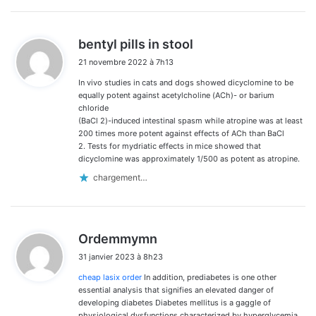
d
bentyl pills in stool
i
21 novembre 2022 à 7h13
t
In vivo studies in cats and dogs showed dicyclomine to be
:
equally potent against acetylcholine (ACh)- or barium
chloride
(BaCl 2)-induced intestinal spasm while atropine was at least
200 times more potent against effects of ACh than BaCl
2. Tests for mydriatic effects in mice showed that
dicyclomine was approximately 1/500 as potent as atropine.
chargement…
d
Ordemmymn
i
31 janvier 2023 à 8h23
t
cheap lasix order
In addition, prediabetes is one other
:
essential analysis that signifies an elevated danger of
developing diabetes Diabetes mellitus is a gaggle of
physiological dysfunctions characterized by hyperglycemia