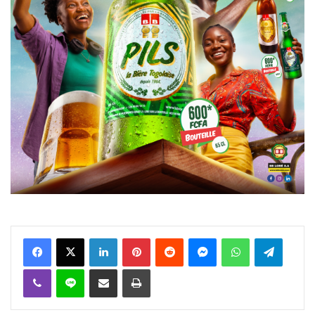
Facebook
X
Linkedin
Pinterest
Reddit
Messenger
WhatsApp
Telegra
Viber
Ligne
Partager par email
Imprimer