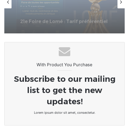
il y a 3 semaines
[LeCoupD’œil] Si j’étais président, ce
que je ferai des « Évalas »
With Product You Purchase
Subscribe to our mailing
list to get the new
updates!
Lorem ipsum dolor sit amet, consectetur.