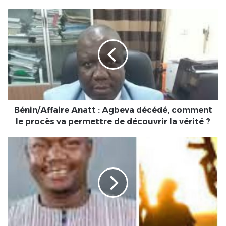
Bénin/Affaire
Anatt
:
Agbeva
décédé,
comment
le
procès
va
permettre
Bénin/Affaire Anatt : Agbeva décédé, comment
de
le procès va permettre de découvrir la vérité ?
découvrir
la
Togo-
vérité
Kozah/Evala
?
2022
:
Les
festivités
devraient-
elles