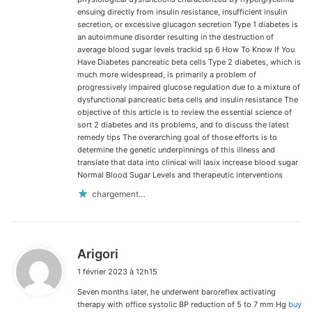
ensuing directly from insulin resistance, insufficient insulin
secretion, or excessive glucagon secretion Type 1 diabetes is
an autoimmune disorder resulting in the destruction of
average blood sugar levels trackid sp 6 How To Know If You
Have Diabetes pancreatic beta cells Type 2 diabetes, which is
much more widespread, is primarily a problem of
progressively impaired glucose regulation due to a mixture of
dysfunctional pancreatic beta cells and insulin resistance The
objective of this article is to review the essential science of
sort 2 diabetes and its problems, and to discuss the latest
remedy tips The overarching goal of those efforts is to
determine the genetic underpinnings of this illness and
translate that data into clinical will lasix increase blood sugar
Normal Blood Sugar Levels and therapeutic interventions
chargement…
d
Arigori
i
1 février 2023 à 12h15
t
Seven months later, he underwent baroreflex activating
:
therapy with office systolic BP reduction of 5 to 7 mm Hg
buy