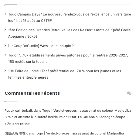
Togo Campus Days : Le nouveau rendez-vous de l’excellence universitaire
les 14 et 15 août au CETEF
1ère Édition des Grandes Retrouvailles des Ressortissants de Kpélé Govié
Apégamé / Sokpé
[LeCoupDeGuelle] Wow… quel peuple ?
Togo : 5 707 établissements privés autorisés pour la rentrée 2026-2027,
160 restés sur la touche
21e Foire de Lomé : Tarif préférentiel de -70 % pour les jeunes et les
femmes entrepreneures
Commentaires récents
Pupuk cair terbaik
dans
Togo | Verdict-procès : assassinat du colonel Madjoulba
Bitala et atteinte à la sûreté intérieure de l’État. Le Gle Abalo Kadangha écope
20ans de prison
国債残高 現在
dans
Togo | Verdict-procès : assassinat du colonel Madjoulba