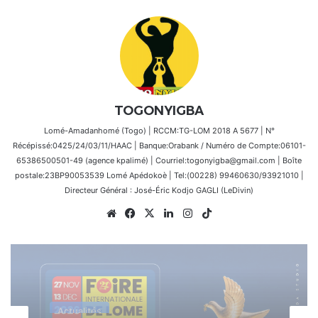
TOGONYIGBA
Lomé-Amadanhomé (Togo) | RCCM:TG-LOM 2018 A 5677 | N°
Récépissé:0425/24/03/11/HAAC | Banque:Orabank / Numéro de Compte:06101-
65386500501-49 (agence kpalimé) | Courriel:togonyigba@gmail.com | Boîte
postale:23BP90053539 Lomé Apédokoè | Tel:(00228) 99460630/93921010 |
Directeur Général : José-Éric Kodjo GAGLI (LeDivin)
Website
Facebook
X
Linkedin
Instagram
TikTok
LeCoupD'œil