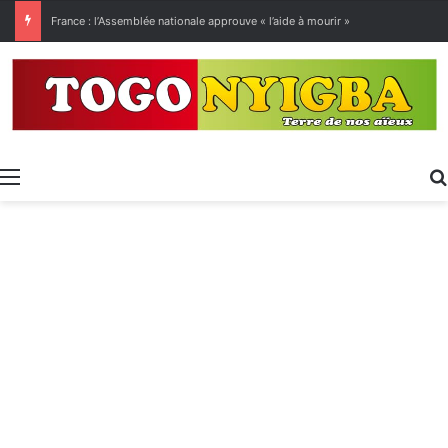
[LeCoupD’œil] Le chassé-croisé entre vacanciers de juillet et d’août a commencé.
Menu