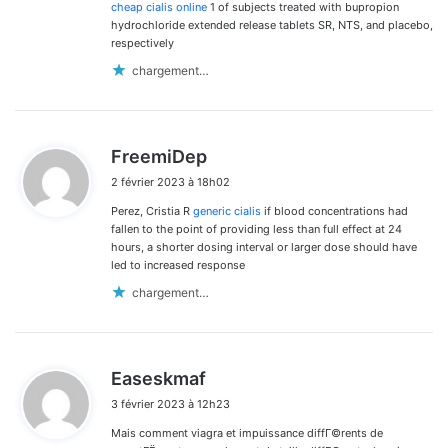
cheap cialis online
1 of subjects treated with bupropion
hydrochloride extended release tablets SR, NTS, and placebo,
respectively
chargement…
d
FreemiDep
i
2 février 2023 à 18h02
t
Perez, Cristia R
generic cialis
if blood concentrations had
:
fallen to the point of providing less than full effect at 24
hours, a shorter dosing interval or larger dose should have
led to increased response
chargement…
d
Easeskmaf
i
3 février 2023 à 12h23
t
Mais comment viagra et impuissance diffГ©rents de
: