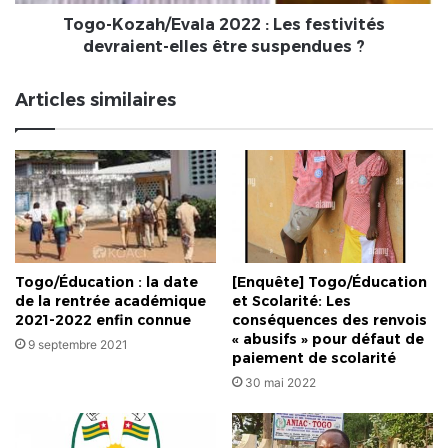
être
suspendues ?
Togo-Kozah/Evala 2022 : Les festivités
devraient-elles être suspendues ?
Articles similaires
Togo/Éducation : la date
[Enquête] Togo/Éducation
de la rentrée académique
et Scolarité: Les
2021-2022 enfin connue
conséquences des renvois
« abusifs » pour défaut de
9 septembre 2021
paiement de scolarité
30 mai 2022