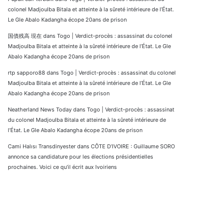
colonel Madjoulba Bitala et atteinte à la sûreté intérieure de l’État.
Le Gle Abalo Kadangha écope 20ans de prison
国債残高 現在
dans
Togo | Verdict-procès : assassinat du colonel
Madjoulba Bitala et atteinte à la sûreté intérieure de l’État. Le Gle
Abalo Kadangha écope 20ans de prison
rtp sapporo88
dans
Togo | Verdict-procès : assassinat du colonel
Madjoulba Bitala et atteinte à la sûreté intérieure de l’État. Le Gle
Abalo Kadangha écope 20ans de prison
Neatherland News Today
dans
Togo | Verdict-procès : assassinat
du colonel Madjoulba Bitala et atteinte à la sûreté intérieure de
l’État. Le Gle Abalo Kadangha écope 20ans de prison
Cami Halısı Transdinyester
dans
CÔTE D’IVOIRE : Guillaume SORO
annonce sa candidature pour les élections présidentielles
prochaines. Voici ce qu’il écrit aux Ivoiriens