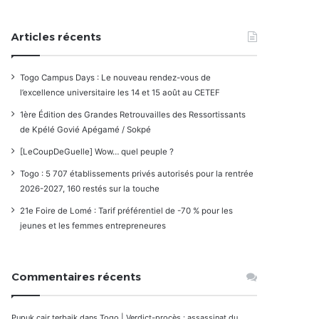
Articles récents
Togo Campus Days : Le nouveau rendez-vous de
l’excellence universitaire les 14 et 15 août au CETEF
1ère Édition des Grandes Retrouvailles des Ressortissants
de Kpélé Govié Apégamé / Sokpé
[LeCoupDeGuelle] Wow… quel peuple ?
Togo : 5 707 établissements privés autorisés pour la rentrée
2026-2027, 160 restés sur la touche
21e Foire de Lomé : Tarif préférentiel de -70 % pour les
jeunes et les femmes entrepreneures
Commentaires récents
Pupuk cair terbaik
dans
Togo | Verdict-procès : assassinat du