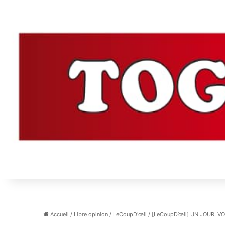
Accueil
/
Libre opinion
/
LeCoupD'œil
/
[LeCoupD’œil] UN JOUR, 