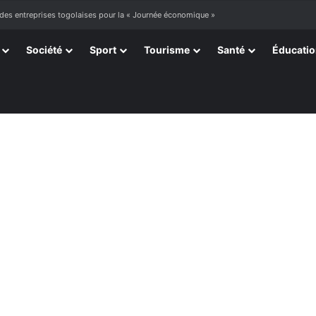
 des entreprises togolaises pour la « Journée économique »
Société
Sport
Tourisme
Santé
Éducati