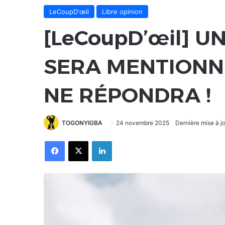
LeCoupD'œil
Libre opinion
[LeCoupD’œil] U
SERA MENTIONN
NE RÉPONDRA !
TOGONYIGBA
24 novembre 2025
Dernière mise à 
Facebook
X
Linkedin